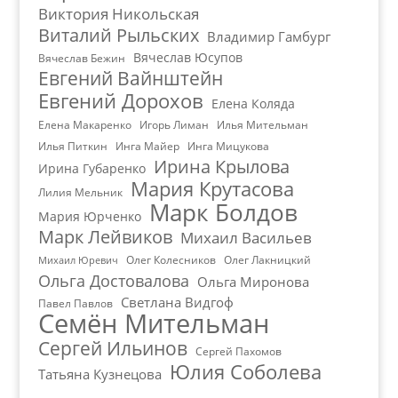
Виктория Никольская
Виталий Рыльских
Владимир Гамбург
Вячеслав Юсупов
Вячеслав Бежин
Евгений Вайнштейн
Евгений Дорохов
Елена Коляда
Елена Макаренко
Игорь Лиман
Илья Мительман
Илья Питкин
Инга Майер
Инга Мицукова
Ирина Крылова
Ирина Губаренко
Мария Крутасова
Лилия Мельник
Марк Болдов
Мария Юрченко
Марк Лейвиков
Михаил Васильев
Олег Колесников
Олег Лакницкий
Михаил Юревич
Ольга Достовалова
Ольга Миронова
Светлана Видгоф
Павел Павлов
Семён Мительман
Сергей Ильинов
Сергей Пахомов
Юлия Соболева
Татьяна Кузнецова