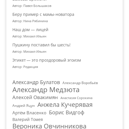
Автор: Павел Большаков
Беру пример с мамы-новатора
Автор: Нина Рябинина
Наш дом — лицей
Автор: Михаил Ильин
Пушкину поставил бы шесть!
Автор: Михаил Ильин
Этикет — это проздоровый эгоизм
Автор: Редакция
Александр Булатов
Александр Воробьёв
Александр Медзюта
Алексей Овакимян
Анастасия Сорокина
Анжела Кучерявая
Андрей Яцун
Борис Видгоф
Артём Власенко
Валерий Томея
Вероника Овчинникова