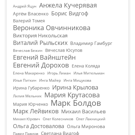
Анжела Кучерявая
Андрей Яцун
Борис Видгоф
Артём Власенко
Валерий Томея
Вероника Овчинникова
Виктория Никольская
Виталий Рыльских
Владимир Гамбург
Вячеслав Юсупов
Вячеслав Бежин
Евгений Вайнштейн
Евгений Дорохов
Елена Коляда
Елена Макаренко
Игорь Лиман
Илья Мительман
Илья Питкин
Инга Майер
Инга Мицукова
Ирина Крылова
Ирина Губаренко
Мария Крутасова
Лилия Мельник
Марк Болдов
Мария Юрченко
Марк Лейвиков
Михаил Васильев
Олег Колесников
Олег Лакницкий
Михаил Юревич
Ольга Достовалова
Ольга Миронова
Светлана Видгоф
Павел Павлов