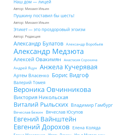
Наш дом — лицей
Автор: Михаил Ильин
Пушкину поставил бы шесть!
Автор: Михаил Ильин
Этикет — это проздоровый эгоизм
Автор: Редакция
Александр Булатов
Александр Воробьёв
Александр Медзюта
Алексей Овакимян
Анастасия Сорокина
Анжела Кучерявая
Андрей Яцун
Борис Видгоф
Артём Власенко
Валерий Томея
Вероника Овчинникова
Виктория Никольская
Виталий Рыльских
Владимир Гамбург
Вячеслав Юсупов
Вячеслав Бежин
Евгений Вайнштейн
Евгений Дорохов
Елена Коляда
Елена Макаренко
Игорь Лиман
Илья Мительман