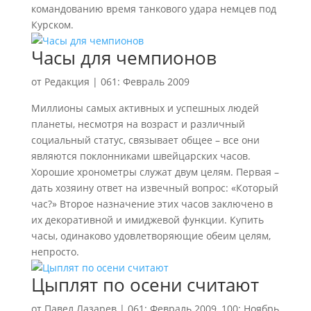
командованию время танкового удара немцев под
Курском.
Часы для чемпионов
от
Редакция
|
061: Февраль 2009
Миллионы самых активных и успешных людей
планеты, несмотря на возраст и различный
социальный статус, связывает общее – все они
являются поклонниками швейцарских часов.
Хорошие хронометры служат двум целям. Первая –
дать хозяину ответ на извечный вопрос: «Который
час?» Второе назначение этих часов заключено в
их декоративной и имиджевой функции. Купить
часы, одинаково удовлетворяющие обеим целям,
непросто.
Цыплят по осени считают
от
Павел Лазарев
|
061: Февраль 2009
,
100: Ноябрь