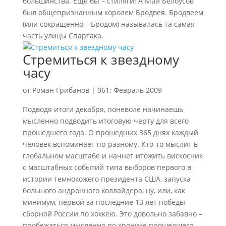
большинства. Еще бы – стиляги! А Май Белоусов
был общепризнанным королем Бродвея. Бродвеем
(или сокращенно – Бродом) называлась та самая
часть улицы Спартака.
Стремиться к звездному
часу
от
Роман Грибанов
|
061: Февраль 2009
Подводя итоги декабря, поневоле начинаешь
мысленно подводить итоговую черту для всего
прошедшего года. О прошедших 365 днях каждый
человек вспоминает по-разному. Кто-то мыслит в
глобальном масштабе и начнет итожить вискосник
с масштабных событий типа выборов первого в
истории темнокожего президента США, запуска
большого андронного коллайдера, ну, или, как
минимум, первой за последние 13 лет победы
сборной России по хоккею. Это довольно забавно –
пробежаться мысленно по хронике прошедшего