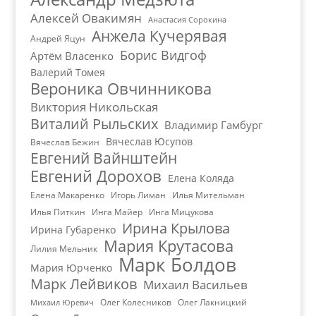
Алексей Овакимян
Анастасия Сорокина
Анжела Кучерявая
Андрей Яцун
Борис Видгоф
Артём Власенко
Валерий Томея
Вероника Овчинникова
Виктория Никольская
Виталий Рыльских
Владимир Гамбург
Вячеслав Юсупов
Вячеслав Бежин
Евгений Вайнштейн
Евгений Дорохов
Елена Коляда
Елена Макаренко
Игорь Лиман
Илья Мительман
Илья Питкин
Инга Майер
Инга Мицукова
Ирина Крылова
Ирина Губаренко
Мария Крутасова
Лилия Мельник
Марк Болдов
Мария Юрченко
Марк Лейвиков
Михаил Васильев
Олег Колесников
Олег Лакницкий
Михаил Юревич