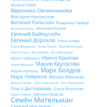
Валерий Томея
Вероника Овчинникова
Виктория Никольская
Виталий Рыльских
Владимир Гамбург
Вячеслав Юсупов
Вячеслав Бежин
Евгений Вайнштейн
Евгений Дорохов
Елена Коляда
Елена Макаренко
Игорь Лиман
Илья Мительман
Илья Питкин
Инга Майер
Инга Мицукова
Ирина Крылова
Ирина Губаренко
Мария Крутасова
Лилия Мельник
Марк Болдов
Мария Юрченко
Марк Лейвиков
Михаил Васильев
Олег Колесников
Олег Лакницкий
Михаил Юревич
Ольга Достовалова
Ольга Миронова
Светлана Видгоф
Павел Павлов
Семён Мительман
Сергей Ильинов