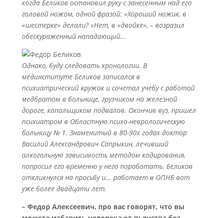
когда Беликов остановил руку с занесенным над его
головой ножом, одной фразой: «Хороший ножик, в
«шестерке» делали? «Нет, в «двойке», – возразил
обескураженный нападающий...
Однако, буду следовать хронологии. В
мединституте Беликов записался в
психиатрический кружок и сочетал учебу с работой
медбратом в больнице, грузчиком на железной
дороге, копальщиком подвалов. Окончив вуз, пришел
психиатром в Областную психо-неврологическую
больницу № 1. Знаменитый в 80-90х годах доктор
Василий Александрович Сапрыкин, лечивший
алкогольную зависимость методом кодирования,
попросил его временно у него поработать. Беликов
откликнулся на просьбу и... работает в ОПНБ вот
уже более двадцати лет.
– Федор Алексеевич, про вас говорят, что вы
можете избавить человека от пьянства без