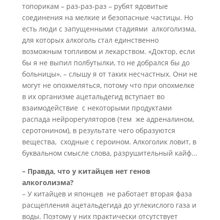
топорикам – раз-раз-раз – рубят ядовитые
соединения на мелкие и безопасные частицы. Но
есть люди с запущенными стадиями алкоголизма,
для которых алкоголь стал единственно
возможным топливом и лекарством. «Доктор, если
бы я не выпил полбутылки, то не добрался бы до
больницы», – слышу я от таких несчастных. Они не
могут не опохмеляться, потому что при опохмелке
в их организме ацетальдегид вступает во
взаимодействие с некоторыми продуктами
распада нейрорегуляторов (тем же адреналином,
серотонином), в результате чего образуются
вещества, сходные с героином. Алкоголик ловит, в
буквальном смысле слова, разрушительный кайф...
– Правда, что у китайцев нет генов
алкоголизма?
– У китайцев и японцев не работает вторая фаза
расщепления ацетальдегида до углекислого газа и
воды. Поэтому у них практически отсутствует