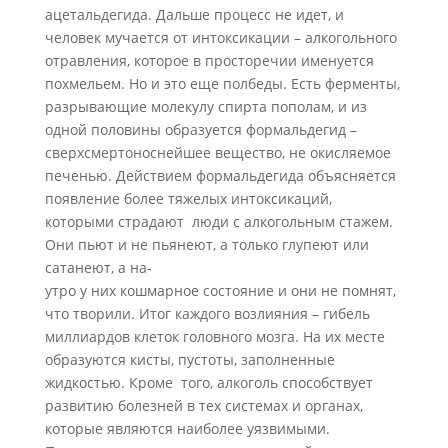
ацетальдегида. Дальше процесс не идет, и
человек мучается от интоксикации – алкогольного
отравления, которое в просторечии именуется
похмельем. Но и это еще полбеды. Есть ферменты,
разрывающие молекулу спирта пополам, и из
одной половины образуется формальдегид –
сверхсмертоноснейшее вещество, не окисляемое
печенью. Действием формальдегида объясняется
появление более тяжелых интоксикаций,
которыми страдают люди с алкогольным стажем.
Они пьют и не пьянеют, а только глупеют или
сатанеют, а на-
утро у них кошмарное состояние и они не помнят,
что творили. Итог каждого возлияния – гибель
миллиардов клеток головного мозга. На их месте
образуются кисты, пустоты, заполненные
жидкостью. Кроме того, алкоголь способствует
развитию болезней в тех системах и органах,
которые являются наиболее уязвимыми.