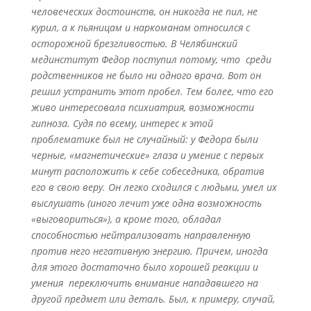
человеческих достоинств, он никогда не пил, не
курил, а к пьяницам и наркоманам относился с
осторожной брезгливостью. В Челябинский
мединститут Федор поступил потому, что среди
родственников не было ни одного врача. Вот он
решил устранить этот пробел. Тем более, что его
живо интересовала психиатрия, возможности
гипноза. Судя по всему, интерес к этой
проблематике был не случайный: у Федора были
черные, «магнетические» глаза и умение с первых
минут расположить к себе собеседника, обратив
его в свою веру. Он легко сходился с людьми, умел их
выслушать (иного лечит уже одна возможность
«выговориться»), а кроме того, обладал
способностью нейтрализовать направленную
против него негативную энергию. Причем, иногда
для этого достаточно было хорошей реакции и
умения переключить внимание нападавшего на
другой предмет или деталь. Был, к примеру, случай,