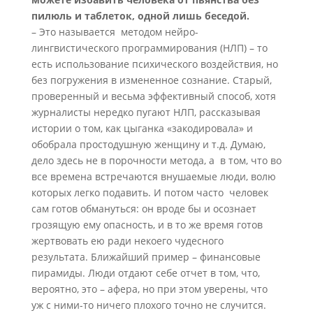
пилюль и таблеток, одной лишь беседой.
– Это называется методом нейро-
лингвистического программирования (НЛП) – то
есть использование психического воздействия, но
без погружения в измененное сознание. Старый,
проверенный и весьма эффективный способ, хотя
журналисты нередко пугают НЛП, рассказывая
истории о том, как цыганка «закодировала» и
обобрала простодушную женщину и т.д. Думаю,
дело здесь не в порочности метода, а в том, что во
все времена встречаются внушаемые люди, волю
которых легко подавить. И потом часто человек
сам готов обмануться: он вроде бы и осознает
грозящую ему опасность, и в то же время готов
жертвовать ею ради некоего чудесного
результата. Ближайший пример – финансовые
пирамиды. Люди отдают себе отчет в том, что,
вероятно, это – афера, но при этом уверены, что
уж с ними-то ничего плохого точно не случится.