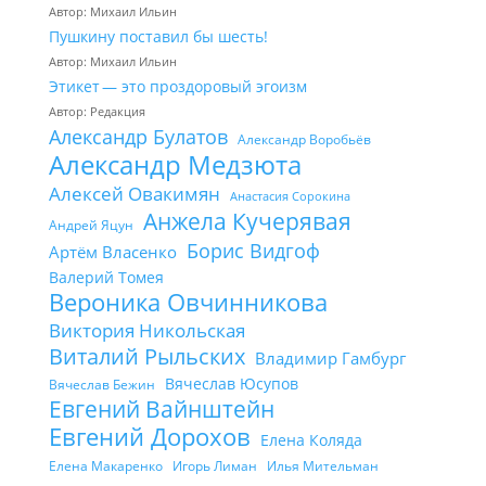
Автор: Михаил Ильин
Пушкину поставил бы шесть!
Автор: Михаил Ильин
Этикет — это проздоровый эгоизм
Автор: Редакция
Александр Булатов
Александр Воробьёв
Александр Медзюта
Алексей Овакимян
Анастасия Сорокина
Анжела Кучерявая
Андрей Яцун
Борис Видгоф
Артём Власенко
Валерий Томея
Вероника Овчинникова
Виктория Никольская
Виталий Рыльских
Владимир Гамбург
Вячеслав Юсупов
Вячеслав Бежин
Евгений Вайнштейн
Евгений Дорохов
Елена Коляда
Елена Макаренко
Игорь Лиман
Илья Мительман