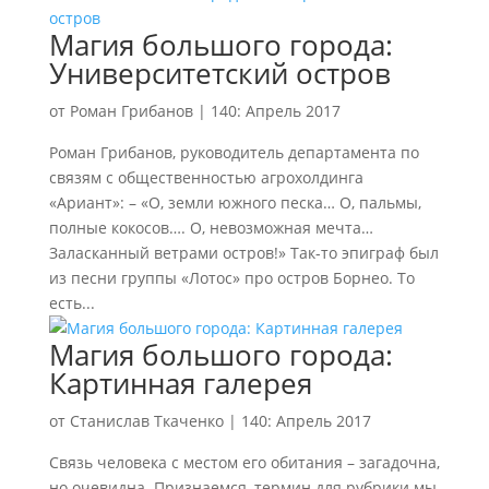
Магия большого города:
Университетский остров
от
Роман Грибанов
|
140: Апрель 2017
Роман Грибанов, руководитель департамента по
связям с общественностью агрохолдинга
«Ариант»: – «О, земли южного песка… О, пальмы,
полные кокосов…. О, невозможная мечта…
Заласканный ветрами остров!» Так-то эпиграф был
из песни группы «Лотос» про остров Борнео. То
есть...
Магия большого города:
Картинная галерея
от
Станислав Ткаченко
|
140: Апрель 2017
Связь человека с местом его обитания – загадочна,
но очевидна. Признаемся, термин для рубрики мы