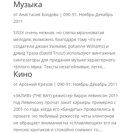
Музыка
от
Анастасия Болдова
|
090-91: Ноябрь-Декабрь
2011
SISSY очень нежная, но слегка мрачноватая
мелодия, возможно, благодаря тому что ее
создатели джоан Уильямс (Johanne Williams) и
дэвид Траза (David Trusz) используют винтажные
синтезаторы для придания музыке характерного
тёплого звука. Тексты незатейливые, легко...
Кино
от
Арсений Крехов
|
090-91: Ноябрь-Декабрь 2011
«ЗАЛИВ» (THE BAY) режиссер барри левинсон 2011
год Левинсону прочат закат карьеры примерно с
2001-го года, когда его «бандиты» провалились в
прокате. но любимый режиссёр четы клинтонов
не обращает внимания на «сплавляющих» его на
пенсию критиков и спокойно снимает то,...