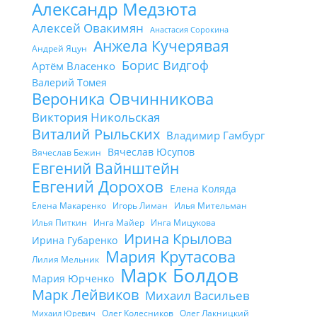
Александр Медзюта
Алексей Овакимян
Анастасия Сорокина
Анжела Кучерявая
Андрей Яцун
Борис Видгоф
Артём Власенко
Валерий Томея
Вероника Овчинникова
Виктория Никольская
Виталий Рыльских
Владимир Гамбург
Вячеслав Юсупов
Вячеслав Бежин
Евгений Вайнштейн
Евгений Дорохов
Елена Коляда
Елена Макаренко
Игорь Лиман
Илья Мительман
Илья Питкин
Инга Майер
Инга Мицукова
Ирина Крылова
Ирина Губаренко
Мария Крутасова
Лилия Мельник
Марк Болдов
Мария Юрченко
Марк Лейвиков
Михаил Васильев
Олег Колесников
Олег Лакницкий
Михаил Юревич