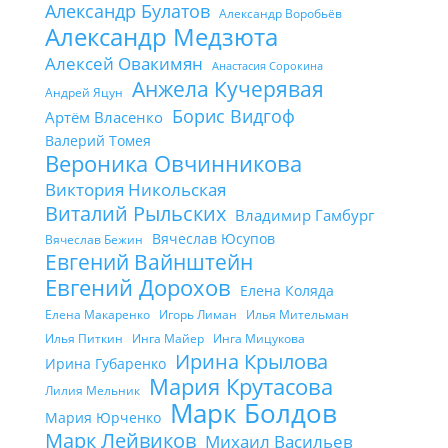
Александр Булатов
Александр Воробьёв
Александр Медзюта
Алексей Овакимян
Анастасия Сорокина
Анжела Кучерявая
Андрей Яцун
Борис Видгоф
Артём Власенко
Валерий Томея
Вероника Овчинникова
Виктория Никольская
Виталий Рыльских
Владимир Гамбург
Вячеслав Юсупов
Вячеслав Бежин
Евгений Вайнштейн
Евгений Дорохов
Елена Коляда
Елена Макаренко
Игорь Лиман
Илья Мительман
Илья Питкин
Инга Майер
Инга Мицукова
Ирина Крылова
Ирина Губаренко
Мария Крутасова
Лилия Мельник
Марк Болдов
Мария Юрченко
Марк Лейвиков
Михаил Васильев