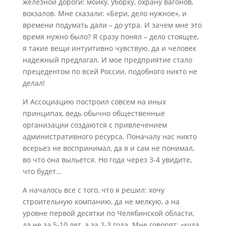
железной дороги: мойку, уборку, охрану вагонов,
вокзалов. Мне сказали: «Бери, дело нужное», и
времени подумать дали – до утра. И зачем мне это
время нужно было? Я сразу понял – дело стоящее,
я такие вещи интуитивно чувствую, да и человек
надежный предлагал. И мое предприятие стало
прецедентом по всей России, подобного никто не
делал!
И Ассоциацию построил совсем на иных
принципах, ведь обычно общественные
организации создаются с привлечением
административного ресурса. Поначалу нас никто
всерьез не воспринимал, да я и сам не понимал,
во что она выльется. Но года через 3-4 увидите,
что будет…
А началось все с того, что я решил: хочу
строительную компанию, да не мелкую, а на
уровне первой десятки по Челябинской области,
да не за 5-10 лет, а за 2-3 года. Мне говорят: «куда