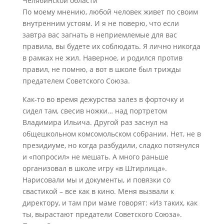
Челябинской области
По моему мнению, любой человек живет по своим
внутренним устоям. И я не поверю, что если
завтра вас загнать в неприемлемые для вас
правила, вы будете их соблюдать. Я лично никогда
в рамках не жил. Наверное, и родился против
правил, не помню, а вот в школе был трижды
предателем Советского Союза.
Как-то во время дежурства залез в форточку и
сидел там, свесив ножки… над портретом
Владимира Ильича. Другой раз заснул на
общешкольном комсомольском собрании. Нет, не в
президиуме, но когда разбудили, сладко потянулся
и «попросил» не мешать. А много раньше
организовал в школе игру «в Штирлица».
Нарисовали мы и документы, и повязки со
свастикой – все как в кино. Меня вызвали к
директору, и там при маме говорят: «Из таких, как
ты, вырастают предатели Советского Союза».