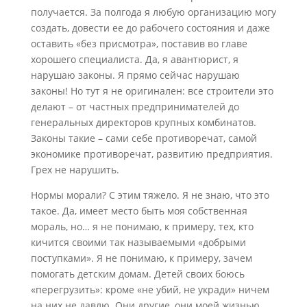
получается. За полгода я любую организацию могу
создать, довести ее до рабочего состояния и даже
оставить «без присмотра», поставив во главе
хорошего специалиста. Да, я авантюрист, я
нарушаю законы. Я прямо сейчас нарушаю
законы! Но тут я не оригинален: все строители это
делают – от частных предпринимателей до
генеральных директоров крупных комбинатов.
Законы такие – сами себе противоречат, самой
экономике противоречат, развитию предприятия.
Грех не нарушить.
Нормы морали? С этим тяжело. Я не знаю, что это
такое. Да, имеет место быть моя собственная
мораль, но… я не понимаю, к примеру, тех, кто
кичится своими так называемыми «добрыми
поступками». Я не понимаю, к примеру, зачем
помогать детским домам. Детей своих боюсь
«перегрузить»: кроме «не убий, не укради» ничем
на них не давлю. Они другие, они моей жизнью