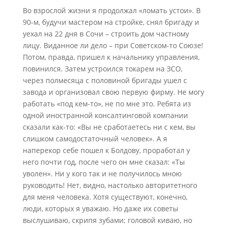
Во взрослой жизни я продолжал «ломать устои». В
90-м, будучи мастером на стройке, снял бригаду и
уехал на 22 дня в Сочи – строить дом частному
лицу. Виданное ли дело – при Советском-то Союзе!
Потом, правда, пришел к начальнику управления,
повинился. Затем устроился токарем на ЗСО,
через полмесяца с половиной бригады ушел с
завода и организовал свою первую фирму. Не могу
работать «под кем-то», не по мне это. Ребята из
одной иностранной консалтинговой компании
сказали как-то: «Вы не сработаетесь ни с кем, вы
слишком самодостаточный человек». А я
наперекор себе пошел к Болдову, проработал у
него почти год, после чего он мне сказал: «Ты
уволен». Ни у кого так и не получилось мною
руководить! Нет, видно, настолько авторитетного
для меня человека. Хотя существуют, конечно,
люди, которых я уважаю. Но даже их советы
выслушиваю, скрипя зубами; головой киваю, но