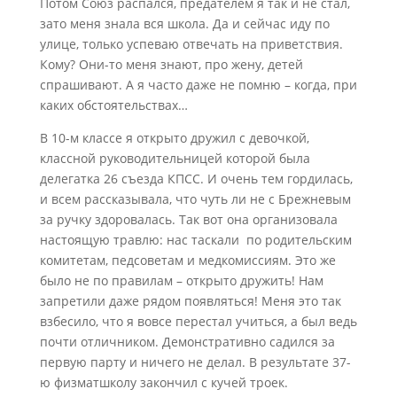
Потом Союз распался, предателем я так и не стал,
зато меня знала вся школа. Да и сейчас иду по
улице, только успеваю отвечать на приветствия.
Кому? Они-то меня знают, про жену, детей
спрашивают. А я часто даже не помню – когда, при
каких обстоятельствах…
В 10-м классе я открыто дружил с девочкой,
классной руководительницей которой была
делегатка 26 съезда КПСС. И очень тем гордилась,
и всем рассказывала, что чуть ли не с Брежневым
за ручку здоровалась. Так вот она организовала
настоящую травлю: нас таскали по родительским
комитетам, педсоветам и медкомиссиям. Это же
было не по правилам – открыто дружить! Нам
запретили даже рядом появляться! Меня это так
взбесило, что я вовсе перестал учиться, а был ведь
почти отличником. Демонстративно садился за
первую парту и ничего не делал. В результате 37-
ю физматшколу закончил с кучей троек.