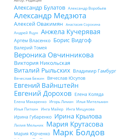
Автор: Редакция
Александр Булатов
Александр Воробьёв
Александр Медзюта
Алексей Овакимян
Анастасия Сорокина
Анжела Кучерявая
Андрей Яцун
Борис Видгоф
Артём Власенко
Валерий Томея
Вероника Овчинникова
Виктория Никольская
Виталий Рыльских
Владимир Гамбург
Вячеслав Юсупов
Вячеслав Бежин
Евгений Вайнштейн
Евгений Дорохов
Елена Коляда
Елена Макаренко
Игорь Лиман
Илья Мительман
Илья Питкин
Инга Майер
Инга Мицукова
Ирина Крылова
Ирина Губаренко
Мария Крутасова
Лилия Мельник
Марк Болдов
Мария Юрченко