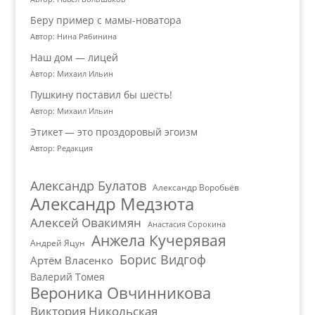
Беру пример с мамы-новатора
Автор: Нина Рябинина
Наш дом — лицей
Автор: Михаил Ильин
Пушкину поставил бы шесть!
Автор: Михаил Ильин
Этикет — это проздоровый эгоизм
Автор: Редакция
Александр Булатов
Александр Воробьёв
Александр Медзюта
Алексей Овакимян
Анастасия Сорокина
Анжела Кучерявая
Андрей Яцун
Борис Видгоф
Артём Власенко
Валерий Томея
Вероника Овчинникова
Виктория Никольская