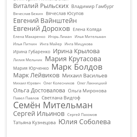
Виталий Рыльских
Владимир Гамбург
Вячеслав Юсупов
Вячеслав Бежин
Евгений Вайнштейн
Евгений Дорохов
Елена Коляда
Елена Макаренко
Игорь Лиман
Илья Мительман
Илья Питкин
Инга Майер
Инга Мицукова
Ирина Крылова
Ирина Губаренко
Мария Крутасова
Лилия Мельник
Марк Болдов
Мария Юрченко
Марк Лейвиков
Михаил Васильев
Олег Колесников
Олег Лакницкий
Михаил Юревич
Ольга Достовалова
Ольга Миронова
Светлана Видгоф
Павел Павлов
Семён Мительман
Сергей Ильинов
Сергей Пахомов
Юлия Соболева
Татьяна Кузнецова