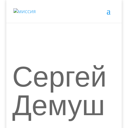
Сергей
Демуш