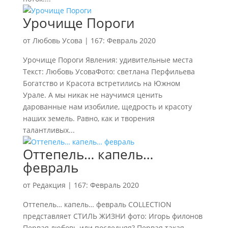
Урочище Пороги
от
Любовь Усова
|
167: Февраль 2020
Урочище Пороги Явления: удивительные места
Текст: Любовь УсоваФото: светлана Перфильева
Богатство и Красота встретились на Южном
Урале. А мы никак не научимся ценить
дарованные нам изобилие, щедрость и красоту
наших земель. Равно, как и творения
талантливых...
Оттепель… капель…
февраль
от
Редакция
|
167: Февраль 2020
Оттепель… капель… февраль COLLECTION
представляет СТИЛЬ ЖИЗНИ фото: Игорь филонов
Первая любовь или последняя? Первая такая