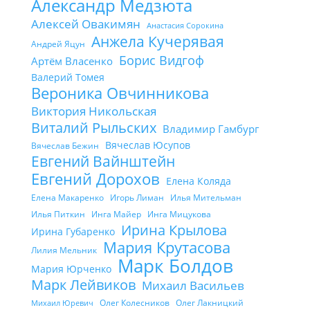
Александр Медзюта
Алексей Овакимян
Анастасия Сорокина
Анжела Кучерявая
Андрей Яцун
Борис Видгоф
Артём Власенко
Валерий Томея
Вероника Овчинникова
Виктория Никольская
Виталий Рыльских
Владимир Гамбург
Вячеслав Юсупов
Вячеслав Бежин
Евгений Вайнштейн
Евгений Дорохов
Елена Коляда
Елена Макаренко
Игорь Лиман
Илья Мительман
Илья Питкин
Инга Майер
Инга Мицукова
Ирина Крылова
Ирина Губаренко
Мария Крутасова
Лилия Мельник
Марк Болдов
Мария Юрченко
Марк Лейвиков
Михаил Васильев
Олег Колесников
Олег Лакницкий
Михаил Юревич