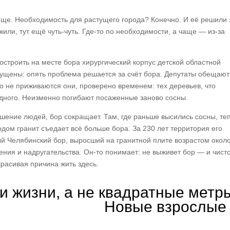
ще. Необходимость для растущего города? Конечно. И её решили 
жили, тут ещё чуть-чуть. Где-то по необходимости, а чаще — из-за
остроить на месте бора хирургический корпус детской областной
ущены: опять проблема решается за счёт бора. Депутаты обещают
о не приживаются они, проверено временем: тех деревьев, что
дного. Неизменно погибают посаженные заново сосны.
ношение людей, бор сокращает. Там, где раньше высились сосны, те
дом гранит съедает всё больше бора. За 230 лет территория его
ый Челябинский бор, выросший на гранитной плите возрастом окол
ния и надругательства. Он-то понимает: не выживет бор — и чист
красивая причина жить здесь.
и жизни, а не квадратные метр
Новые взрослые