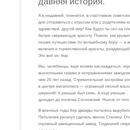
давняя история.
А в недавней, помнится, в счастливом советск
дни отправиться с классом или с родителями к
здравствуй, другой мир! Как будто ты сел на по
белую сверкающую красоту. Помню, как кружил
пешее путешествие по волшебному бору — и во
величия и торжественной красоты, рождающий 
Это всё он, бор.
Мы, челябинцы, ещё можем наслаждаться, окун
выхлопными газами и испражнениями заводских
чем 20 лет назад. Стремительная застройка ро
в центре мегаполиса — огромный лесной масси
шириной! А раньше был семь. А ещё раньше… В
доходил до посёлка Сосновский. Нынче от того
В военные годы бор дважды пытались вырубить
Патоличев рискнул сделать звонок Сталину. От
огромный авиационный завод. Тогдашний секре