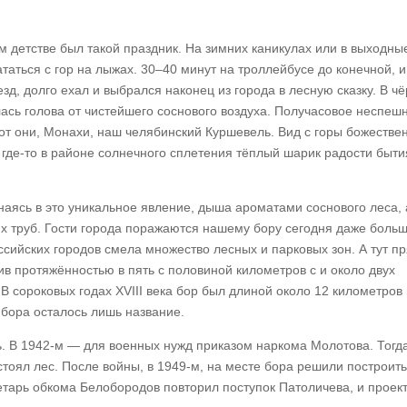
ом детстве был такой праздник. На зимних каникулах или в выходны
ататься с гор на лыжах. 30–40 минут на троллейбусе до конечной, 
езд, долго ехал и выбрался наконец из города в лесную сказку. В чё
ась голова от чистейшего соснового воздуха. Получасовое неспеш
т они, Монахи, наш челябинский Куршевель. Вид с горы божестве
где-то в районе солнечного сплетения тёплый шарик радости быт
аясь в это уникальное явление, дыша ароматами соснового леса, 
 труб. Гости города поражаются нашему бору сегодня даже больш
ссийских городов смела множество лесных и парковых зон. А тут п
в протяжённостью в пять с половиной километров с и около двух
 сороковых годах XVIII века бор был длиной около 12 километров 
 бора осталось лишь название.
. В 1942‑м — для военных нужд приказом наркома Молотова. Тогд
стоял лес. После войны, в 1949‑м, на месте бора решили построить
тарь обкома Белобородов повторил поступок Патоличева, и проек