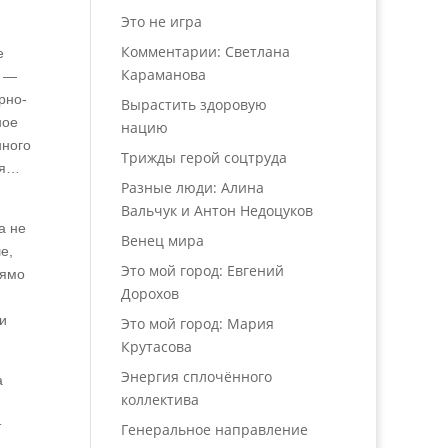
Это не игра
Комментарии: Светлана
е
Караманова
и —
рно-
Вырастить здоровую
ное
нацию
нного
Трижды герой соцтруда
ия…
Разные люди: Алина
Вальчук и Антон Недоцуков
а не
Венец мира
е,
Это мой город: Евгений
рямо
Дорохов
и
Это мой город: Мария
Крутасова
Энергия сплочённого
а
коллектива
т
Генеральное направление