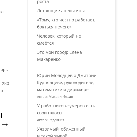
роста
Летающие апельсины
за
«Тому, кто честно работает,
бояться нечего»
Человек, который не
смеётся
Это мой город: Елена
Макаренко
перь
Юрий Молодцев о Дмитрии
Кудрявцеве, руководителе,
о 280
математике и дирижёре
ого
Автор: Михаил Ильин
У работников‑зумеров есть
ы
свои плюсы
Автор: Редакция
→
Уязвимый, обиженный
и такой живой