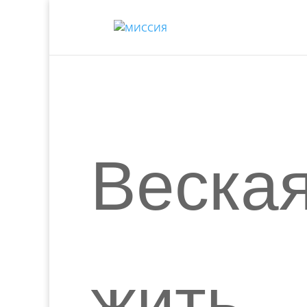
Веска
жить