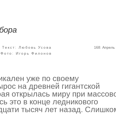
бора
Текст: Любовь Усова
168: Апрель
Фото: Игорь Филонов
икален уже по своему
рос на древней гигантской
рая открылась миру при массов
сь это в конце ледникового
дцати тысяч лет назад. Слишко