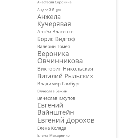
Анастасия Сорокина
Андрей Яцун
Анжела
Кучерявая
Артём Власенко
Борис Видгоф
Валерий Томея
Вероника
Овчинникова
Виктория Никольская
Виталий Рыльских
Владимир Гамбург
Вячеслав Бежин
Вячеслав Юсупов
Евгений
Вайнштейн
Евгений Дорохов
Елена Коляда
Елена Макаренко