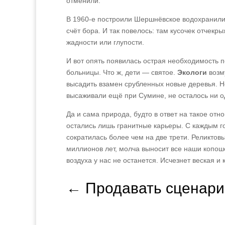
отменили.
В 1960‑е построили Шершнёвское водохранили
счёт бора. И так повелось: там кусочек отчекры
жадности или глупости.
И вот опять появилась острая необходимость п
больницы. Что ж, дети — святое.
Экологи
возм
высадить взамен срубленных новые деревья. Н
высаживали ещё при Сумине, не осталось ни о
Да и сама природа, будто в ответ на такое от
остались лишь гранитные карьеры. С каждым го
сократилась более чем на две трети. Реликтов
миллионов лет, молча выносит все наши копоше
воздуха у нас не останется. Исчезнет веская и 
←
Продавать сценари