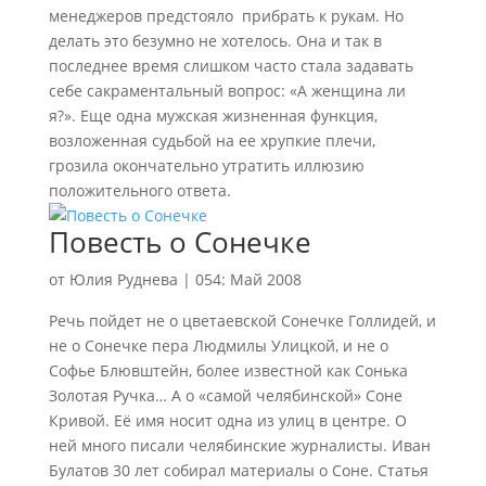
менеджеров предстояло прибрать к рукам. Но
делать это безумно не хотелось. Она и так в
последнее время слишком часто стала задавать
себе сакраментальный вопрос: «А женщина ли
я?». Еще одна мужская жизненная функция,
возложенная судьбой на ее хрупкие плечи,
грозила окончательно утратить иллюзию
положительного ответа.
Повесть о Сонечке
от
Юлия Руднева
|
054: Май 2008
Речь пойдет не о цветаевской Сонечке Голлидей, и
не о Сонечке пера Людмилы Улицкой, и не о
Софье Блювштейн, более известной как Сонька
Золотая Ручка… А о «самой челябинской» Соне
Кривой. Её имя носит одна из улиц в центре. О
ней много писали челябинские журналисты. Иван
Булатов 30 лет собирал материалы о Соне. Статья