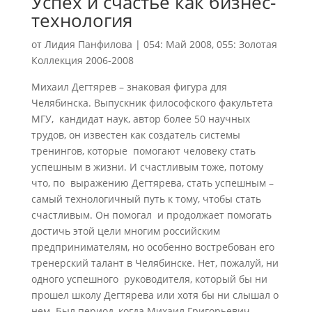
Успех и счастье как бизнес-
технология
от
Лидия Панфилова
|
054: Май 2008
,
055: Золотая
Коллекция 2006-2008
Михаил Дегтярев – знаковая фигура для
Челябинска. Выпускник философского факультета
МГУ, кандидат наук, автор более 50 научных
трудов, он известен как создатель системы
тренингов, которые помогают человеку стать
успешным в жизни. И счастливым тоже, потому
что, по выражению Дегтярева, стать успешным –
самый технологичный путь к тому, чтобы стать
счастливым. Он помогал и продолжает помогать
достичь этой цели многим российским
предпринимателям, но особенно востребован его
тренерский талант в Челябинске. Нет, пожалуй, ни
одного успешного руководителя, который бы ни
прошел школу Дегтярева или хотя бы ни слышал о
нем. Был период, когда Михаил Григорьевич