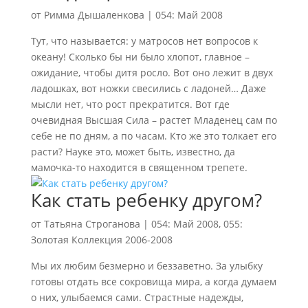
от
Римма Дышаленкова
|
054: Май 2008
Тут, что называется: у матросов нет вопросов к
океану! Сколько бы ни было хлопот, главное –
ожидание, чтобы дитя росло. Вот оно лежит в двух
ладошках, вот ножки свесились с ладоней… Даже
мысли нет, что рост прекратится. Вот где
очевидная Высшая Сила – растет Младенец сам по
себе не по дням, а по часам. Кто же это толкает его
расти? Науке это, может быть, известно, да
мамочка-то находится в священном трепете.
Как стать ребенку другом?
от
Татьяна Строганова
|
054: Май 2008
,
055:
Золотая Коллекция 2006-2008
Мы их любим безмерно и беззаветно. За улыбку
готовы отдать все сокровища мира, а когда думаем
о них, улыбаемся сами. Страстные надежды,