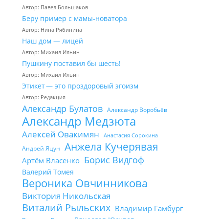
Автор: Павел Большаков
Беру пример с мамы-новатора
Автор: Нина Рябинина
Наш дом — лицей
Автор: Михаил Ильин
Пушкину поставил бы шесть!
Автор: Михаил Ильин
Этикет — это проздоровый эгоизм
Автор: Редакция
Александр Булатов
Александр Воробьёв
Александр Медзюта
Алексей Овакимян
Анастасия Сорокина
Анжела Кучерявая
Андрей Яцун
Борис Видгоф
Артём Власенко
Валерий Томея
Вероника Овчинникова
Виктория Никольская
Виталий Рыльских
Владимир Гамбург