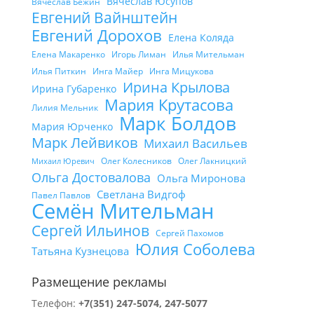
Вячеслав Юсупов
Вячеслав Бежин
Евгений Вайнштейн
Евгений Дорохов
Елена Коляда
Елена Макаренко
Игорь Лиман
Илья Мительман
Илья Питкин
Инга Майер
Инга Мицукова
Ирина Крылова
Ирина Губаренко
Мария Крутасова
Лилия Мельник
Марк Болдов
Мария Юрченко
Марк Лейвиков
Михаил Васильев
Олег Колесников
Олег Лакницкий
Михаил Юревич
Ольга Достовалова
Ольга Миронова
Светлана Видгоф
Павел Павлов
Семён Мительман
Сергей Ильинов
Сергей Пахомов
Юлия Соболева
Татьяна Кузнецова
Размещение рекламы
Телефон:
+7(351) 247-5074, 247-5077