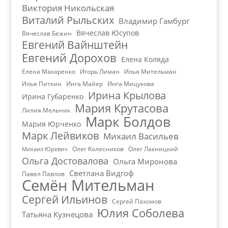
Виктория Никольская
Виталий Рыльских
Владимир Гамбург
Вячеслав Юсупов
Вячеслав Бежин
Евгений Вайнштейн
Евгений Дорохов
Елена Коляда
Елена Макаренко
Игорь Лиман
Илья Мительман
Илья Питкин
Инга Майер
Инга Мицукова
Ирина Крылова
Ирина Губаренко
Мария Крутасова
Лилия Мельник
Марк Болдов
Мария Юрченко
Марк Лейвиков
Михаил Васильев
Олег Колесников
Олег Лакницкий
Михаил Юревич
Ольга Достовалова
Ольга Миронова
Светлана Видгоф
Павел Павлов
Семён Мительман
Сергей Ильинов
Сергей Пахомов
Юлия Соболева
Татьяна Кузнецова