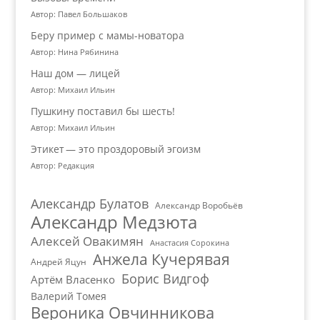
Автор: Павел Большаков
Беру пример с мамы-новатора
Автор: Нина Рябинина
Наш дом — лицей
Автор: Михаил Ильин
Пушкину поставил бы шесть!
Автор: Михаил Ильин
Этикет — это проздоровый эгоизм
Автор: Редакция
Александр Булатов
Александр Воробьёв
Александр Медзюта
Алексей Овакимян
Анастасия Сорокина
Анжела Кучерявая
Андрей Яцун
Борис Видгоф
Артём Власенко
Валерий Томея
Вероника Овчинникова