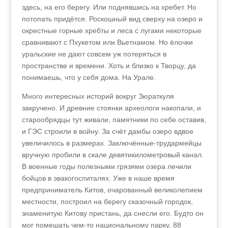
здесь, на его берегу. Или поднявшись на хребет. Но
потопать придётся. Роскошный вид сверху на озеро и
окрестные горные хребты и леса с лугами некоторые
сравнивают с Пхукетом или Вьетнамом. Но ёлочки
уральские не дают совсем уж потеряться в
пространстве и времени. Хоть и близко к Творцу, да
понимаешь, что у себя дома. На Урале.
Много интересных историй вокруг Зюраткуля
закручено. И древние стоянки археологи накопали, и
старообрядцы тут живали, памятники по себе оставив,
и ГЭС строили в войну. За счёт дамбы озеро вдвое
увеличилось в размерах. Заключённые-трудармейцы
вручную пробили в скале девятикилометровый канал.
В военные годы полезными грязями озера лечили
бойцов в эвакогоспиталях. Уже в наше время
предприниматель Китов, очарованный великолепием
местности, построил на берегу сказочный городок,
знаменитую Китову пристань, да снесли его. Будто он
мог помешать чем-то национальному парку, 88