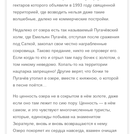
гектаров которого объявили в 1993 году священной
территорией, где возводить нельзя даже такие
волшебные, далеко не коммерческие постройки.
Недалеко от озера есть так называемый Пугачёвский
холм, где Емельян Пугачёв, отступая после сражения
под Саткой, закопал свои честно награбленные
сокровища. Таково предание, никто не опроверг его.
Если когда-то кто и отрыл там пару бочек с золотом, о
том никому неведомо. Копать-то на территории
нацпарка запрещено! Другие верят, что бочки те
Пугачёв утопил в озере, вместе с княжною, о которой
в песне поётся…
Но ценность озера не в сокрытом в нём золоте, даже
если оно там лежит по сию пору. Ценность — в нём
самом, и это чувствуют многочисленные туристы,
которые, единожды побывав на знаменитом
Зюраткуле, вновь и вновь возвращаются к нему.
Озеро покоряет их сердца навсегда, взамен очищая