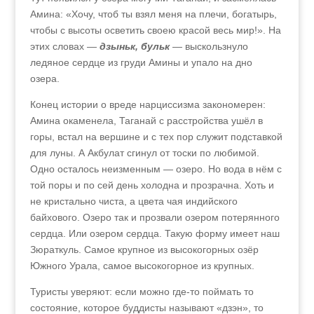
Амина: «Хочу, чтоб ты взял меня на плечи, богатырь,
чтобы с высоты осветить своею красой весь мир!». На
этих словах —
дзыньк, бульк
— выскользнуло
ледяное сердце из груди Амины и упало на дно
озера.
Конец истории о вреде нарциссизма закономерен:
Амина окаменела, Таганай с расстройства ушёл в
горы, встал на вершине и с тех пор служит подставкой
для луны. А Акбулат сгинул от тоски по любимой.
Одно осталось неизменным — озеро. Но вода в нём с
той поры и по сей день холодна и прозрачна. Хоть и
не кристально чиста, а цвета чая индийского
байхового. Озеро так и прозвали озером потерянного
сердца. Или озером сердца. Такую форму имеет наш
Зюраткуль. Самое крупное из высокогорных озёр
Южного Урала, самое высокогорное из крупных.
Туристы уверяют: если можно где-то поймать то
состояние, которое буддисты называют «дзэн», то