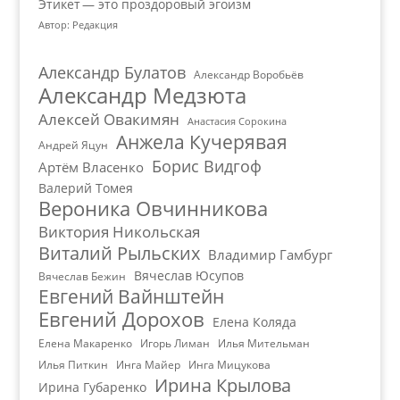
Этикет — это проздоровый эгоизм
Автор: Редакция
Александр Булатов
Александр Воробьёв
Александр Медзюта
Алексей Овакимян
Анастасия Сорокина
Анжела Кучерявая
Андрей Яцун
Борис Видгоф
Артём Власенко
Валерий Томея
Вероника Овчинникова
Виктория Никольская
Виталий Рыльских
Владимир Гамбург
Вячеслав Юсупов
Вячеслав Бежин
Евгений Вайнштейн
Евгений Дорохов
Елена Коляда
Елена Макаренко
Игорь Лиман
Илья Мительман
Илья Питкин
Инга Майер
Инга Мицукова
Ирина Крылова
Ирина Губаренко