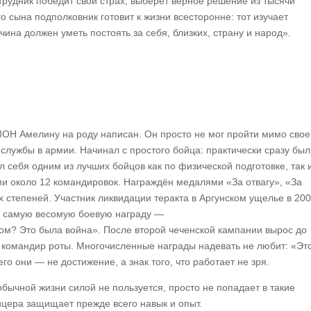
трудник победит свой страх, выберет верное решение из тысячи
о сына подполковник готовит к жизни всесторонне: тот изучает
на должен уметь постоять за себя, близких, страну и народ».
 ОМОН Амелину на роду написан. Он просто не мог пройти мимо свое
 службы в армии. Начинал с простого бойца: практически сразу был
 себя одним из лучших бойцов как по физической подготовке, так 
ми около 12 командировок. Награждён медалями «За отвагу», «За
х степеней. Участник ликвидации теракта в Аргунском ущелье в 200
ил самую весомую боевую награду —
ном? Это была война». После второй чеченской кампании вырос до
 командир роты. Многочисленные награды надевать не любит: «Эт
го они — не достижение, а знак того, что работает не зря.
обычной жизни силой не пользуется, просто не попадает в такие
ицера защищает прежде всего навык и опыт.