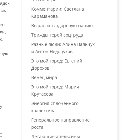
рядок
Комментарии: Светлана
ных
Караманова
ают
Вырастить здоровую нацию
ли,
Трижды герой соцтруда
к,
Разные люди: Алина Вальчук
и Антон Недоцуков
ьную
Это мой город: Евгений
Дорохов
Венец мира
Это мой город: Мария
Крутасова
Энергия сплочённого
у
коллектива
Генеральное направление
роста
 С
Летающие апельсины