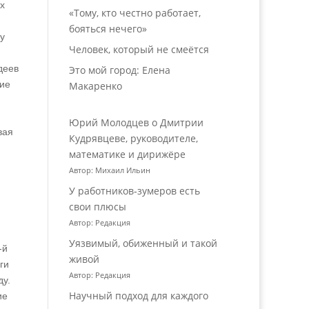
х
«Тому, кто честно работает,
бояться нечего»
у
Человек, который не смеётся
деев
Это мой город: Елена
тие
Макаренко
Юрий Молодцев о Дмитрии
вая
Кудрявцеве, руководителе,
математике и дирижёре
Автор: Михаил Ильин
У работников‑зумеров есть
свои плюсы
Автор: Редакция
Уязвимый, обиженный и такой
‑й
живой
ги
Автор: Редакция
ду.
Научный подход для каждого
ие