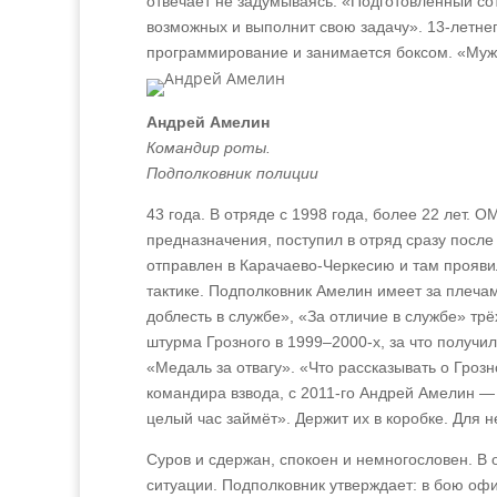
отвечает не задумываясь: «Подготовленный со
возможных и выполнит свою задачу». 13‑летнег
программирование и занимается боксом. «Мужчи
Андрей Амелин
Командир роты.
Подполковник полиции
43 года. В отряде с 1998 года, более 22 лет.
предназначения, поступил в отряд сразу после
отправлен в Карачаево‑Черкесию и там проявил
тактике. Подполковник Амелин имеет за плеча
доблесть в службе», «За отличие в службе» трё
штурма Грозного в 1999–2000‑х, за что получ
«Медаль за отвагу». «Что рассказывать о Гроз
командира взвода, с 2011‑го Андрей Амелин —
целый час займёт». Держит их в коробке. Для не
Суров и сдержан, спокоен и немногословен. В 
ситуации. Подполковник утверждает: в бою оф