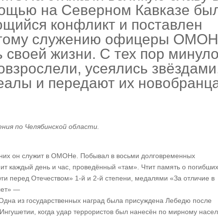
омощью на Северном Кавказе бы
ющийся конфликт и поставлен
 Этому служению офицеры ОМО
 своей жизни. С тех пор минул
повзрослели, усеялись звёздами
еалы и передают их новобранц
ения по Челябинской области.
з них он служит в ОМОНе. Побывал в восьми долговременных
ит каждый день и час, проведённый «там». Чтит память о погибши
ги перед Отечеством» 1-й и 2-й степени, медалями «За отличие в
лет» —
. Одна из государственных наград была присуждена Лебедю после
 Ингушетии, когда удар террористов был нанесён по мирному насе