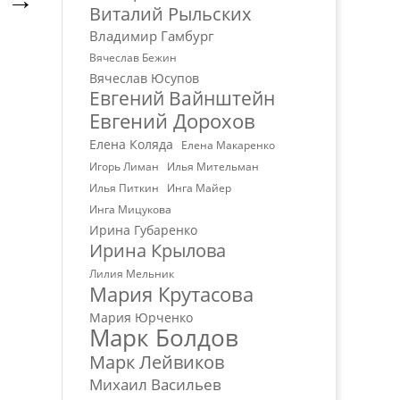
→
Виталий Рыльских
Владимир Гамбург
Вячеслав Бежин
Вячеслав Юсупов
Евгений Вайнштейн
Евгений Дорохов
Елена Коляда
Елена Макаренко
Игорь Лиман
Илья Мительман
Илья Питкин
Инга Майер
Инга Мицукова
Ирина Губаренко
Ирина Крылова
Лилия Мельник
Мария Крутасова
Мария Юрченко
Марк Болдов
Марк Лейвиков
Михаил Васильев