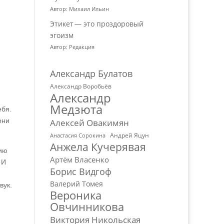
Автор: Михаил Ильин
Этикет — это проздоровый
эгоизм
Автор: Редакция
Александр Булатов
Александр Воробьёв
Александр
Медзюта
ебя.
они
Алексей Овакимян
Андрей Яцун
Анастасия Сорокина
Анжела Кучерявая
цию
Артём Власенко
 И
Борис Видгоф
Валерий Томея
вук.
Вероника
Овчинникова
Виктория Никольская