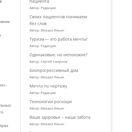
пациента
в
Автор: Редакция
Своих пациентов понимаем
овник
без слов
Автор: Михаил Ильин
о
Туризм — это работа мечты!
Автор: Редакция
Одинаковые, но непохожие?
Автор: Сергей Смирнов
Биопрогрессивный дом
Автор: Михаил Ильин
ка»,
Мечта по чертежу
Автор: Редакция
Технологии роскоши
ельных
Автор: Михаил Ильин
го
Ваше здоровье – наша забота
Автор: Михаил Ильин
трах