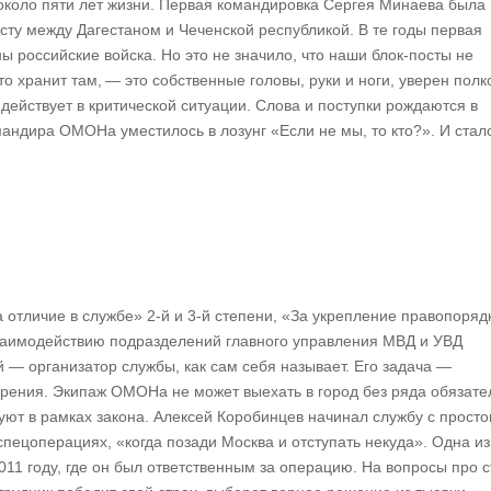
 около пяти лет жизни. Первая командировка Сергея Минаева была 
посту между Дагестаном и Чеченской республикой. В те годы первая
 российские войска. Но это не значило, что наши блок-посты не
о хранит там, — это собственные головы, руки и ноги, уверен полк
действует в критической ситуации. Слова и поступки рождаются в
андира ОМОНа уместилось в лозунг «Если не мы, то кто?». И стал
 отличие в службе» 2-й и 3-й степени, «За укрепление правопоряд
взаимодействию подразделений главного управления МВД и УВД
 — организатор службы, как сам себя называет. Его задача —
 зрения. Экипаж ОМОНа не может выехать в город без ряда обязат
уют в рамках закона. Алексей Коробинцев начинал службу с просто
в спецоперациях, «когда позади Москва и отступать некуда». Одна из
011 году, где он был ответственным за операцию. На вопросы про с