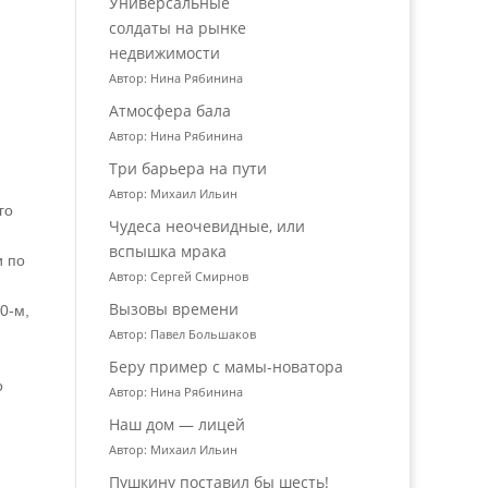
Универсальные
солдаты на рынке
недвижимости
Автор: Нина Рябинина
Атмосфера бала
Автор: Нина Рябинина
Три барьера на пути
Автор: Михаил Ильин
го
Чудеса неочевидные, или
вспышка мрака
и по
Автор: Сергей Смирнов
Вызовы времени
0‑м,
Автор: Павел Большаков
Беру пример с мамы-новатора
о
Автор: Нина Рябинина
Наш дом — лицей
Автор: Михаил Ильин
Пушкину поставил бы шесть!