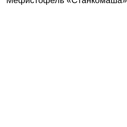
Мефистофель «Станкомаша»