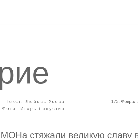
трие
Текст: Любовь Усова
173: Феврал
Фото: Игорь Ляпустин
МОНа стяжали великую славу 