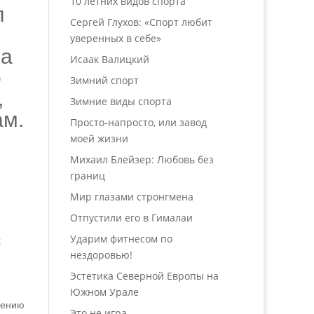
10 летних видов спорта
л
Сергей Глухов: «Спорт любит
уверенных в себе»
На
Исаак Валицкий
о
Зимний спорт
,
Зимние виды спорта
ам.
Просто-напросто, или завод
моей жизни
Михаил Блейзер: Любовь без
границ
Мир глазами стронгмена
Отпустили его в Гималаи
Ударим фитнесом по
х
нездоровью!
Эстетика Северной Европы на
Южном Урале
лению
Это не игра