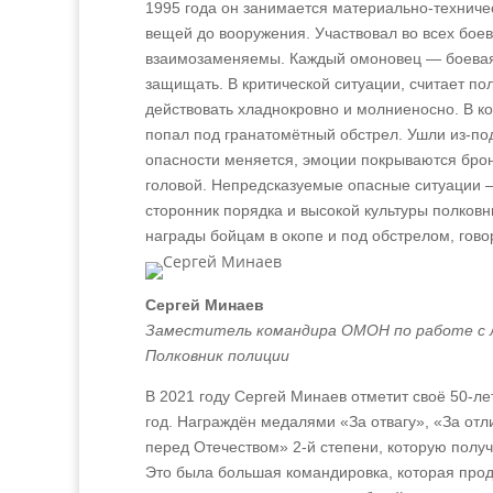
1995 года он занимается материально-техниче
вещей до вооружения. Участвовал во всех боев
взаимозаменяемы. Каждый омоновец — боевая 
защищать. В критической ситуации, считает пол
действовать хладнокровно и молниеносно. В к
попал под гранатомётный обстрел. Ушли из-под
опасности меняется, эмоции покрываются брон
головой. Непредсказуемые опасные ситуации 
сторонник порядка и высокой культуры полковн
награды бойцам в окопе и под обстрелом, говор
Сергей Минаев
Заместитель командира ОМОН по работе с 
Полковник полиции
В 2021 году Сергей Минаев отметит своё 50‑л
год. Награждён медалями «За отвагу», «За от
перед Отечеством» 2-й степени, которую получ
Это была большая командировка, которая прод