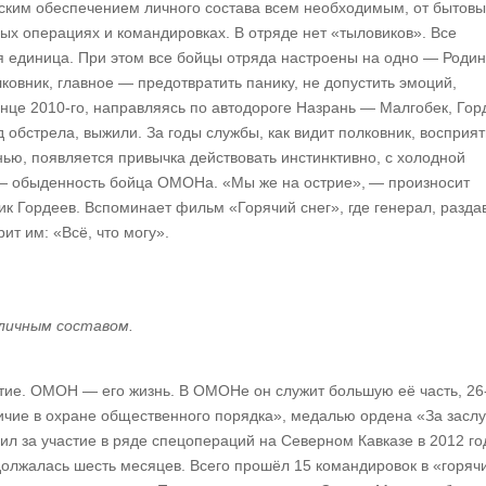
ским обеспечением личного состава всем необходимым, от бытовы
ых операциях и командировках. В отряде нет «тыловиков». Все
единица. При этом все бойцы отряда настроены на одно — Родин
ковник, главное — предотвратить панику, не допустить эмоций,
онце 2010‑го, направляясь по автодороге Назрань — Малгобек, Гор
 обстрела, выжили. За годы службы, как видит полковник, восприя
ью, появляется привычка действовать инстинктивно, с холодной
— обыденность бойца ОМОНа. «Мы же на острие», — произносит
ик Гордеев. Вспоминает фильм «Горячий снег», где генерал, разда
ит им: «Всё, что могу».
личным составом.
етие. ОМОН — его жизнь. В ОМОНе он служит большую её часть, 26
личие в охране общественного порядка», медалью ордена «За заслу
ил за участие в ряде спецопераций на Северном Кавказе в 2012 го
олжалась шесть месяцев. Всего прошёл 15 командировок в «горяч