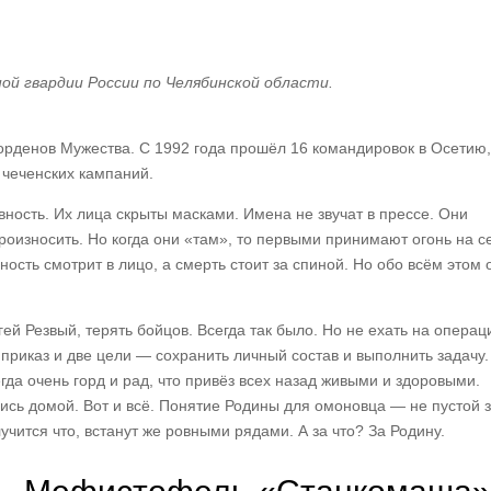
й гвардии России по Челябинской области.
рденов Мужества. С 1992 года прошёл 16 командировок в Осетию,
 чеченских кампаний.
ность. Их лица скрыты масками. Имена не звучат в прессе. Они
произносить. Но когда они «там», то первыми принимают огонь на с
ость смотрит в лицо, а смерть стоит за спиной. Но обо всём этом 
й Резвый, терять бойцов. Всегда так было. Но не ехать на опера
 приказ и две цели — сохранить личный состав и выполнить задачу.
гда очень горд и рад, что привёз всех назад живыми и здоровыми.
ись домой. Вот и всё. Понятие Родины для омоновца — не пустой з
случится что, встанут же ровными рядами. А за что? За Родину.