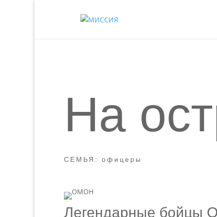
На ос
СЕМЬЯ: офицеры
Легендарные бойцы О