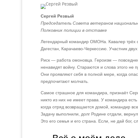
Сергей Резвый
Председатель Совета ветеранов национально
Полковник полиции в отставке
Легендарный командир ОМОНа. Кавалер трёх о
Дагестан, Карачаево‑Черкессию. Участник двух
Риск — работа омоновца. Героизм — повседнев
ненавидят войну. Стараются и слова этого не 
Они проявляют себя в полной мере, когда опасн
предпочитают молчать.
Самое страшное для командира, признаёт Серге
никто из них не имеет права. У командира есть
когда отряд возвращается домой, командир все
Задачу выполнили, долг Родине отдали, вернул
Это его семья и его страна. Если, не дай бог, 