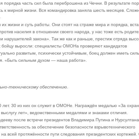
я порядка часть сил была переброшена из Чечни. В результате по
сь к мирной жизни. Вся командировка заняла шесть месяцев. Слож
—
х жизни и суть работы. Они стоят на страже мира и порядка, вст
против насилия в отношении своего народа, у нас тоже есть родите
и нарушителей закона». Так же как и раньше, престиж отряда высо
к бойцу выросли: специалисты ОМОНа проверяют кандидатов
туально развитым, психически устойчивым, боец должен иметь сил
ся. «Быть сильным духом — наша работа».
но-техническому обеспечению.
0 лет. 30 из них он служит в ОМОНе. Награждён медалью «За охран
 выслугу лет», ведомственными медалями и знаками отличия.
дееву после встречи президентов Владимира Путина и Нурсултана
ответственность за обеспечение безопасности взрывотехнического
 на всей протяжённости пути следования президентских кортежей.