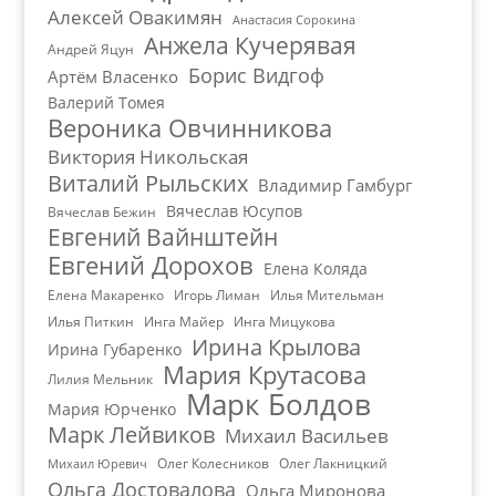
Алексей Овакимян
Анастасия Сорокина
Анжела Кучерявая
Андрей Яцун
Борис Видгоф
Артём Власенко
Валерий Томея
Вероника Овчинникова
Виктория Никольская
Виталий Рыльских
Владимир Гамбург
Вячеслав Юсупов
Вячеслав Бежин
Евгений Вайнштейн
Евгений Дорохов
Елена Коляда
Елена Макаренко
Игорь Лиман
Илья Мительман
Илья Питкин
Инга Майер
Инга Мицукова
Ирина Крылова
Ирина Губаренко
Мария Крутасова
Лилия Мельник
Марк Болдов
Мария Юрченко
Марк Лейвиков
Михаил Васильев
Олег Колесников
Олег Лакницкий
Михаил Юревич
Ольга Достовалова
Ольга Миронова