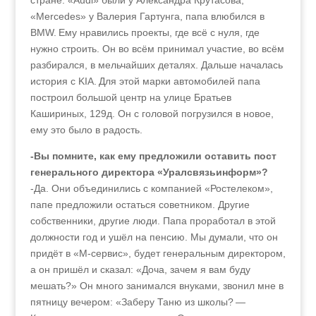
стране. «Audi» были у Александра Крутасова,
«Mercedes» у Валерия Гартунга, папа влюбился в
BMW. Ему нравились проекты, где всё с нуля, где
нужно строить. Он во всём принимал участие, во всём
разбирался, в мельчайших деталях. Дальше началась
история с KIA. Для этой марки автомобилей папа
построил большой центр на улице Братьев
Кашириных, 129д. Он с головой погрузился в новое,
ему это было в радость.
-Вы помните, как ему предложили оставить пост
генерального директора «Уралсвязьинформ»?
-Да. Они объединились с компанией «Ростелеком»,
папе предложили остаться советником. Другие
собственники, другие люди. Папа проработал в этой
должности год и ушёл на пенсию. Мы думали, что он
придёт в «М-сервис», будет генеральным директором,
а он пришёл и сказал: «Доча, зачем я вам буду
мешать?» Он много занимался внуками, звонил мне в
пятницу вечером: «Заберу Таню из школы? —