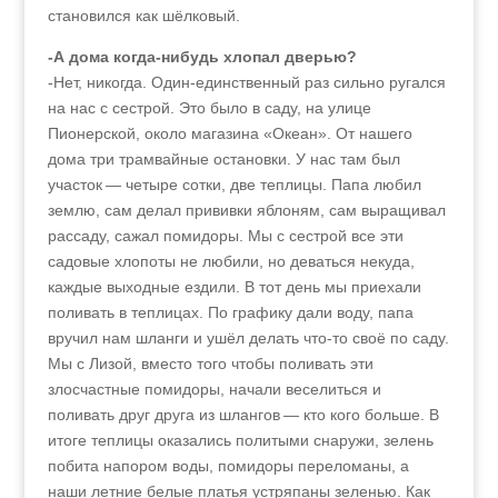
становился как шёлковый.
-А дома когда-нибудь хлопал дверью?
-Нет, никогда. Один-единственный раз сильно ругался
на нас с сестрой. Это было в саду, на улице
Пионерской, около магазина «Океан». От нашего
дома три трамвайные остановки. У нас там был
участок — четыре сотки, две теплицы. Папа любил
землю, сам делал прививки яблоням, сам выращивал
рассаду, сажал помидоры. Мы с сестрой все эти
садовые хлопоты не любили, но деваться некуда,
каждые выходные ездили. В тот день мы приехали
поливать в теплицах. По графику дали воду, папа
вручил нам шланги и ушёл делать что-то своё по саду.
Мы с Лизой, вместо того чтобы поливать эти
злосчастные помидоры, начали веселиться и
поливать друг друга из шлангов — кто кого больше. В
итоге теплицы оказались политыми снаружи, зелень
побита напором воды, помидоры переломаны, а
наши летние белые платья устряпаны зеленью. Как