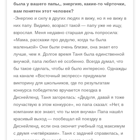
была у вашего папы,, энергию, какие-то чёрточки,
вам понятен этот человек?
-Энергию и силу в других людях я вижу, но я не вижу в
них папу. Видимо, возраст такой — папу уже не ищу,
взрослая. Меня недавно старшая дочь попросила:
«Мама, расскажи про дедулю, когда ты была
маленькой» Они были очень близки, она знает его
лучше, чем я. Долгое время Таня была единственной
внучкой, папа любил её особенно. Всегда думал, что
бы такое сделать, чтобы ей было интересно. Однажды
на канале «Восточный экспресс» придумали
викторину для школьников, где по результатам
конкурса победителю вручается поездка в
Диснейленд. Таня загорелась: «Дедуля, давай я тоже
поучаствую в этом конкурсе», но папа сказал: «Нет, в
компании все знают, что ты моя внучка» Папа нашёл
красивый выход — пообещал ей поездку в
Диснейленд, если она окончит учебный год максимум
с двумя «четвёрками». Таня с задачей справилась, и