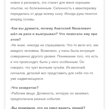
новое и рисковать, это станет для меня хорошим
опытом, но болезненным. Склонность к авантюризму
передалась от деда моему сыну. Иногда рука тянется
вперёд головы.
-Как вы думаете, почему Анатолий Яковлевич
шёл на риск и выигрывал? Что помогало ему при
этом?
-Не знаю, никогда не спрашивала. Что-то вело его, как
каждого человека. Возможно, у папы была интуиция
совершенно другого уровня. Понимание того, что есть
и что происходит, было у него особенным. Он
говорил, что чует волчьим чутьём. Из мелочей,
сигналов, деталей мог представить для себя что-то
уже надвигающееся.
-Что конкретно?
-Рабочие вещи. Должность, которую он занимал,
предполагала разные события.
-Вы понимали, что он умел видеть людей?