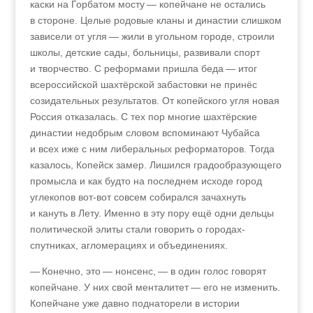
каски на Горбатом мосту — копейчане не остались
в стороне. Целые родовые кланы и династии слишком
зависели от угля — жили в угольном городе, строили
школы, детские сады, больницы, развивали спорт
и творчество. С реформами пришла беда — итог
всероссийской шахтёрской забастовки не принёс
созидательных результатов. От копейского угля новая
Россия отказалась. С тех пор многие шахтёрские
династии недобрым словом вспоминают Чубайса
и всех иже с ним либеральных реформаторов. Тогда
казалось, Копейск замер. Лишился градообразующего
промысла и как будто на последнем исходе город
углекопов вот-вот совсем собирался зачахнуть
и кануть в Лету. Именно в эту пору ещё одни дельцы
политической элиты стали говорить о городах-
спутниках, агломерациях и объединениях.
— Конечно, это — нонсенс,
—
в один голос говорят
копейчане. У них свой менталитет — его не изменить.
Копейчане уже давно поднаторели в истории