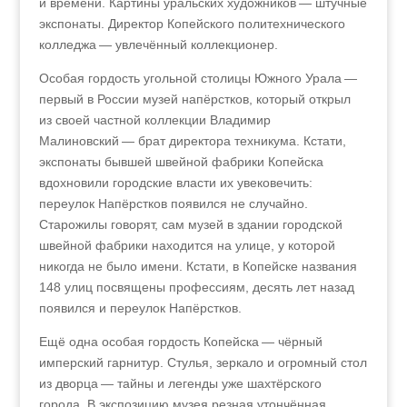
и времени. Картины уральских художников — штучные
экспонаты. Директор Копейского политехнического
колледжа — увлечённый коллекционер.
Особая гордость угольной столицы Южного Урала
—
первый в России музей напёрстков, который открыл
из своей частной коллекции Владимир
Малиновский — брат директора техникума. Кстати,
экспонаты бывшей швейной фабрики Копейска
вдохновили городские власти их увековечить:
переулок Напёрстков появился не случайно.
Старожилы говорят, сам музей в здании городской
швейной фабрики находится на улице, у которой
никогда не было имени. Кстати, в Копейске названия
148 улиц посвящены профессиям, десять лет назад
появился и переулок Напёрстков.
Ещё одна особая гордость Копейска — чёрный
имперский гарнитур. Стулья, зеркало и огромный стол
из дворца — тайны и легенды уже шахтёрского
города. В экспозицию музея резная утончённая