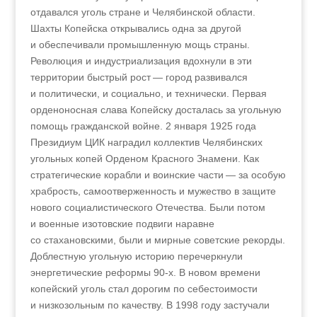
отдавался уголь стране и Челябинской области.
Шахты Копейска открывались одна за другой
и обеспечивали промышленную мощь страны.
Революция и индустриализация вдохнули в эти
территории быстрый рост — город развивался
и политически, и социально, и технически. Первая
орденоносная слава Копейску досталась за угольную
помощь гражданской войне. 2 января 1925 года
Президиум ЦИК наградил коллектив Челябинских
угольных копей Орденом Красного Знамени. Как
стратегические корабли и воинские части — за особую
храбрость, самоотверженность и мужество в защите
нового социалистического Отечества. Были потом
и военные изотовские подвиги наравне
со стахановскими, были и мирные советские рекорды.
Доблестную угольную историю перечеркнули
энергетические реформы 90‑х. В новом времени
копейский уголь стал дорогим по себестоимости
и низкозольным по качеству. В 1998 году застучали