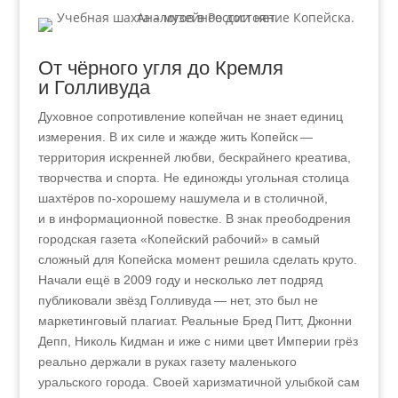
От чёрного угля до Кремля
и Голливуда
Духовное сопротивление копейчан не знает единиц
измерения. В их силе и жажде жить Копейск —
территория искренней любви, бескрайнего креатива,
творчества и спорта. Не единожды угольная столица
шахтёров по-хорошему нашумела и в столичной,
и в информационной повестке. В знак преободрения
городская газета «Копейский рабочий» в самый
сложный для Копейска момент решила сделать круто.
Начали ещё в 2009 году и несколько лет подряд
публиковали звёзд Голливуда — нет, это был не
маркетинговый плагиат. Реальные Бред Питт, Джонни
Депп, Николь Кидман и иже с ними цвет Империи грёз
реально держали в руках газету маленького
уральского города. Своей харизматичной улыбкой сам