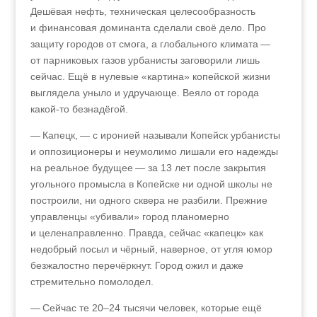
Дешёвая нефть, техническая целесообразность
и финансовая доминанта сделали своё дело. Про
защиту городов от смога, а глобального климата —
от парниковых газов урбанисты заговорили лишь
сейчас. Ещё в нулевые «картина» копейской жизни
выглядела уныло и удручающе. Веяло от города
какой-то безнадёгой.
— Капецк,
—
с иронией называли Копейск урбанисты
и оппозиционеры и неумолимо лишали его надежды
на реальное будущее — за 13 лет после закрытия
угольного промысла в Копейске ни одной школы не
построили, ни одного сквера не разбили. Прежние
управленцы «убивали» город планомерно
и целенаправленно. Правда, сейчас «капецк» как
недобрый посыл и чёрный, наверное, от угля юмор
безжалостно перечёркнут. Город ожил и даже
стремительно помолодел.
— Сейчас те 20–24 тысячи человек, которые ещё