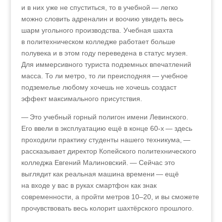
и в них уже не спуститься, то в учебной — легко
можно словить адреналин и воочию увидеть весь
шарм угольного производства. Учебная шахта
в политехническом колледже работает больше
полувека и в этом году переведена в статус музея.
Для иммерсивного туриста подземных впечатлений
масса. То ли метро, то ли преисподняя — учебное
подземелье любому хочешь не хочешь создаст
эффект максимального присутствия.
— Это учебный горный полигон имени Левинского.
Его ввели в эксплуатацию ещё в конце 60‑х — здесь
проходили практику студенты нашего техникума, —
рассказывает директор Копейского политехнического
колледжа Евгений Малиновский. — Сейчас это
выглядит как реальная машина времени — ещё
на входе у вас в руках смартфон как знак
современности, а пройти метров 10–20, и вы сможете
прочувствовать весь колорит шахтёрского прошлого.