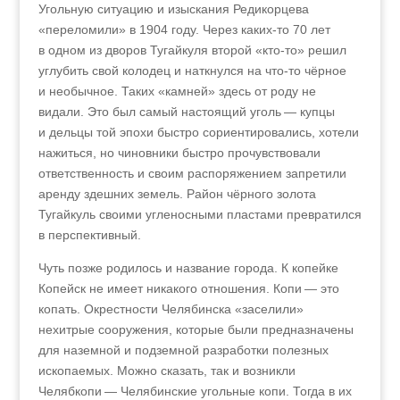
Угольную ситуацию и изыскания Редикорцева
«переломили» в 1904 году. Через каких-то 70 лет
в одном из дворов Тугайкуля второй «кто-то» решил
углубить свой колодец и наткнулся на что-то чёрное
и необычное. Таких «камней» здесь от роду не
видали. Это был самый настоящий уголь — купцы
и дельцы той эпохи быстро сориентировались, хотели
нажиться, но чиновники быстро прочувствовали
ответственность и своим распоряжением запретили
аренду здешних земель. Район чёрного золота
Тугайкуль своими угленосными пластами превратился
в перспективный.
Чуть позже родилось и название города. К копейке
Копейск не имеет никакого отношения. Копи
—
это
копать. Окрестности Челябинска «заселили»
нехитрые сооружения, которые были предназначены
для наземной и подземной разработки полезных
ископаемых. Можно сказать, так и возникли
Челябкопи — Челябинские угольные копи. Тогда в их