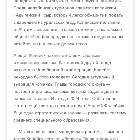
парадоксально ни звучало, может вкусно накормить.
Среди челябинских гурманов славится копейский
«Адыгейский» сыр, который легко обжарить и подать
с вареньем из уральских ягод. Копейские пельмени
от Фатимы знамениты в самой столице, а копейское
яйцо от «Чепфа» продают не только в федеральном
ритейле, но и в лавках деликатесов.
А ещё! Копейск пахнет детством. Звонким
и искренним смехом. Как никакой другой город
из состава Челябинской агломерации, Копейск
рекордно быстро молодеет. Сегодня актуальный
вызов для команды Главы городского округа —
построить три школы, семь детских садов и девять
парков и скверов. И это до 2024 года. Собственно,
с этого ещё три года назад и начал Андрей Фалейчик.
Ещё одна стратегическая задача — развивать систему
среднего специального образования.
— Мы вышли из ямы, молодеем и растём, — именно
так за Копейск сегодня «болеет» Глава городского