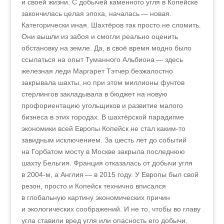
и своей жизни. С добычей каменного угля в Копейске
закончилась целая эпоха, началась — новая.
Категорически иная. Шахтёров так просто не сломить.
Они вышли из забоя и смогли реально оценить
обстановку на земле. Да, в своё время модно было
ссылаться на опыт Туманного Альбиона — здесь
железная леди Маргарет Тэтчер безжалостно
закрывала шахты, но при этом миллионы фунтов
стерлингов закладывала в бюджет на новую
профориентацию угольщиков и развитие малого
бизнеса в этих городах. В шахтёрской парадигме
экономики всей Европы Копейск не стал каким-то
завидным исключением. За шесть лет до событий
на Горбатом мосту в Москве закрыла последнюю
шахту Бельгия. Франция отказалась от добычи угля
в 2004-м, а Англия — в 2015 году. У Европы был свой
резон, просто и Копейск технично вписался
в глобальную картину экономических причин
и экологических соображений. И не то, чтобы во главу
угла ставили вред угля или опасность его добычи.