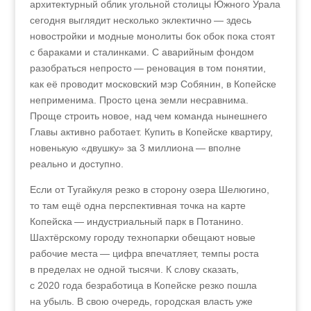
архитектурный облик угольной столицы Южного Урала
сегодня выглядит несколько эклектично — здесь
новостройки и модные монолиты бок обок пока стоят
с бараками и сталинками. С аварийным фондом
разобраться непросто — реновация в том понятии,
как её проводит московский мэр Собянин, в Копейске
неприменима. Просто цена земли несравнима.
Проще строить новое, над чем команда нынешнего
Главы активно работает. Купить в Копейске квартиру,
новенькую «двушку» за 3 миллиона — вполне
реально и доступно.
Если от Тугайкуля резко в сторону озера Шелюгино,
то там ещё одна перспективная точка на карте
Копейска — индустриальный парк в Потанино.
Шахтёрскому городу технопарки обещают новые
рабочие места — цифра впечатляет, темпы роста
в пределах не одной тысячи. К слову сказать,
с 2020 года безработица в Копейске резко пошла
на убыль. В свою очередь, городская власть уже