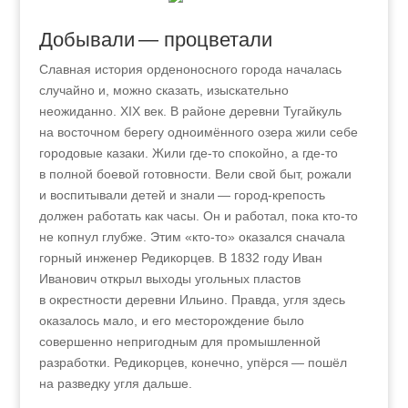
Добывали — процветали
Славная история орденоносного города началась
случайно и, можно сказать, изыскательно
неожиданно. XIX век. В районе деревни Тугайкуль
на восточном берегу одноимённого озера жили себе
городовые казаки. Жили где-то спокойно, а где-то
в полной боевой готовности. Вели свой быт, рожали
и воспитывали детей и знали — город-крепость
должен работать как часы. Он и работал, пока кто-то
не копнул глубже. Этим «кто-то» оказался сначала
горный инженер Редикорцев. В 1832 году Иван
Иванович открыл выходы угольных пластов
в окрестности деревни Ильино. Правда, угля здесь
оказалось мало, и его месторождение было
совершенно непригодным для промышленной
разработки. Редикорцев, конечно, упёрся — пошёл
на разведку угля дальше.