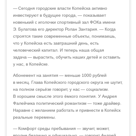
— Сегодня городские власти Копейска активно
инвестируют в будущее города, — показывает
новенький с иголочки спортивный зал ФОКа имени
Э. Булатова его директор Ролан Зантария. — Когда
строятся такие современные объекты, понимаешь,
что у Копейска есть завтрашний день, есть
человеческий капитал. И теперь наша общая
задача — вырастить, обучить наших детей и оставить
у нас, в Копейске.
Абонемент на занятия — меньше 1000 рублей
в месяц. Глава Копейского городского округа не шутит,
на полном серьёзе говорит, у нас — социализм.
В хорошем смысле этого ёмкого понятия. У Андрея
Фалейчика политический романтизм — тоже драйвер.
Наравне с желанием работать и привнести в Копейск
реальные перемены.
— Комфорт среды пребывания — звучит, может,
вполне безлично и официально, — говорит Андрей