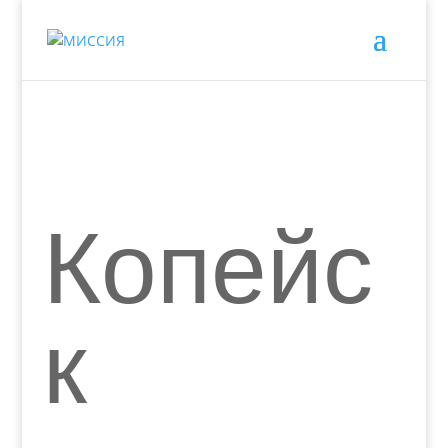
Копейс
к