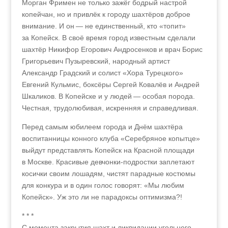
Морган Фримен не только зажёг бодрый настрой
копейчан, но и привлёк к городу шахтёров доброе
внимание. И он — не единственный, кто «топит»
за Копейск. В своё время город известным сделали
шахтёр Никифор Егорович Андросенков и врач Борис
Григорьевич Пузыревский, народный артист
Александр Градский и солист «Хора Турецкого»
Евгений Кульмис, боксёры Сергей Ковалёв и Андрей
Шкаликов. В Копейске и у людей — особая порода.
Честная, трудолюбивая, искренняя и справедливая.
Перед самым юбилеем города и Днём шахтёра
воспитанницы конного клуба «Серебряное копытце»
выйдут представлять Копейск на Красной площади
в Москве. Красивые девчонки-подростки заплетают
косички своим лошадям, чистят парадные костюмы
для конкура и в один голос говорят: «Мы любим
Копейск». Уж это ли не парадоксы оптимизма?!
* * *
С момента закрытия шахт и ликвидации угольного