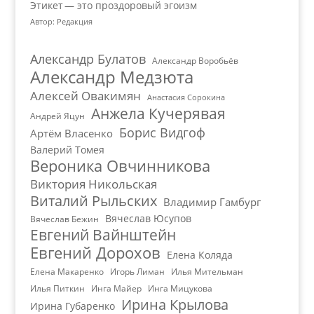
Этикет — это проздоровый эгоизм
Автор: Редакция
Александр Булатов
Александр Воробьёв
Александр Медзюта
Алексей Овакимян
Анастасия Сорокина
Анжела Кучерявая
Андрей Яцун
Борис Видгоф
Артём Власенко
Валерий Томея
Вероника Овчинникова
Виктория Никольская
Виталий Рыльских
Владимир Гамбург
Вячеслав Юсупов
Вячеслав Бежин
Евгений Вайнштейн
Евгений Дорохов
Елена Коляда
Елена Макаренко
Игорь Лиман
Илья Мительман
Илья Питкин
Инга Майер
Инга Мицукова
Ирина Крылова
Ирина Губаренко