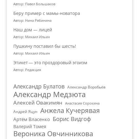
Автор: Павел Большаков
Беру пример с мамы-новатора
Автор: Нина Рябинина
Наш дом — лицей
Автор: Михаил Ильин
Пушкину поставил бы шесть!
Автор: Михаил Ильин
Этикет — это проздоровый эгоизм
Автор: Редакция
Александр Булатов
Александр Воробьёв
Александр Медзюта
Алексей Овакимян
Анастасия Сорокина
Анжела Кучерявая
Андрей Яцун
Борис Видгоф
Артём Власенко
Валерий Томея
Вероника Овчинникова