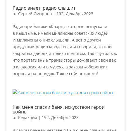
Радио знает, радио слышит
от
Сергей Смирнов
|
192: Декабрь 2023
Радиоприёмники «Кварц», которые выпускали
в Кыштыме, имели миллионы советских людей.
И миллионы о них слышали. А вот о другой
продукции радиозавода если и говорили, то при
закрытых дверях и только шёпотом. Так случилось,
что портативные транзисторы доживают свой век
в кладовках или в музеях, а заказы «оборонки»
выросли на порядок. Такое сейчас время!
Как меня спасли баня, искусствои герои
войны
от
Редакция
|
192: Декабрь 2023
В самом раннем детстве я был очень слабым, даже