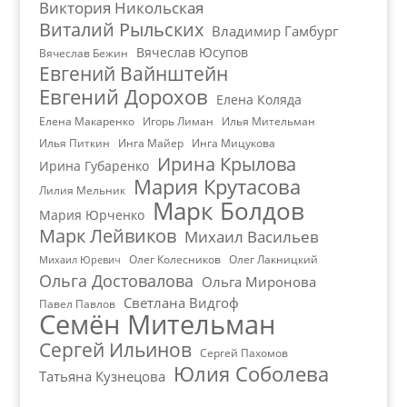
Виктория Никольская
Виталий Рыльских
Владимир Гамбург
Вячеслав Юсупов
Вячеслав Бежин
Евгений Вайнштейн
Евгений Дорохов
Елена Коляда
Елена Макаренко
Игорь Лиман
Илья Мительман
Илья Питкин
Инга Майер
Инга Мицукова
Ирина Крылова
Ирина Губаренко
Мария Крутасова
Лилия Мельник
Марк Болдов
Мария Юрченко
Марк Лейвиков
Михаил Васильев
Олег Колесников
Олег Лакницкий
Михаил Юревич
Ольга Достовалова
Ольга Миронова
Светлана Видгоф
Павел Павлов
Семён Мительман
Сергей Ильинов
Сергей Пахомов
Юлия Соболева
Татьяна Кузнецова