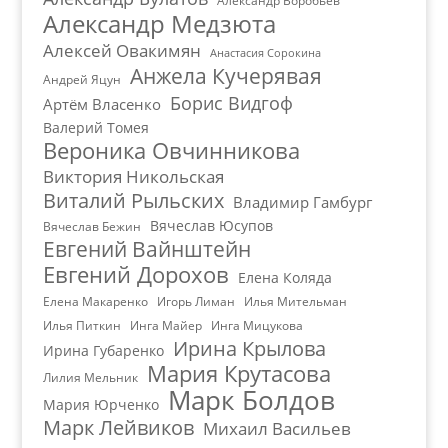
Александр Воробьёв
Александр Медзюта
Алексей Овакимян
Анастасия Сорокина
Анжела Кучерявая
Андрей Яцун
Борис Видгоф
Артём Власенко
Валерий Томея
Вероника Овчинникова
Виктория Никольская
Виталий Рыльских
Владимир Гамбург
Вячеслав Юсупов
Вячеслав Бежин
Евгений Вайнштейн
Евгений Дорохов
Елена Коляда
Елена Макаренко
Игорь Лиман
Илья Мительман
Илья Питкин
Инга Майер
Инга Мицукова
Ирина Крылова
Ирина Губаренко
Мария Крутасова
Лилия Мельник
Марк Болдов
Мария Юрченко
Марк Лейвиков
Михаил Васильев