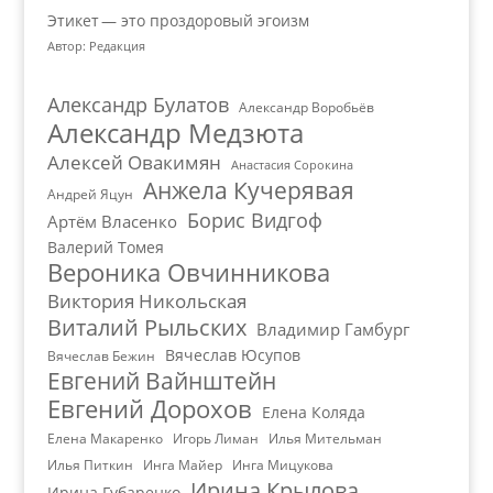
Этикет — это проздоровый эгоизм
Автор: Редакция
Александр Булатов
Александр Воробьёв
Александр Медзюта
Алексей Овакимян
Анастасия Сорокина
Анжела Кучерявая
Андрей Яцун
Борис Видгоф
Артём Власенко
Валерий Томея
Вероника Овчинникова
Виктория Никольская
Виталий Рыльских
Владимир Гамбург
Вячеслав Юсупов
Вячеслав Бежин
Евгений Вайнштейн
Евгений Дорохов
Елена Коляда
Елена Макаренко
Игорь Лиман
Илья Мительман
Илья Питкин
Инга Майер
Инга Мицукова
Ирина Крылова
Ирина Губаренко