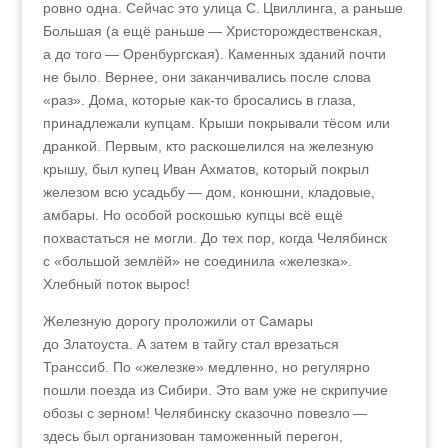
ровно одна. Сейчас это улица С. Цвиллинга, а раньше
Большая (а ещё раньше — Христорождественская,
а до того — Оренбургская). Каменных зданий почти
не было. Вернее, они заканчивались после слова
«раз». Дома, которые как-то бросались в глаза,
принадлежали купцам. Крыши покрывали тёсом или
дранкой. Первым, кто раскошелился на железную
крышу, был купец Иван Ахматов, который покрыл
железом всю усадьбу — дом, конюшни, кладовые,
амбары. Но особой роскошью купцы всё ещё
похвастаться не могли. До тех пор, когда Челябинск
с «большой землёй» не соединила «железка».
Хлебный поток вырос!
Железную дорогу проложили от Самары
до Златоуста. А затем в тайгу стал врезаться
Транссиб. По «железке» медленно, но регулярно
пошли поезда из Сибири. Это вам уже не скрипучие
обозы с зерном! Челябинску сказочно повезло —
здесь был организован таможенный перегон,