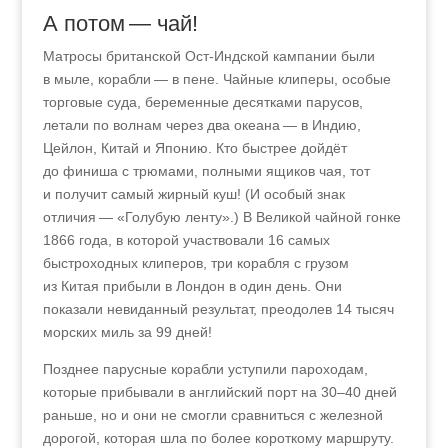
А потом — чай!
Матросы британской Ост-Индской кампании были
в мыле, корабли — в пене. Чайные клиперы, особые
торговые суда, беременные десятками парусов,
летали по волнам через два океана — в Индию,
Цейлон, Китай и Японию. Кто быстрее дойдёт
до финиша с трюмами, полными ящиков чая, тот
и получит самый жирный куш! (И особый знак
отличия — «Голубую ленту».) В Великой чайной гонке
1866 года, в которой участвовали 16 самых
быстроходных клиперов, три корабля с грузом
из Китая прибыли в Лондон в один день. Они
показали невиданный результат, преодолев 14 тысяч
морских миль за 99 дней!
Позднее парусные корабли уступили пароходам,
которые прибывали в английский порт на 30–40 дней
раньше, но и они не смогли сравниться с железной
дорогой, которая шла по более короткому маршруту.