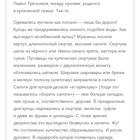
Павел Третьяков, между прочим, родился
в купеческой семье. Так-то…
Одевались купчихи как попало — лишь бы дорого!
Купцы же придерживались некоего подобия моды. Как
выглядел челябинский купец? Мужчины носили
картуз, длиннополый сюртук, высокие сапоги. Сюртуки
шили из чёрного или тёмно-синего крепа, кастора или
сукна. Пуговицы на купеческих сюртуках были
маленькие, размером с двухкопеечную монету,
обтягивались шёлком. Широкие шаровары или брюки
в мелкую полоску (клеточку) заправляли в сапоги.
Сапоги для купцов делали «в гармошку» (тогда это
называлось «борить сапоги») — чем больше складок,
тем лучше и, соответственно, дороже. В праздничные
дни купцы наряжались в сюртуки, жилетки, туфли
и даже во фраки и цилиндры. С точки зрения
дворянства это выглядело безвкусно и нелепо. Фу!
Но постепенно купечество образовывалось. И росло
духовно. В гардеробе купцов появилась одежда,