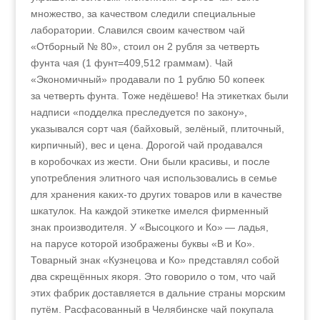
множество, за качеством следили специальные
лаборатории. Славился своим качеством чай
«Отборный № 80», стоил он 2 рубля за четверть
фунта чая (1 фунт=409,512 граммам). Чай
«Экономичный» продавали по 1 рублю 50 копеек
за четверть фунта. Тоже недёшево! На этикетках были
надписи «подделка преследуется по закону»,
указывался сорт чая (байховый, зелёный, плиточный,
кирпичный), вес и цена. Дорогой чай продавался
в коробочках из жести. Они были красивы, и после
употребления элитного чая использовались в семье
для хранения каких-то других товаров или в качестве
шкатулок. На каждой этикетке имелся фирменный
знак производителя. У «Высоцкого и Ко» — ладья,
на парусе которой изображены буквы «В и Ко».
Товарный знак «Кузнецова и Ко» представлял собой
два скрещённых якоря. Это говорило о том, что чай
этих фабрик доставляется в дальние страны морским
путём. Расфасованный в Челябинске чай покупала