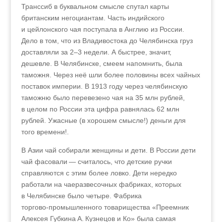
Транссиб в буквальном смысле спутал карты
британским негоциантам. Часть индийского
и цейлонского чая поступала в Англию из России.
Дело в том, что из Владивостока до Челябинска груз
доставляли за 2–3 недели. А быстрее, значит,
дешевле. В Челябинске, смеем напомнить, была
таможня. Через неё шли более половины всех чайных
поставок империи. В 1913 году через челябинскую
таможню было перевезено чая на 35 млн рублей,
в целом по России эта цифра равнялась 62 млн
рублей. Ужасные (в хорошем смысле!) деньги для
того времени!.
В Азии чай собирали женщины и дети. В России дети
чай фасовали
—
считалось, что детские ручки
справляются с этим более ловко. Дети нередко
работали на чаеразвесочных фабриках, которых
в Челябинске было четыре. Фабрика
торгово‑промышленного товарищества «Преемник
Алексея Губкина А. Кузнецов и Ко» была самая