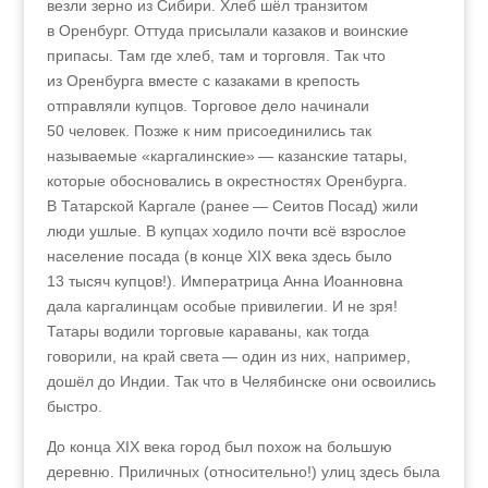
везли зерно из Сибири. Хлеб шёл транзитом
в Оренбург. Оттуда присылали казаков и воинские
припасы. Там где хлеб, там и торговля. Так что
из Оренбурга вместе с казаками в крепость
отправляли купцов. Торговое дело начинали
50 человек. Позже к ним присоединились так
называемые «каргалинские» — казанские татары,
которые обосновались в окрестностях Оренбурга.
В Татарской Каргале (ранее — Сеитов Посад) жили
люди ушлые. В купцах ходило почти всё взрослое
население посада (в конце XIX века здесь было
13 тысяч купцов!). Императрица Анна Иоанновна
дала каргалинцам особые привилегии. И не зря!
Татары водили торговые караваны, как тогда
говорили, на край света — один из них, например,
дошёл до Индии. Так что в Челябинске они освоились
быстро.
До конца XIX века город был похож на большую
деревню. Приличных (относительно!) улиц здесь была