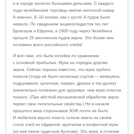
и в городе запахло большими деньгами. С каждого
пуда челябинские торговцы имели неплохой навар.
А именно, 8–10 копеек, как с куста! А пудов было
немало. По сведениям энциклопедистов тех лет
Брокгауза и Ефрона, в 1900 году через Челябинск
прошло 25 миллионов пудов зерна. Это более чем
половина всего российского хлеба!
И всё-таки, это были копейки по сравнению
с основной прибылью. Мука на порядок дороже
зерна. Сейчас хорошо известно, что мука грубого
помола (тогда её было несколько сортов
—
межеумок,
подрукавная, куличная, первач, дранка и так далее)
значительно полезнее для здоровья, чем мука помола
тонкого. (При жёсткой механической обработке зерно
теряет свои питательные свойства.) Но в начале
прошлого века сторонников ЗОЖ почти не было.
И любители вкусно поесть хотели иметь на своём
столе хлеб из обдирной, крупчатки и конфетной муки
(из неё пекли чудесные булочки). Это мука, в отличие