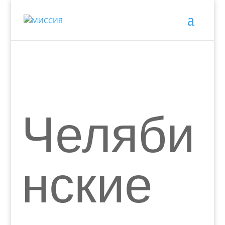
Челяби
нские