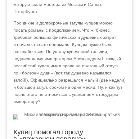
которую шили мастера из Москвы и Санктъ-
Петербурга.
Про дикие и долгосрочные загулы купцов можно
писать романы с продолжением. Что ж, бизнес
требовал больших физических и душевных затрат,
и начальство это понимало. Купцам нужно было
расслабляться. По уставу купеческой гильдии,
подписанному императором Александром I, каждый
российский купец имел право на ежегодный отпуск
по «болезни души» (вот так душевно назывался
запой!). Официально разрешался малый (две недели)
и большой загул, сроком на один месяц. Ну, и как тут
после этого не относиться с уважением к государю
императору?
Купец помогал городу
в «пожарном порядке»