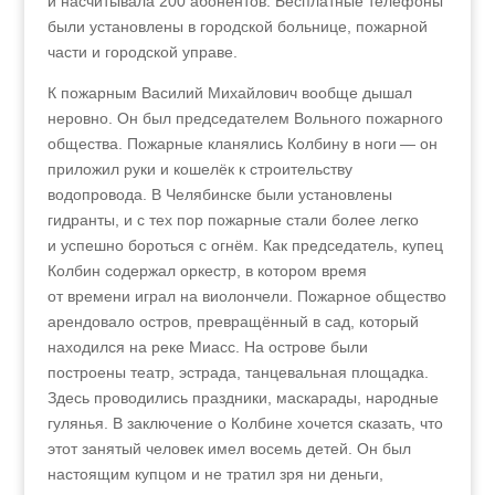
и насчитывала 200 абонентов. Бесплатные телефоны
были установлены в городской больнице, пожарной
части и городской управе.
К пожарным Василий Михайлович вообще дышал
неровно. Он был председателем Вольного пожарного
общества. Пожарные кланялись Колбину в ноги
—
он
приложил руки и кошелёк к строительству
водопровода. В Челябинске были установлены
гидранты, и с тех пор пожарные стали более легко
и успешно бороться с огнём. Как председатель, купец
Колбин содержал оркестр, в котором время
от времени играл на виолончели. Пожарное общество
арендовало остров, превращённый в сад, который
находился на реке Миасс. На острове были
построены театр, эстрада, танцевальная площадка.
Здесь проводились праздники, маскарады, народные
гулянья. В заключение о Колбине хочется сказать, что
этот занятый человек имел восемь детей. Он был
настоящим купцом и не тратил зря ни деньги,