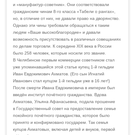
и «мануфактур-советник». Они соответствовали
гражданским чинам 8‑го класса «Табели о рангах»,
но, в отличие от них, не давали право на дворянство.
Однако эти чины требовали обращаться к таким
людям «Ваше высокоблагородие» и давали
возможность присутствовать в различных совещаниях
по делам торговли. К середине XIX века в России
было 258 человек, которые носили это звание.
В Челябинске первым коммерции советником стал
уже упоминавшийся этой статье купец 1‑й гильдии
Иван Евдокимович Ахматов. (Его сын Игнатий
Иванович стал купцом 1‑й гильдии уже в 16 лет!)
После смерти Ивана Евдокимовича в империи был
введён институт почётного гражданства. Вдова
Ахматова, Ульяна Афанасьевна, подала прошение
в Государственный совет на предоставление семье
покойного почётного гражданства, которое было
принято и конфирмовано государем. Так семья
купцов Ахматовых, включая детей и внуков, первой