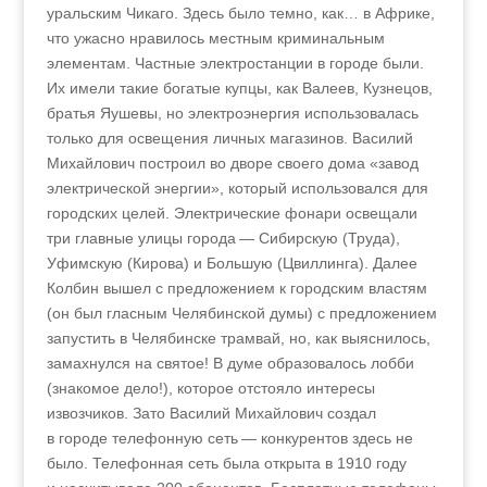
уральским Чикаго. Здесь было темно, как… в Африке,
что ужасно нравилось местным криминальным
элементам. Частные электростанции в городе были.
Их имели такие богатые купцы, как Валеев, Кузнецов,
братья Яушевы, но электроэнергия использовалась
только для освещения личных магазинов. Василий
Михайлович построил во дворе своего дома «завод
электрической энергии», который использовался для
городских целей. Электрические фонари освещали
три главные улицы города — Сибирскую (Труда),
Уфимскую (Кирова) и Большую (Цвиллинга). Далее
Колбин вышел с предложением к городским властям
(он был гласным Челябинской думы) с предложением
запустить в Челябинске трамвай, но, как выяснилось,
замахнулся на святое! В думе образовалось лобби
(знакомое дело!), которое отстояло интересы
извозчиков. Зато Василий Михайлович создал
в городе телефонную сеть — конкурентов здесь не
было. Телефонная сеть была открыта в 1910 году