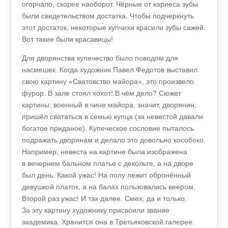
огорчало, скорее наоборот. Чёрные от кариеса зубы
были свидетельством достатка. Чтобы подчеркнуть
этот достаток, некоторые купчихи красили зубы сажей.
Вот такие были красавицы!
Для дворянства купечество было поводом для
насмешек. Когда художник Павел Федотов выставил
свою картину «Сватовство майора», это произвело
фурор. В зале стоял хохот! В чём дело? Сюжет
картины: военный в чине майора, значит, дворянин,
пришёл свататься в семью купца (за невестой давали
богатое приданое). Купеческое сословие пыталось
подражать дворянам и делало это довольно кособоко.
Например, невеста на картине была изображена
в вечернем бальном платье с декольте, а на дворе
был день. Какой ужас! На полу лежит обронённый
девушкой платок, а на балах пользовались веером.
Второй раз ужас! И так далее. Смех, да и только.
За эту картину художнику присвоили звание
академика. Хранится она в Третьяковской галерее.