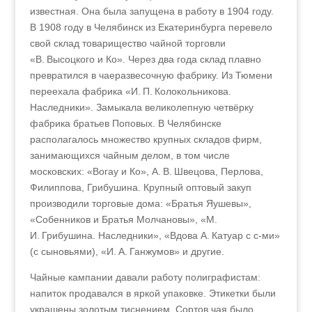
известная. Она была запущена в работу в 1904 году.
В 1908 году в Челябинск из Екатеринбурга перевело
свой склад товарищество чайной торговли
«В. Высоцкого и Ко». Через два года склад плавно
превратился в чаеразвесочную фабрику. Из Тюмени
переехала фабрика «И. П. Колокольникова.
Наследники». Замыкала великолепную четвёрку
фабрика братьев Поповых. В Челябинске
располагалось множество крупных складов фирм,
занимающихся чайным делом, в том числе
московских: «Вогау и Ко», А. В. Швецова, Перлова,
Филиппова, Грибушина. Крупный оптовый закуп
производили торговые дома: «Братья Яушевы»,
«Собенников и Братья Молчановы», «М.
И. Грибушина. Наследники», «Вдова А. Катуар с с-ми»
(с сыновьями), «И. А. Ганжумов» и другие.
Чайные кампании давали работу полиграфистам:
напиток продавался в яркой упаковке. Этикетки были
украшены золотым тиснением. Сортов чая было