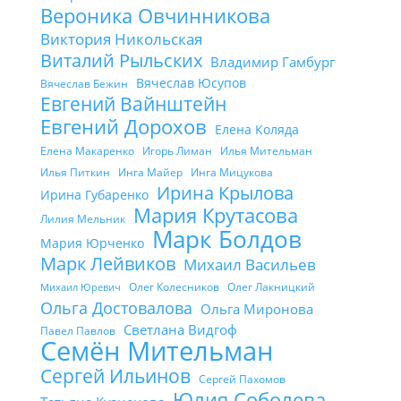
Вероника Овчинникова
Виктория Никольская
Виталий Рыльских
Владимир Гамбург
Вячеслав Юсупов
Вячеслав Бежин
Евгений Вайнштейн
Евгений Дорохов
Елена Коляда
Елена Макаренко
Игорь Лиман
Илья Мительман
Илья Питкин
Инга Майер
Инга Мицукова
Ирина Крылова
Ирина Губаренко
Мария Крутасова
Лилия Мельник
Марк Болдов
Мария Юрченко
Марк Лейвиков
Михаил Васильев
Олег Колесников
Олег Лакницкий
Михаил Юревич
Ольга Достовалова
Ольга Миронова
Светлана Видгоф
Павел Павлов
Семён Мительман
Сергей Ильинов
Сергей Пахомов
Юлия Соболева