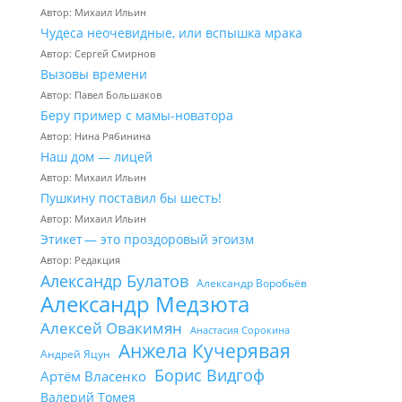
Автор: Михаил Ильин
Чудеса неочевидные, или вспышка мрака
Автор: Сергей Смирнов
Вызовы времени
Автор: Павел Большаков
Беру пример с мамы-новатора
Автор: Нина Рябинина
Наш дом — лицей
Автор: Михаил Ильин
Пушкину поставил бы шесть!
Автор: Михаил Ильин
Этикет — это проздоровый эгоизм
Автор: Редакция
Александр Булатов
Александр Воробьёв
Александр Медзюта
Алексей Овакимян
Анастасия Сорокина
Анжела Кучерявая
Андрей Яцун
Борис Видгоф
Артём Власенко
Валерий Томея