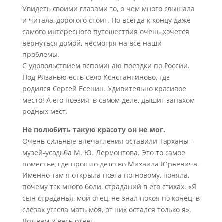
Увидеть своими глазами то, о чем много слышала
и читала, дорогого стоит. Но всегда к концу даже
самого интересного путешествия очень хочется
вернуться домой, несмотря на все наши
проблемы.
С удовольствием вспоминаю поездки по России.
Под Рязанью есть село Константиново, где
родился Сергей Есенин. Удивительно красивое
место! А его поэзия, в самом деле, дышит запахом
родных мест.
Не полюбить такую красоту он не мог.
Очень сильные впечатления оставили Тарханы –
музей-усадьба М. Ю. Лермонтова. Это то самое
поместье, где прошло детство Михаила Юрьевича.
Именно там я открыла поэта по-новому, поняла,
почему так много боли, страданий в его стихах. «Я
сын страданья, мой отец, не знал покоя по конец, в
слезах угасла мать моя, от них остался только я».
Вот вам и весь ответ.