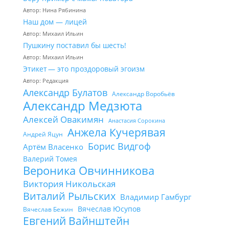
Автор: Нина Рябинина
Наш дом — лицей
Автор: Михаил Ильин
Пушкину поставил бы шесть!
Автор: Михаил Ильин
Этикет — это проздоровый эгоизм
Автор: Редакция
Александр Булатов
Александр Воробьёв
Александр Медзюта
Алексей Овакимян
Анастасия Сорокина
Анжела Кучерявая
Андрей Яцун
Борис Видгоф
Артём Власенко
Валерий Томея
Вероника Овчинникова
Виктория Никольская
Виталий Рыльских
Владимир Гамбург
Вячеслав Юсупов
Вячеслав Бежин
Евгений Вайнштейн