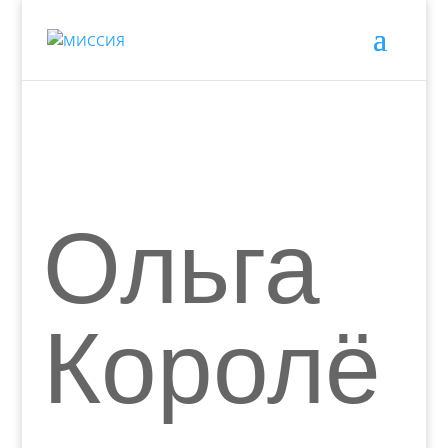
Ольга
Королё