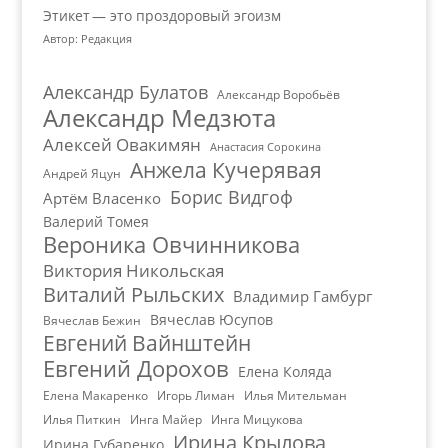
Этикет — это проздоровый эгоизм
Автор: Редакция
Александр Булатов
Александр Воробьёв
Александр Медзюта
Алексей Овакимян
Анастасия Сорокина
Анжела Кучерявая
Андрей Яцун
Борис Видгоф
Артём Власенко
Валерий Томея
Вероника Овчинникова
Виктория Никольская
Виталий Рыльских
Владимир Гамбург
Вячеслав Юсупов
Вячеслав Бежин
Евгений Вайнштейн
Евгений Дорохов
Елена Коляда
Елена Макаренко
Игорь Лиман
Илья Мительман
Илья Питкин
Инга Майер
Инга Мицукова
Ирина Крылова
Ирина Губаренко