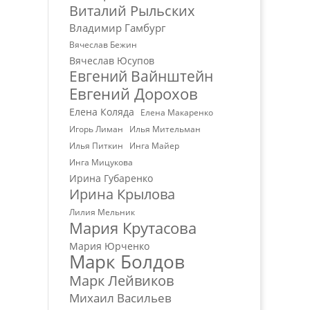
Виталий Рыльских
Владимир Гамбург
Вячеслав Бежин
Вячеслав Юсупов
Евгений Вайнштейн
Евгений Дорохов
Елена Коляда
Елена Макаренко
Игорь Лиман
Илья Мительман
Илья Питкин
Инга Майер
Инга Мицукова
Ирина Губаренко
Ирина Крылова
Лилия Мельник
Мария Крутасова
Мария Юрченко
Марк Болдов
Марк Лейвиков
Михаил Васильев