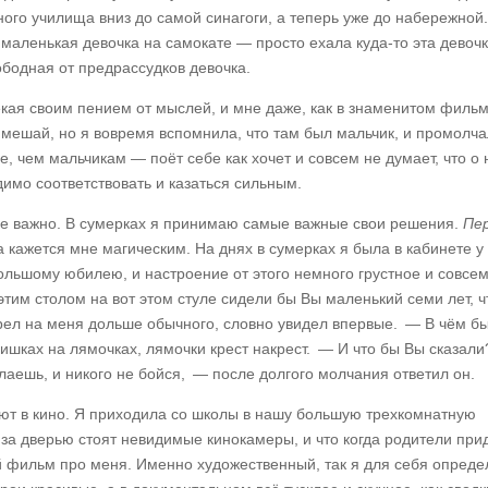
ого училища вниз до самой синагоги, а теперь уже до набережной
маленькая девочка на самокате — просто ехала куда-то эта девочк
ободная от предрассудков девочка.
кая своим пением от мыслей, и мне даже, как в знаменитом фильм
е мешай, но я вовремя вспомнила, что там был мальчик, и промолча
, чем мальчикам — поёт себе как хочет и совсем не думает, что о 
имо соответствовать и казаться сильным.
не важно. В сумерках я принимаю самые важные свои решения.
Пе
а кажется мне магическим. На днях в сумерках я была в кабинете у
большому юбилею, и настроение от этого немного грустное и совсем
 этим столом на вот этом стуле сидели бы Вы маленький семи лет, ч
рел на меня дольше обычного, словно увидел впервые. — В чём б
ишках на лямочках, лямочки крест накрест. — И что бы Вы сказал
елаешь, и никого не бойся, — после долгого молчания ответил он.
ают в кино. Я приходила со школы в нашу большую трехкомнатную
 за дверью стоят невидимые кинокамеры, и что когда родители прид
 фильм про меня. Именно художественный, так я для себя опреде