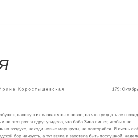
Я
Ирина Коростышевская
179: Октябр
бушек, нахожу в их словах что-то новое, на что тридцать лет назад
 на этот раз: я вдруг увидела, что баба Зина пишет, чтобы я не
шь на воздухе, находи новые маршруты, не повторяйся. Я очень л
одской бор наизусть, а тут взяла и захотела быть послушной, надел