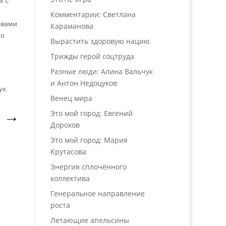
и с
Комментарии: Светлана
овами
Караманова
но
Вырастить здоровую нацию
Трижды герой соцтруда
Разные люди: Алина Вальчук
и Антон Недоцуков
ух.
Венец мира
Это мой город: Евгений
→
Дорохов
Это мой город: Мария
Крутасова
Энергия сплочённого
коллектива
Генеральное направление
роста
Летающие апельсины