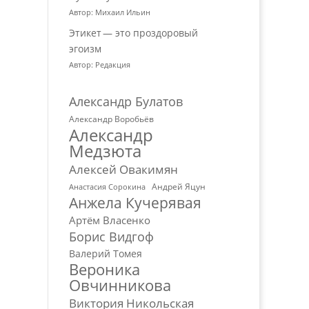
Автор: Михаил Ильин
Этикет — это проздоровый
эгоизм
Автор: Редакция
Александр Булатов
Александр Воробьёв
Александр
Медзюта
Алексей Овакимян
Андрей Яцун
Анастасия Сорокина
Анжела Кучерявая
Артём Власенко
Борис Видгоф
Валерий Томея
Вероника
Овчинникова
Виктория Никольская