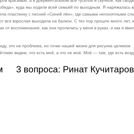
рои красивые, а в документальном всё тусклое и скучное, как сводк
беда», куда мы ходили всей семьёй по выходным. Я наряжалась в
ила пластинку с песней «Синий лён», где самыми непонятными сл
от вся взрослая выходила на балкон. С тех пор прошло много лет, 
аю от воспоминания, как они пролились у меня в руках, и как я вмиг
ду, это не проблема, но точки нашей жизни для рисунка целиком
тливо видим, что есть моё, а что не моё. Моё — там, где есть возд
м
3 вопроса: Ринат Кучитаров