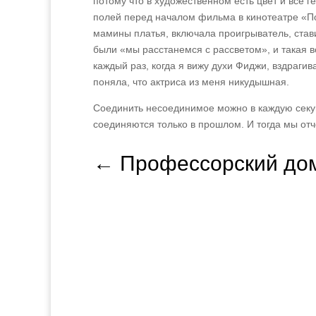
потому что в художественном есть цвет и все ге
полей перед началом фильма в кинотеатре «По
мамины платья, включала проигрыватель, став
были «мы расстанемся с рассветом», и такая в
каждый раз, когда я вижу духи Фиджи, вздрагив
поняла, что актриса из меня никудышная.
Соединить несоединимое можно в каждую секун
соединяются только в прошлом. И тогда мы отчё
←
Профессорский до