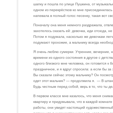
шапку и пошла по улице Пушкина, от музыкальн
одном из перекрёстков ко мне присоединилась 
напевала в полный голос песенку, такая вот св
Поначалу она меня немного раздражала, отвле
захотелось сказать ей: девочка, иди отсюда, н
Потом я подумала, насколько же девочкам легче
подумают прохожие, а мальчику всегда необход
Я очень люблю сумерки. Утренние, вечерние, 
времени из одного состояния в другое с детств
одного близкого мне человека, он готовится к 
праздничное, и я вдруг спросила: а если бы за
Вы сказали сейчас этому мальчику? Он посмот
одет этот мальчик? — продолжила я. — В штан
Будь честным перед собой, верь в то, что ты д
В первом классе мне казалось, что меня сним
квартиру и придумывала, что в каждой комнате
работы, они увидят настоящий художественный