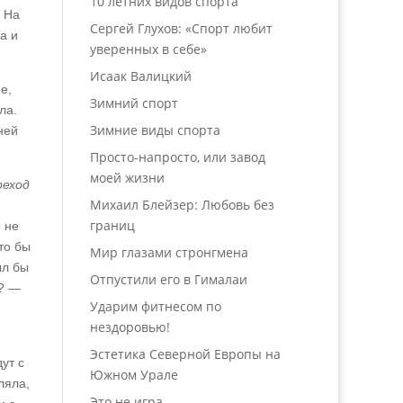
10 летних видов спорта
. На
Сергей Глухов: «Спорт любит
а и
уверенных в себе»
Исаак Валицкий
е,
Зимний спорт
ла.
Зимние виды спорта
ней
Просто-напросто, или завод
моей жизни
реход
Михаил Блейзер: Любовь без
границ
 не
то бы
Мир глазами стронгмена
ыл бы
Отпустили его в Гималаи
и? —
Ударим фитнесом по
нездоровью!
Эстетика Северной Европы на
ут с
Южном Урале
ляла,
Это не игра