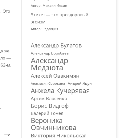
Автор: Михаил Ильин
. Это
Этикет — это проздоровый
эгоизм
Автор: Редакция
Александр Булатов
да же
Александр Воробьёв
Александр
ало —
Медзюта
962‑м,
Алексей Овакимян
Андрей Яцун
»…
Анастасия Сорокина
Анжела Кучерявая
Артём Власенко
Борис Видгоф
у
Валерий Томея
Вероника
Овчинникова
→
Виктория Никольская