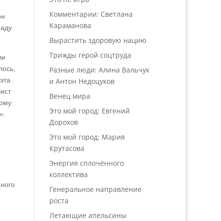
Комментарии: Светлана
он
Караманова
раду
Вырастить здоровую нацию
Трижды герой соцтруда
ли
лось,
Разные люди: Алина Вальчук
эта
и Антон Недоцуков
лист
Венец мира
тому
Это мой город: Евгений
».
Дорохов
Это мой город: Мария
Крутасова
Энергия сплочённого
коллектива
нного
Генеральное направление
роста
Летающие апельсины