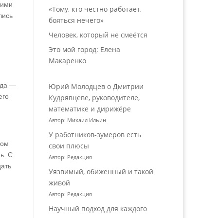
 ими
«Тому, кто честно работает,
лись
бояться нечего»
Человек, который не смеётся
Это мой город: Елена
Макаренко
ьда —
Юрий Молодцев о Дмитрии
его
Кудрявцеве, руководителе,
математике и дирижёре
Автор: Михаил Ильин
У работников‑зумеров есть
том
свои плюсы
ь. С
Автор: Редакция
цать
Уязвимый, обиженный и такой
живой
Автор: Редакция
Научный подход для каждого
.