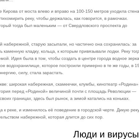
це Кирова от моста влево и вправо на 100-150 метров уходила стена
ихомирить реку, чтобы держалась, как говорится, в рамочках.
оторый тогда был маленьким — от Свердловского проспекта до
ой набережной, старую засыпали, но частично она сохранилась: за
 каменную кладку, кольца, к которым привязывали лодки. Реку тог
мой. Идея была в том, чтобы создать в центре города водное зерк
 водохранилище, которое построили примерно в те же годы, в 1
нергию, силу, стала зарастать.
скве: широкая набережная, скамеечки, клумбы, кинотеатр «Родина
ория перед «Родиной» величиной почти с площадь Революции —
своих границах, здесь был рынок, а зимой катались на коньках.
 к реке, и изменилось её поведение в городской черте. Дикую рек
тельством набережной, которая длится до сих пор.
Люди и вирусы