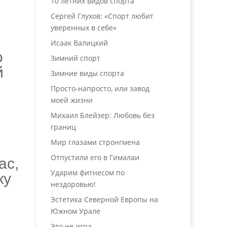
10 летних видов спорта
Сергей Глухов: «Спорт любит
уверенных в себе»
Исаак Валицкий
о
Зимний спорт
й
Зимние виды спорта
Просто-напросто, или завод
моей жизни
Михаил Блейзер: Любовь без
границ
Мир глазами стронгмена
Отпустили его в Гималаи
ас,
Ударим фитнесом по
ку
нездоровью!
Эстетика Северной Европы на
Южном Урале
Это не игра