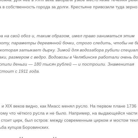
в собственность города за долги. Крестьяне привозили туда зерно
ра на свой обоз и, таким образом, имел право заниматься этим
оту, параметры деревянной бочки, строго следить, чтобы не 
, которая затыкает дырку. Зимой для водозабора рубили специа
аки, размером с ведро. Водовозы в Челябинске работали очень до
акопили деньги — 180 тысяч рублей — и построили. Знаменитая
стоит с 1911 года.
I и XIX веков видно, как Миасс менял русло. На первом плане 1736
тому что чёткого русла и не было. Например, на выдающейся части
с стоит цирк, был остров: между современным цирком и мостом тек
ьба купцов Боровинских.