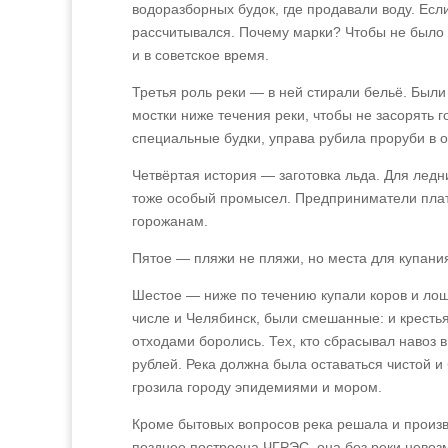
водоразборных будок, где продавали воду. Есл
рассчитывался. Почему марки? Чтобы не было 
и в советское время.
Третья роль реки — в ней стирали бельё. Бы
мостки ниже течения реки, чтобы не засорять 
специальные будки, управа рубила проруби в 
Четвёртая история — заготовка льда. Для ледн
тоже особый промысел. Предприниматели плати
горожанам.
Пятое — пляжи не пляжи, но места для купани
Шестое — ниже по течению купали коров и лош
числе и Челябинск, были смешанные: и крестья
отходами боролись. Тех, кто сбрасывал навоз 
рублей. Река должна была оставаться чистой и
грозила городу эпидемиями и мором.
Кроме бытовых вопросов река решала и произв
позднее построена ЧГРЭС, она без реки невозм