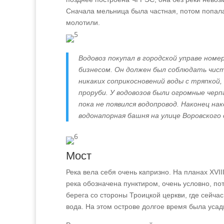
Сначала мельница была частная, потом попала 
молотили.
Водовоз покупал в городской управе номе
бизнесом. Он должен был соблюдать чист
никаких соприкосновений воды с тряпкой
проруби. У водовозов были огромные черп
пока не появился водопровод. Наконец н
водонапорная башня на улице Воровского 
Мост
Река вела себя очень капризно. На планах XVII
река обозначена пунктиром, очень условно, по
берега со стороны Троицкой церкви, где сейча
вода. На этом острове долгое время была усад