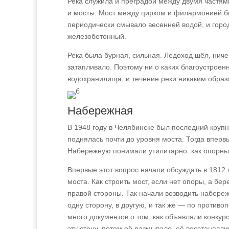
Река служила и преградой между двумя частя
и мосты. Мост между цирком и филармонией был
периодически смывало весенней водой, и горо
железобетонный.
Река была бурная, сильная. Ледоход шёл, нич
затапливало. Поэтому ни о каких благоустрое
водохранилища, и течение реки никаким образ
Набережная
В 1948 году в Челябинске был последний крупн
поднялась почти до уровня моста. Тогда впервы
Набережную понимали утилитарно: как опорные
Впервые этот вопрос начали обсуждать в 1812 
моста. Как строить мост, если нет опоры, а бе
правой стороны. Так начали возводить набереж
одну сторону, в другую, и так же — по противо
много документов о том, как объявляли конкурс
эту стену, потом её размывало, её восстанавл