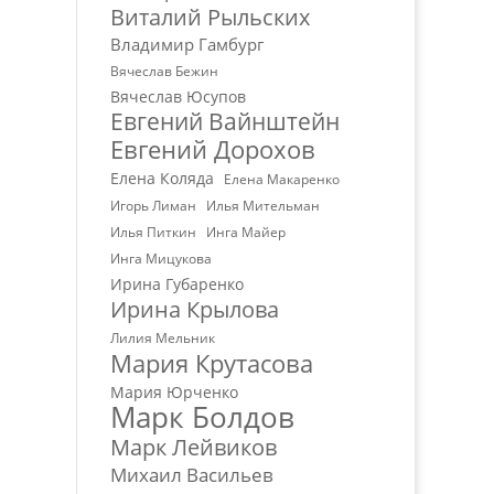
Виталий Рыльских
Владимир Гамбург
Вячеслав Бежин
Вячеслав Юсупов
Евгений Вайнштейн
Евгений Дорохов
Елена Коляда
Елена Макаренко
Игорь Лиман
Илья Мительман
Илья Питкин
Инга Майер
Инга Мицукова
Ирина Губаренко
Ирина Крылова
Лилия Мельник
Мария Крутасова
Мария Юрченко
Марк Болдов
Марк Лейвиков
Михаил Васильев