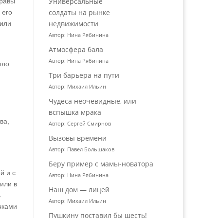
Универсальные
правы
солдаты на рынке
 его
недвижимости
оили
Автор: Нина Рябинина
Атмосфера бала
Автор: Нина Рябинина
ыло
Три барьера на пути
Автор: Михаил Ильин
Чудеса неочевидные, или
вспышка мрака
ва,
Автор: Сергей Смирнов
Вызовы времени
Автор: Павел Большаков
Беру пример с мамы-новатора
й и с
Автор: Нина Рябинина
или в
Наш дом — лицей
ь
Автор: Михаил Ильин
чками
Пушкину поставил бы шесть!