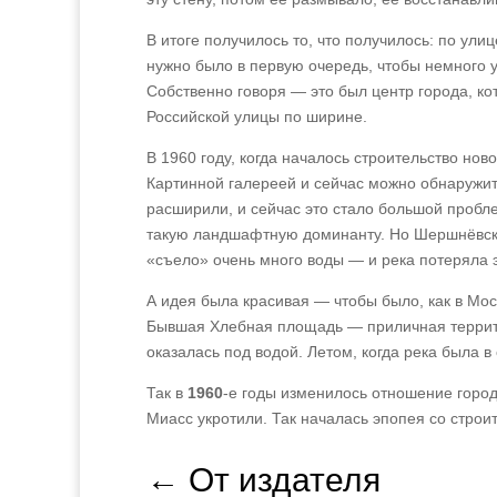
В итоге получилось то, что получилось: по ули
нужно было в первую очередь, чтобы немного ут
Собственно говоря — это был центр города, к
Российской улицы по ширине.
В 1960 году, когда началось строительство нов
Картинной галереей и сейчас можно обнаружить
расширили, и сейчас это стало большой пробле
такую ландшафтную доминанту. Но Шершнёвское
«съело» очень много воды — и река потеряла э
А идея была красивая — чтобы было, как в Мо
Бывшая Хлебная площадь — приличная террит
оказалась под водой. Летом, когда река была в 
Так в
1960
‑е годы изменилось отношение города
Миасс укротили. Так началась эпопея со строи
←
От издателя