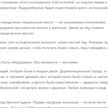
и горожанин хотел пользоваться этой колонкой, он покупал марки и
коррупции. Водоразборные будки существовали долго, использова
ли определены специальные места — так называемые платьемойки,
городское пространство мылом и щёлочью. Зимой на лёд ставили
определённых местах.
иков, этих холодильников прошлого, нужен чистый лёд. Ломщики л
ли управе деньги, чтобы получить право ломать лёд и продавать 
я были оборудованы. Без излишеств — мостками.
адей, которые были в каждом дворе. Дореволюционные города, в 
не, и горожане держали скот, который нужно было помыть и напоит
в реку, штрафовали, и деньги были существенные — двадцать-трид
 безопасной, это вопрос жизни и здоровья. Любая инфекция в воде
одственные задачи. Первая городская мельница — на этом месте
ожна. Для неё в XVIII веке выбрали узкое место ниже течения реки