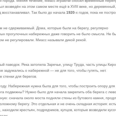
ми города. Меняя течение, Миасс играючи сносил временные пере
 возведён на этом самом месте ещё в XVIII веке, но деревянный,
д восстанавливал. Так было до начала
1920
‑х годов, пока не постр
ем не сдерживаемый. Дома, которые были на берегу, регулярно
нных прогулочных набережных даже говорить не было смысла. Не б
ом не регулировали. Миасс называли дикой рекой.
ый паводок. Река затопила Заречье, улицу Труда, часть улицы Киро
е задумались о набережной — не для того, чтобы гулять, нет.
 стенки для берегов.
году. Набережная нужна была для того, чтобы построить опору для
рега подвижны? Нужно было для начала закрепить оба берега с лево
ную: сначала около моста подняли стены из бутового камня, продл
положному берегу. Это отдельная и не очень складная история: ест
, находили крестьян, подрядчиков, купцов, которые возводили кусо
ивали…