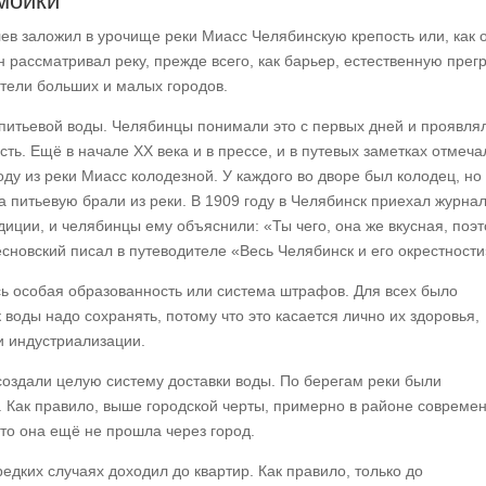
мойки
ев заложил в урочище реки Миасс Челябинскую крепость или, как 
 рассматривал реку, прежде всего, как барьер, естественную прег
ватели больших и малых городов.
питьевой воды. Челябинцы понимали это с первых дней и проявля
ть. Ещё в начале XX века и в прессе, и в путевых заметках отмеча
ду из реки Миасс колодезной. У каждого во дворе был колодец, но 
а питьевую брали из реки. В 1909 году в Челябинск приехал журна
диции, и челябинцы ему объяснили: «Ты чего, она же вкусная, поэ
есновский писал в путеводителе «Весь Челябинск и его окрестности
ась особая образованность или система штрафов. Для всех было
воды надо сохранять, потому что это касается лично их здоровья,
и индустриализации.
оздали целую систему доставки воды. По берегам реки были
. Как правило, выше городской черты, примерно в районе совреме
что она ещё не прошла через город.
редких случаях доходил до квартир. Как правило, только до