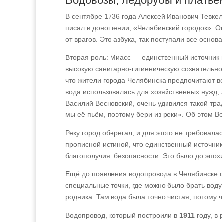
Водовозы, ледорубы и платье
В сентябре 1736 года Алексей Иванович Тевкел
писал в доношении, «Челябинский городок». Он
от врагов. Это азбука, так поступали все осно
Вторая роль: Миасс — единственный источник 
высокую санитарно-гигиеническую сознательнос
что жители города Челябинска предпочитают во
вода использовалась для хозяйственных нужд, 
Василий Весновский, очень удивился такой тра
мы её пьём, поэтому бери из реки». Об этом В
Реку город оберегал, и для этого не требовал
прописной истиной, что единственный источник 
благополучия, безопасности. Это было до эпох
Ещё до появления водопровода в Челябинске с
специальные точки, где можно было брать воду
родника. Там вода была точно чистая, потому 
Водопровод, который построили в
1911
году, в 