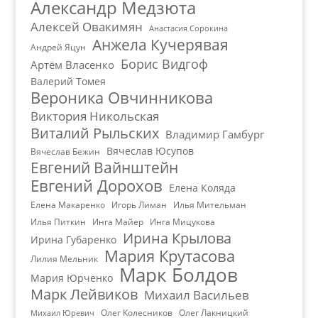
Александр Медзюта
Алексей Овакимян
Анастасия Сорокина
Анжела Кучерявая
Андрей Яцун
Борис Видгоф
Артём Власенко
Валерий Томея
Вероника Овчинникова
Виктория Никольская
Виталий Рыльских
Владимир Гамбург
Вячеслав Юсупов
Вячеслав Бежин
Евгений Вайнштейн
Евгений Дорохов
Елена Коляда
Елена Макаренко
Игорь Лиман
Илья Мительман
Илья Питкин
Инга Майер
Инга Мицукова
Ирина Крылова
Ирина Губаренко
Мария Крутасова
Лилия Мельник
Марк Болдов
Мария Юрченко
Марк Лейвиков
Михаил Васильев
Олег Колесников
Олег Лакницкий
Михаил Юревич