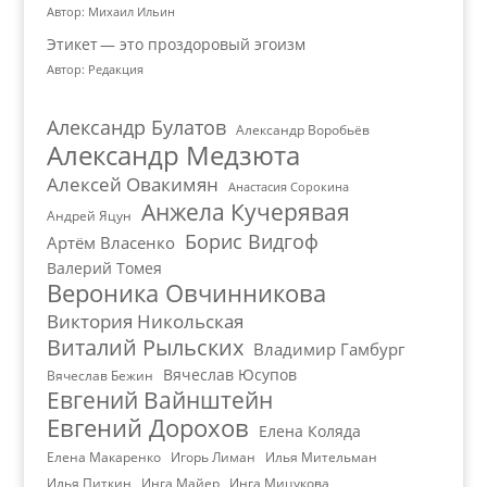
Автор: Михаил Ильин
Этикет — это проздоровый эгоизм
Автор: Редакция
Александр Булатов
Александр Воробьёв
Александр Медзюта
Алексей Овакимян
Анастасия Сорокина
Анжела Кучерявая
Андрей Яцун
Борис Видгоф
Артём Власенко
Валерий Томея
Вероника Овчинникова
Виктория Никольская
Виталий Рыльских
Владимир Гамбург
Вячеслав Юсупов
Вячеслав Бежин
Евгений Вайнштейн
Евгений Дорохов
Елена Коляда
Елена Макаренко
Игорь Лиман
Илья Мительман
Илья Питкин
Инга Майер
Инга Мицукова