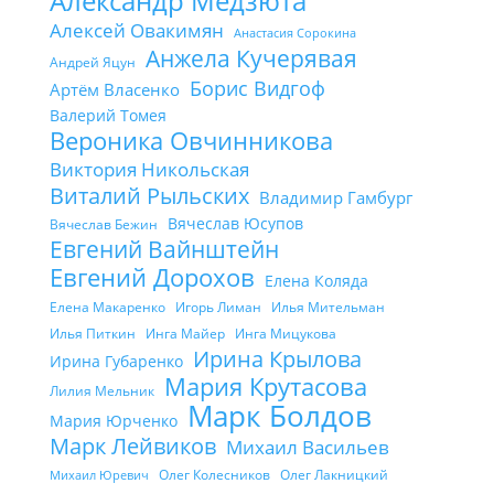
Александр Медзюта
Алексей Овакимян
Анастасия Сорокина
Анжела Кучерявая
Андрей Яцун
Борис Видгоф
Артём Власенко
Валерий Томея
Вероника Овчинникова
Виктория Никольская
Виталий Рыльских
Владимир Гамбург
Вячеслав Юсупов
Вячеслав Бежин
Евгений Вайнштейн
Евгений Дорохов
Елена Коляда
Елена Макаренко
Игорь Лиман
Илья Мительман
Илья Питкин
Инга Майер
Инга Мицукова
Ирина Крылова
Ирина Губаренко
Мария Крутасова
Лилия Мельник
Марк Болдов
Мария Юрченко
Марк Лейвиков
Михаил Васильев
Олег Колесников
Олег Лакницкий
Михаил Юревич