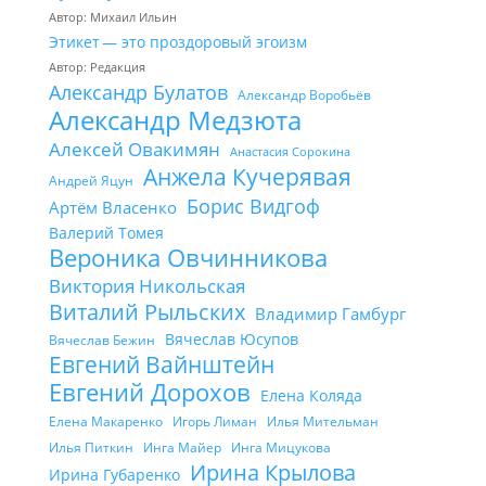
Автор: Михаил Ильин
Этикет — это проздоровый эгоизм
Автор: Редакция
Александр Булатов
Александр Воробьёв
Александр Медзюта
Алексей Овакимян
Анастасия Сорокина
Анжела Кучерявая
Андрей Яцун
Борис Видгоф
Артём Власенко
Валерий Томея
Вероника Овчинникова
Виктория Никольская
Виталий Рыльских
Владимир Гамбург
Вячеслав Юсупов
Вячеслав Бежин
Евгений Вайнштейн
Евгений Дорохов
Елена Коляда
Елена Макаренко
Игорь Лиман
Илья Мительман
Илья Питкин
Инга Майер
Инга Мицукова
Ирина Крылова
Ирина Губаренко