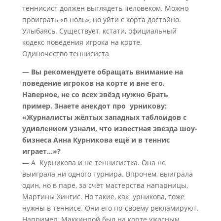
теннисист должен выглядеть человеком. Можно
проиграть «в ноль», но уйти с корта достойно.
Улыбаясь. Существует, кстати, официальный
кодекс поведения игрока на корте.
Одиночество теннисиста
— Вы рекомендуете обращать внимание на
поведение игроков на корте и вне его.
Наверное, не со всех звёзд нужно брать
пример. Знаете анекдот про урникову:
«Журналисты жёлтых западных таблоидов с
удивлением узнали, что известная звезда шоу-
бизнеса Анна Курникова ещё и в теннис
играет…»?
— А Курникова и не теннисистка. Она не
выиграла ни одного турнира. Впрочем, выиграла
один, но в паре, за счёт мастерства напарницы,
Мартины Хингис. Но такие, как урникова, тоже
нужны в теннисе. Они его по-своему рекламируют.
Например, Маккинрой был на корте ужасным