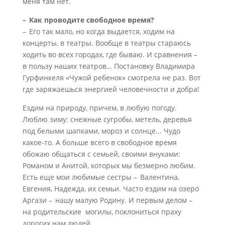
меня там нет.
– Как проводите свободное время?
– Его так мало, но когда выдается, ходим на
концерты, в театры. Вообще в театры стараюсь
ходить во всех городах, где бываю. И сравнения –
в пользу наших театров… Постановку Владимира
Гурфинкеля «Чужой ребенок» смотрела не раз. Вот
где заряжаешься энергией человечности и добра!
Ездим на природу, причем, в любую погоду.
Люблю зиму: снежные сугробы, метель, деревья
под белыми шапками, мороз и солнце... Чудо
какое-то. А больше всего в свободное время
обожаю общаться с семьей, своими внуками:
Романом и Анитой, которых мы безмерно любим.
Есть еще мои любимые сестры – Валентина,
Евгения, Надежда, их семьи. Часто ездим на озеро
Аргази – нашу малую Родину. И первым делом –
на родительские могилы, поклониться праху
дорогих нам людей.