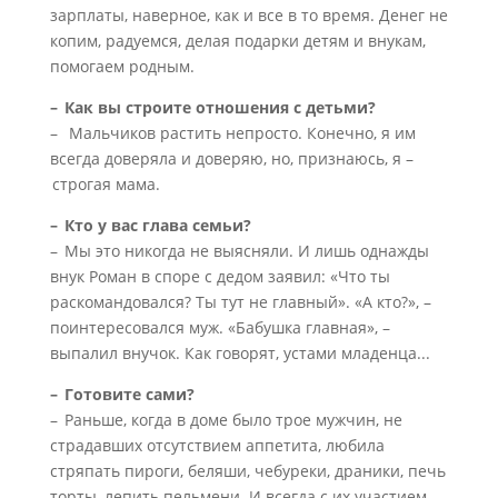
зарплаты, наверное, как и все в то время. Денег не
копим, радуемся, делая подарки детям и внукам,
помогаем родным.
– Как вы строите отношения с детьми?
– Мальчиков растить непросто. Конечно, я им
всегда доверяла и доверяю, но, признаюсь, я –
строгая мама.
– Кто у вас глава семьи?
– Мы это никогда не выясняли. И лишь однажды
внук Роман в споре с дедом заявил: «Что ты
раскомандовался? Ты тут не главный». «А кто?», –
поинтересовался муж. «Бабушка главная», –
выпалил внучок. Как говорят, устами младенца...
– Готовите сами?
– Раньше, когда в доме было трое мужчин, не
страдавших отсутствием аппетита, любила
стряпать пироги, беляши, чебуреки, драники, печь
торты, лепить пельмени. И всегда с их участием.