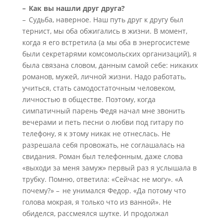
– Как вы нашли друг друга?
– Судьба, наверное. Наш путь друг к другу был
тернист, мы оба обжигались в жизни. В момент,
когда я его встретила (а мы оба в энергосистеме
были секретарями комсомольских организаций), я
была связана словом, данным самой себе: никаких
романов, мужей, личной жизни. Надо работать,
учиться, стать самодостаточным человеком,
личностью в обществе. Поэтому, когда
симпатичный парень Федя начал мне звонить
вечерами и петь песни о любви под гитару по
телефону, я к этому никак не отнеслась. Не
разрешала себя провожать, не соглашалась на
свидания. Роман был телефонным, даже слова
«выходи за меня замуж» первый раз я услышала в
трубку. Помню, ответила: «Сейчас не могу». «А
почему?» – не унимался Федор. «Да потому что
голова мокрая, я только что из ванной». Не
обиделся, рассмеялся шутке. И продолжал