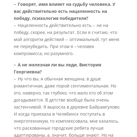
– Говорят, имя влияет на судьбу человека. У
вас действительно есть нацеленность на
победу, психология победителя?
– Нацеленность действительно есть – не на
победу, скорее, на результат. Если я считаю, что
мой алгоритм действий – оптимальный, тут меня
не переубедить. При этом я – человек
компромисса, но разумного.
– А не железная ли вы леди, Виктория
Георгиевна?
– Ну что вы, я обычная женщина, в душе
романтичная, даже порой сентиментальная. Но
это, наверно, так глубоко, что мало кто об этом
догадывается. В детстве вообще была очень
застенчивой. Я выросла в деревне Байрамгулово.
И когда приехала в Челябинск поступать в
энерготехникум, то комплексовала, мне казалось,
что раскованные городские ребята лучше
адаптированы, а, значит, больше знают. Но на