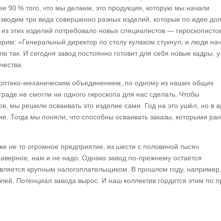
е 90 % того, что мы делаем, это продукция, которую мы начали
изводим три вида совершенно разных изделий, которые по идее до
 из этих изделий потребовало новых специалистов — гироскопистов
ворим: «Генеральный директор по столу кулаком стукнул, и люди на
ле так. И сегодня завод постоянно готовит для себя новые кадры, у
чества.
 оптико-механическим объединением, по одному из наших общих
раде не смогли ни одного гироскопа для нас сделать. Чтобы
в, мы решили осваивать это изделие сами. Год на это ушёл, но в 
е. Тогда мы поняли, что способны осваивать заказы, которыми ран
е не то огромное предприятие, из шести с половиной тысяч
аверное, нам и не надо. Однако завод по-прежнему остаётся
вляется крупным налогоплательщиком. В прошлом году, например
ей. Потенциал завода вырос. И наш коллектив гордится этим по п