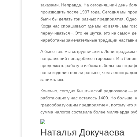
заказами. Неправда. На сегодняшний день боле
производить после 1997 года. Сегодня мы про
были бы делать три разных предприятия. Одно
Когда нас спрашивают, где мы их взяли, мы го
переучиваться». Это не шутка, это на самом де
наработаны замечательные традиции наставни
А было так: мы сотрудничали с Ленинградским
направлений понадобился гироскоп. И в Ленинг
продолжать работу и избежать больших штрафо
наши изделия пошли раньше, чем ленинградски
занимались.
Конечно, сегодня Кыштымский радиозавод — уж
работающих у нас осталось 1400. Но больше, н
градообразующим предприятием, потому что я
сумма налогов составила более миллиарда рубл
Наталья Докучаева