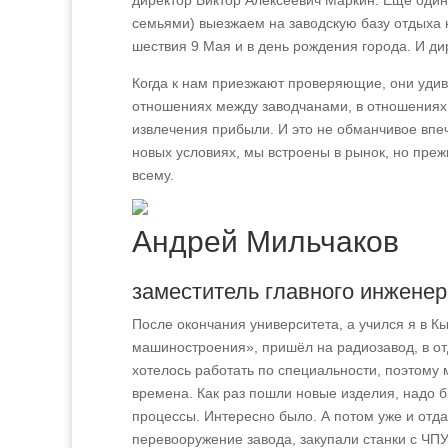
директор Виктор Алексеевич Маркин. Ещё один
семьями) выезжаем на заводскую базу отдыха 
шествия 9 Мая и в день рождения города. И дир
Когда к нам приезжают проверяющие, они удив
отношениях между заводчанами, в отношениях р
извлечения прибыли. И это не обманчивое впеч
новых условиях, мы встроены в рынок, но пре
всему.
Андрей Мильчаков
заместитель главного инженер
После окончания университета, а учился я в
машиностроения», пришёл на радиозавод, в от
хотелось работать по специальности, поэтому
времена. Как раз пошли новые изделия, надо б
процессы. Интересно было. А потом уже и отда
перевооружение завода, закупали станки с ЧП