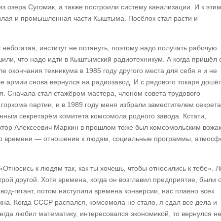
 озера Сугомак, а также построили систему канализации. И к эти
илая и промышленная части Кыштыма. Посёлок стал расти и
 небогатая, институт не потянуть, поэтому надо получать рабочую
шили, что надо идти в Кыштымский радиотехникум. А когда пришёл
сле окончания техникума в 1985 году другого места для себя я и не
е армии снова вернулся на радиозавод. И с рядового токаря дошё
я. Сначала стал стажёром мастера, членом совета трудового
 горкома партии, и в 1989 году меня избрали заместителем секрет
ённым секретарём комитета комсомола родного завода. Кстати,
ктор Алексеевич Маркин в прошлом тоже был комсомольским вожа
ого времени — отношение к людям, социальные программы, атмосф
«Относись к людям так, как ты хочешь, чтобы относились к тебе». 
трой другой. Хотя времена, когда он возглавил предприятие, были 
вод-гигант, потом наступили времена конверсии, нас плавно всех
жна. Когда СССР распался, комсомола не стало, я сдал все дела и
сегда любил математику, интересовался экономикой, то вернулся не