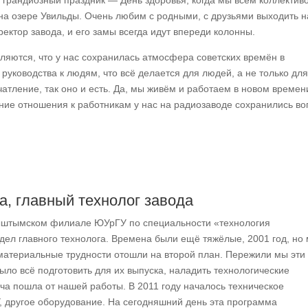
 грандиозный праздник — День здоровья, когда мы всем коллективо
на озере Увильды. Очень любим с родными, с друзьями выходить н
ектор завода, и его замы всегда идут впереди колонны.
ляются, что у нас сохранилась атмосфера советских времён в
уководства к людям, что всё делается для людей, а не только для
атление, так оно и есть. Да, мы живём и работаем в новом времени
жние отношения к работникам у нас на радиозаводе сохранились во
а, главный технолог завода
 Кыштымском филиале ЮУрГУ по специальности «технология
дел главного технолога. Времена были ещё тяжёлые, 2001 год, но
 материальные трудности отошли на второй план. Пережили мы эти
ыло всё подготовить для их выпуска, наладить технологические
ча пошла от нашей работы. В 2011 году началось техническое
У, другое оборудование. На сегодняшний день эта программа