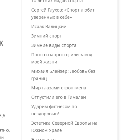
10 летних видов спорта
Сергей Глухов: «Спорт любит
уверенных в себе»
Исаак Валицкий
Зимний спорт
к
Зимние виды спорта
Просто-напросто, или завод
моей жизни
Михаил Блейзер: Любовь без
границ
Мир глазами стронгмена
Отпустили его в Гималаи
Ударим фитнесом по
нездоровью!
6,5
Эстетика Северной Европы на
Южном Урале
ятию.
ии
Это не игра