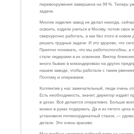
перевооружения завершена на 99 %. Теперь уж
задачи.
Многие изделия завод не делал никогда, сейча
освоить, ездили учиться в Москву, потом свои
сверхурочно работать, а как без этого в ново
решать трудные задачи. И это здорово, что сег
Приятно понимать, что мы работоспособны, а
стали лидерами в их освоении. Виктор Алексее
много бываю в командировках на других предпри
нашем заводе, чтобы работали с таким рвением
Поэтому и опережаем.
Коллектив у нас замечательный, люди очень от
Есть необходимость, значит, директор издаёт 
в цехах. Всё делается оперативно. Больше все
можно в руках подержать. Да и из пятого цеха 
установили пятикоординатный станок, — удово
детали. Это очень красиво.
Мне вообще нравится рабочий ритм на нашем п