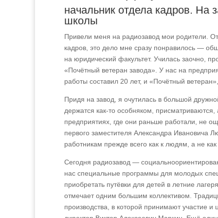
начальник отдела кадров. На з
школы
Привели меня на радиозавод мои родители. От
кадров, это дело мне сразу понравилось — общ
на юридический факультет. Училась заочно, пр
«Почётный ветеран завода». У нас на предпри
работы составил 20 лет, и «Почётный ветеран», 
Придя на завод, я очутилась в большой дружной
держатся как-то особняком, присматриваются, 
предприятиях, где они раньше работали, не ощ
первого заместителя Александра Ивановича Лю
работникам прежде всего как к людям, а не как
Сегодня радиозавод — социальноориентирован
нас специальные программы для молодых спец
приобретать путёвки для детей в летние лагер
отмечает одним большим коллективом. Традиц
производства, в которой принимают участие и 