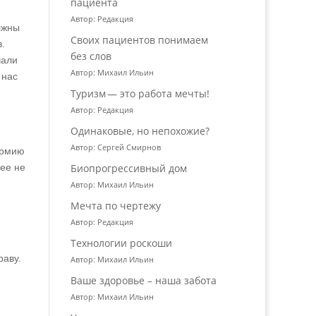
пациента
Автор: Редакция
лжны
Своих пациентов понимаем
.
без слов
чали
Автор: Михаил Ильин
 нас
Туризм — это работа мечты!
Автор: Редакция
Одинаковые, но непохожие?
Автор: Сергей Смирнов
армию
Биопрогрессивный дом
ее не
Автор: Михаил Ильин
Мечта по чертежу
Автор: Редакция
Технологии роскоши
,
раву.
Автор: Михаил Ильин
Ваше здоровье – наша забота
Автор: Михаил Ильин