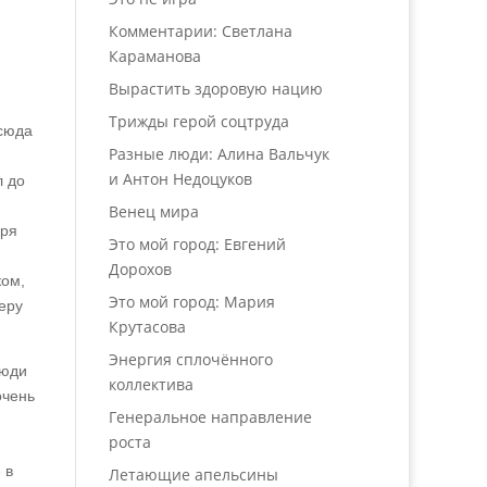
м
Комментарии: Светлана
Караманова
Вырастить здоровую нацию
Трижды герой соцтруда
 сюда
Разные люди: Алина Вальчук
и Антон Недоцуков
л до
Венец мира
аря
Это мой город: Евгений
Дорохов
ком,
Это мой город: Мария
еру
Крутасова
Энергия сплочённого
Люди
коллектива
очень
Генеральное направление
роста
 в
Летающие апельсины