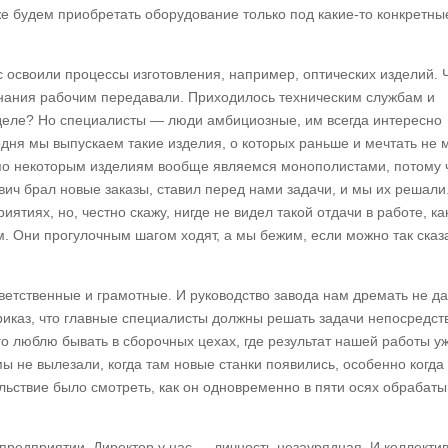
е будем приобретать оборудование только под какие-то конкретны
с освоили процессы изготовления, например, оптических изделий. 
 знания рабочим передавали. Приходилось техническим службам и
м деле? Но специалисты — люди амбициозные, им всегда интересно
одня мы выпускаем такие изделия, о которых раньше и мечтать не 
 по некоторым изделиям вообще являемся монополистами, потому 
вич брал новые заказы, ставил перед нами задачи, и мы их решали
ятиях, но, честно скажу, нигде не видел такой отдачи в работе, ка
. Они прогулочным шагом ходят, а мы бежим, если можно так сказа
ветственные и грамотные. И руководство завода нам дремать не да
приказ, что главные специалисты должны решать задачи непосредст
го люблю бывать в сборочных цехах, где результат нашей работы у
мы не вылезали, когда там новые станки появились, особенно когда
льствие было смотреть, как он одновременно в пяти осях обрабаты
редприятии. Директор у нас — личность незаурядная. И коллекти