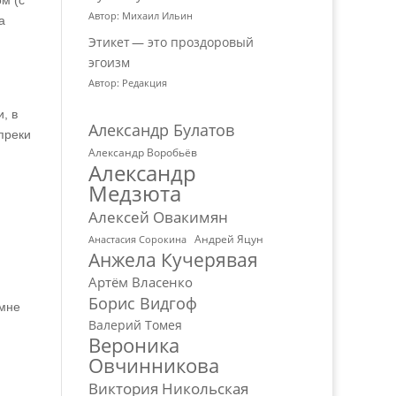
м (с
Автор: Михаил Ильин
а
Этикет — это проздоровый
эгоизм
Автор: Редакция
, в
Александр Булатов
преки
Александр Воробьёв
Александр
Медзюта
Алексей Овакимян
Андрей Яцун
Анастасия Сорокина
Анжела Кучерявая
Артём Власенко
Борис Видгоф
 мне
Валерий Томея
Вероника
Овчинникова
Виктория Никольская