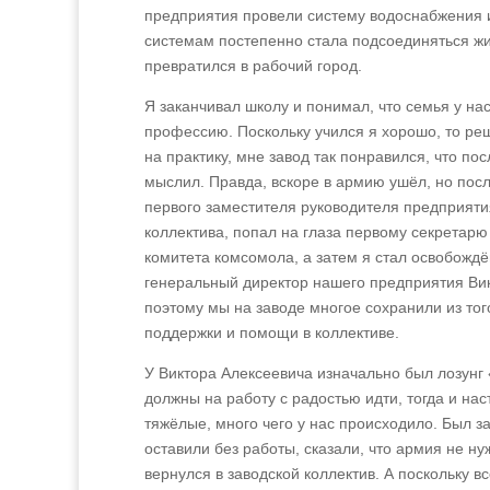
предприятия провели систему водоснабжения из
системам постепенно стала подсоединяться ж
превратился в рабочий город.
Я заканчивал школу и понимал, что семья у нас
профессию. Поскольку учился я хорошо, то ре
на практику, мне завод так понравился, что по
мыслил. Правда, вскоре в армию ушёл, но посл
первого заместителя руководителя предприяти
коллектива, попал на глаза первому секретарю
комитета комсомола, а затем я стал освобожд
генеральный директор нашего предприятия Ви
поэтому мы на заводе многое сохранили из т
поддержки и помощи в коллективе.
У Виктора Алексеевича изначально был лозунг 
должны на работу с радостью идти, тогда и нас
тяжёлые, много чего у нас происходило. Был за
оставили без работы, сказали, что армия не ну
вернулся в заводской коллектив. А поскольку в