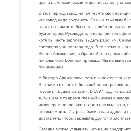
цех, а в экономический отдел, поступил учиться
В этот период завод начал терять свои позиции
что завод надо сохранить. Самым тяжёлым было
выплатить им хотя бы часть заработанных денег
бухгалтером. Руководители предприятия оформл
хотя бы часть зарплаты выдать рабочим. Самым
составила уже полтора года. В то время мы вт
Виктор Алексеевич, избранный в то время арб
начальником Военной приёмки. Мы не вылезали
пониманием.
У Виктора Алексеевича есть в характере та черт
В отличие от него, я большой перестраховщик,
говорит: «Будем биться!». В 1997 году, когда
я, бывшие в то время главный инженер завода,
инженером попросили тех, кто нас выдвигал, п
что вспомнить. И угрозы были в наш адрес, и 
доставлять, чтобы закрывать долги по зарплате
Сегодня можно услышать, что наше предприят