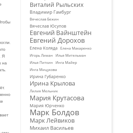
Виталий Рыльских
е
Владимир Гамбург
Вячеслав Бежин
Чтобы
Вячеслав Юсупов
Евгений Вайнштейн
Евгений Дорохов
могли.
Елена Коляда
Елена Макаренко
что
Игорь Лиман
Илья Мительман
. Я
Илья Питкин
Инга Майер
к на
Инга Мицукова
ть.
Ирина Губаренко
Ирина Крылова
ёт.
Лилия Мельник
венно
Мария Крутасова
же
Мария Юрченко
Марк Болдов
вает
Марк Лейвиков
Михаил Васильев
в ему