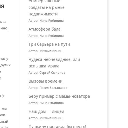
Универсальные
ия
солдаты на рынке
недвижимости
Автор: Нина Рябинина
ела
енно,
Атмосфера бала
Автор: Нина Рябинина
Три барьера на пути
Автор: Михаил Ильин
ачалу
Чудеса неочевидные, или
других
вспышка мрака
о
Автор: Сергей Смирнов
к
Вызовы времени
Автор: Павел Большаков
ь у
Беру пример с мамы-новатора
Автор: Нина Рябинина
и мы
Наш дом — лицей
ров
Автор: Михаил Ильин
льный
Пушкину поставил бы шесть!