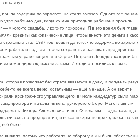
 в институт.
, пошла задержка по зарплате, не стало заказов. Однако все поним
 утро рабочего дня, когда ко мне приходили рабочие и просили
, — у кого-то свадьба, у кого-то похороны. Я в это время был глав
яли кредиты как физические лица, чтобы внести эти деньги в касс
 страшным стал 1997 год, дошли до того, что задержка по зарплат
роём работали над тем, чтобы сохранять и развивать предприятие:
итражным управляющим, я и Сергей Петрович Лебедев, который бы
 из командировок, искали заказы. И люди относились к нам с
а, которая позволяет без страха ввязаться в драку и получить резул
 себе-то не всегда верю, остальным — ещё меньше. А он верит и
 избирали арбитражного управляющего, в числе кандидатур были Мар
 замдиректора и начальник конструкторского бюро. Мы с главным
оддержать Виктора Алексеевича, и вот 22 года мы — одна команда.
попытки захвата предприятия, и векселя скрытно приходилось на за
, всё было.
ие выжило, потому что работало на оборону и мы были обеспечен