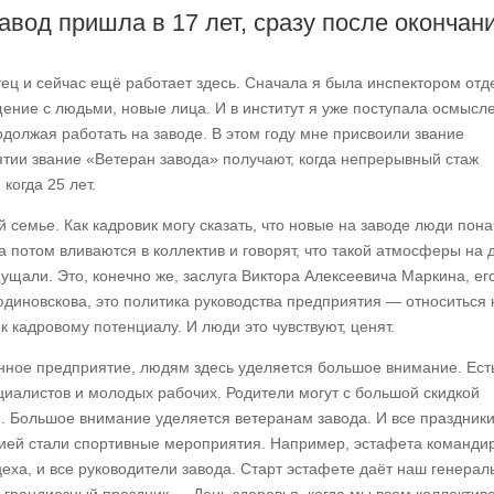
авод пришла в 17 лет, сразу после окончан
ец и сейчас ещё работает здесь. Сначала я была инспектором отд
ение с людьми, новые лица. И в институт я уже поступала осмысл
одолжая работать на заводе. В этом году мне присвоили звание
ятии звание «Ветеран завода» получают, когда непрерывный стаж
когда 25 лет.
 семье. Как кадровик могу сказать, что новые на заводе люди пон
а потом вливаются в коллектив и говорят, что такой атмосферы на 
ущали. Это, конечно же, заслуга Виктора Алексеевича Маркина, ег
диновскова, это политика руководства предприятия — относиться 
 к кадровому потенциалу. И люди это чувствуют, ценят.
ное предприятие, людям здесь уделяется большое внимание. Ест
иалистов и молодых рабочих. Родители могут с большой скидкой
я. Большое внимание уделяется ветеранам завода. И все праздник
ией стали спортивные мероприятия. Например, эстафета команди
цеха, и все руководители завода. Старт эстафете даёт наш генера