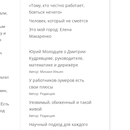
«Тому, кто честно работает,
бояться нечего»
али,
Человек, который не смеётся
ным
Это мой город: Елена
у и
Макаренко
е
Юрий Молодцев о Дмитрии
л
Кудрявцеве, руководителе,
математике и дирижёре
Автор: Михаил Ильин
ьтат.
У работников‑зумеров есть
свои плюсы
кин,
Автор: Редакция
Уязвимый, обиженный и такой
 Есть
живой
вод
Автор: Редакция
Научный подход для каждого
ы