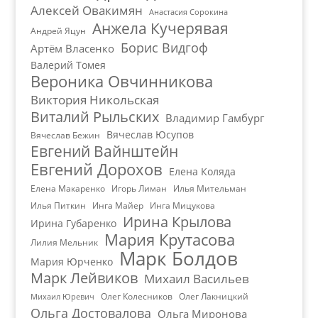
Алексей Овакимян
Анастасия Сорокина
Анжела Кучерявая
Андрей Яцун
Борис Видгоф
Артём Власенко
Валерий Томея
Вероника Овчинникова
Виктория Никольская
Виталий Рыльских
Владимир Гамбург
Вячеслав Юсупов
Вячеслав Бежин
Евгений Вайнштейн
Евгений Дорохов
Елена Коляда
Елена Макаренко
Игорь Лиман
Илья Мительман
Илья Питкин
Инга Майер
Инга Мицукова
Ирина Крылова
Ирина Губаренко
Мария Крутасова
Лилия Мельник
Марк Болдов
Мария Юрченко
Марк Лейвиков
Михаил Васильев
Олег Колесников
Олег Лакницкий
Михаил Юревич
Ольга Достовалова
Ольга Миронова