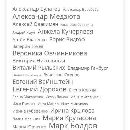
Александр Булатов
Александр Воробьёв
Александр Медзюта
Алексей Овакимян
Анастасия Сорокина
Анжела Кучерявая
Андрей Яцун
Борис Видгоф
Артём Власенко
Валерий Томея
Вероника Овчинникова
Виктория Никольская
Виталий Рыльских
Владимир Гамбург
Вячеслав Юсупов
Вячеслав Бежин
Евгений Вайнштейн
Евгений Дорохов
Елена Коляда
Елена Макаренко
Игорь Лиман
Илья Мительман
Илья Питкин
Инга Майер
Инга Мицукова
Ирина Крылова
Ирина Губаренко
Мария Крутасова
Лилия Мельник
Марк Болдов
Мария Юрченко