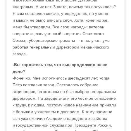
и всевозможные анкеты, я дошёл до графы
«награды». А их нет. Знаете, почему так получилось?
Я сам составлял списки, утверждал их, но у меня
и мысли не было вписать себя. Хотя, конечно же,
меня бы утвердили. Все свои награды: ветеран
энергетики, заслуженный энергетик Советского
Союза, губернаторские грамоты — я получил, уже
работая генеральным директором механического
завода.
-Вы гордитесь тем, что сын продолжил ваше
дело?
-Конечно. Мне исполнилось шестьдесят лет, когда
Пётр возглавил завод. Состоялось собрание
акционеров, на котором он был выбран генеральным
директором. На заводе знали его честное отношение
к труду, к людям, поэтому новое назначение приняли
с большим уважением и доверием. К тому времени
сын уже окончил Академию народного хозяйства
и государственной службы при Президенте России,