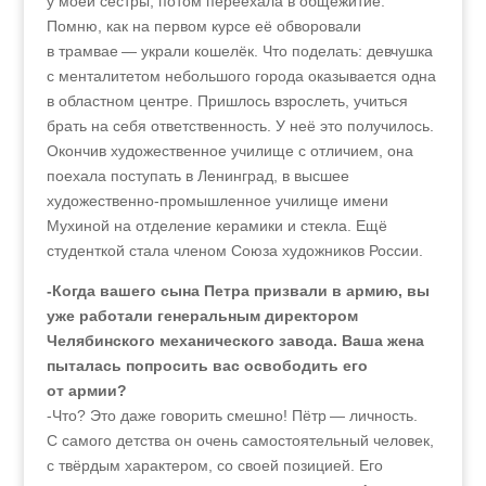
у моей сестры, потом переехала в общежитие.
Помню, как на первом курсе её обворовали
в трамвае — украли кошелёк. Что поделать: девчушка
с менталитетом небольшого города оказывается одна
в областном центре. Пришлось взрослеть, учиться
брать на себя ответственность. У неё это получилось.
Окончив художественное училище с отличием, она
поехала поступать в Ленинград, в высшее
художественно-промышленное училище имени
Мухиной на отделение керамики и стекла. Ещё
студенткой стала членом Союза художников России.
-Когда вашего сына Петра призвали в армию, вы
уже работали генеральным директором
Челябинского механического завода. Ваша жена
пыталась попросить вас освободить его
от армии?
-Что? Это даже говорить смешно! Пётр — личность.
С самого детства он очень самостоятельный человек,
с твёрдым характером, со своей позицией. Его