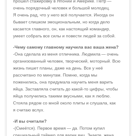
прошёл стажировку в Японии и Америке. Пётр —
очень порядочный человек и большой молодец.
Я очень рад, что у него всё получается. Иногда он
бывает слишком эмоциональным, но когда дело
касается главного, он, как настоящий командир,
умеет собрать все силы и повести людей за собой.
-Чему самому главному научила вас ваша жена?
-Она сделала из меня отличника. Людмила — очень
организованный человек, творческий, моторный. Всю
жизнь пишет планы, даже на день. Все у неё
рассчитано по минутам. Помню, когда мы
поженились, она придумала научить меня варить
яйца. Заставляла считать до какой-то цифры, чтобы
яйца получились такими вкусными, как я люблю.
Стояла рядом со мной около плиты и слушала, как
я считаю вслух.
-И вы считали?
-(Смеётся). Первое время — да. Потом купил
специальный таймер для варки яиц. Знаете, жена