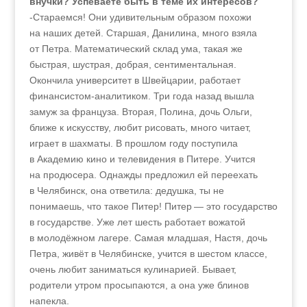
внучки? Успеваете быть в теме их интересов?
-Стараемся! Они удивительным образом похожи
на наших детей. Старшая, Данилина, много взяла
от Петра. Математический склад ума, такая же
быстрая, шустрая, добрая, сентиментальная.
Окончила университет в Швейцарии, работает
финансистом-аналитиком. Три года назад вышла
замуж за француза. Вторая, Полина, дочь Ольги,
ближе к искусству, любит рисовать, много читает,
играет в шахматы. В прошлом году поступила
в Академию кино и телевидения в Питере. Учится
на продюсера. Однажды предложил ей переехать
в Челябинск, она ответила: дедушка, ты не
понимаешь, что такое Питер! Питер — это государство
в государстве. Уже лет шесть работает вожатой
в молодёжном лагере. Самая младшая, Настя, дочь
Петра, живёт в Челябинске, учится в шестом классе,
очень любит заниматься кулинарией. Бывает,
родители утром просыпаются, а она уже блинов
напекла.