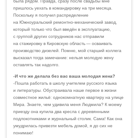
была рядом. Правда, сразу после свадьбы мне
пришлось уехать в командировку на три месяца.
Поскольку я получил распределение
на Южноуральский ремонтно-механический завод,
который только что был введён в эксплуатацию,
с группой других сотрудников нас отправили
на стажировку в Кировскую область — осваивать
производство дизелей. Помню, мой старший коллега
высказал тогда замечание: нельзя молодую жену
оставлять так надолго.
-И что же делала без вас ваша молодая жена?
-Пошла работать в школу учителем русского языка
и литературы. Обустраивала наше первое в жизни
совместное жильё: однокомнатную квартиру на улице
Мира. Знаете, чем удивила меня Людмила? К моему
приезду она купила два кресла с деревянными
подлокотниками и журнальный столик. Сама! Как она
умудрилась привезти мебель домой, я до сих не
понимаю!