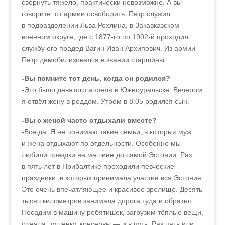
свернуть тяжело, практически невозможно. А вы
говорите: от армии освободить. Пётр служил
в подразделении Льва Рохлина, в Закавказском
военном округе, где с 1877‑го по 1902‑й проходил
службу его прадед Вагин Иван Архипович. Из армии
Пётр демобилизовался в звании старшины.
-Вы помните тот день, когда он родился?
-Это было девятого апреля в Южноуральске. Вечером
я отвёл жену в роддом. Утром в 8.05 родился сын.
-Вы с женой часто отдыхали вместе?
-Всегда. Я не понимаю такие семьи, в которых муж
и жена отдыхают по отдельности. Особенно мы
любили поездки на машине до самой Эстонии. Раз
в пять лет в Прибалтике проходили певческие
праздники, в которых принимала участие вся Эстония.
Это очень впечатляющее и красивое зрелище. Десять
тысяч километров занимала дорога туда и обратно.
Посадим в машину ребятишек, загрузим тёплые вещи,
одеяла, тушёнку, консервы — и в путь. Раз пять или