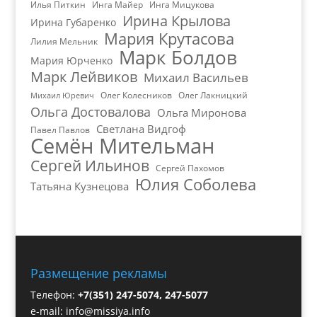
Илья Питкин
Инга Майер
Инга Мицукова
Ирина Крылова
Ирина Губаренко
Мария Крутасова
Лилия Мельник
Марк Болдов
Мария Юрченко
Марк Лейвиков
Михаил Васильев
Олег Колесников
Олег Лакницкий
Михаил Юревич
Ольга Достовалова
Ольга Миронова
Светлана Видгоф
Павел Павлов
Семён Мительман
Сергей Ильинов
Сергей Пахомов
Юлия Соболева
Татьяна Кузнецова
Размещение рекламы
Телефон:
+7(351) 247-5074, 247-5077
e-mail:
info@missiya.info