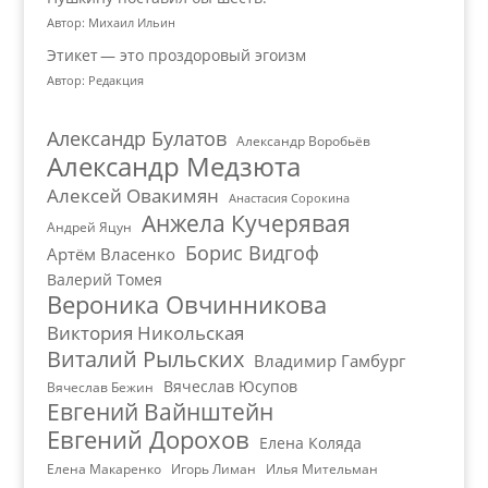
Автор: Михаил Ильин
Этикет — это проздоровый эгоизм
Автор: Редакция
Александр Булатов
Александр Воробьёв
Александр Медзюта
Алексей Овакимян
Анастасия Сорокина
Анжела Кучерявая
Андрей Яцун
Борис Видгоф
Артём Власенко
Валерий Томея
Вероника Овчинникова
Виктория Никольская
Виталий Рыльских
Владимир Гамбург
Вячеслав Юсупов
Вячеслав Бежин
Евгений Вайнштейн
Евгений Дорохов
Елена Коляда
Елена Макаренко
Игорь Лиман
Илья Мительман