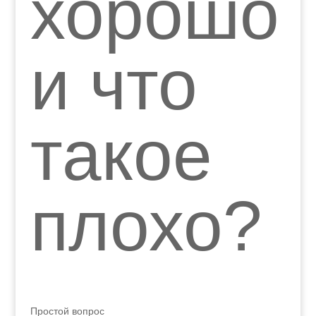
хорошо
и что
такое
плохо?
Простой вопрос