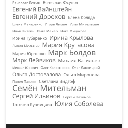
Вячеслав Юсупов
Вячеслав Бежин
Евгений Вайнштейн
Евгений Дорохов
Елена Коляда
Елена Макаренко
Игорь Лиман
Илья Мительман
Илья Питкин
Инга Майер
Инга Мицукова
Ирина Крылова
Ирина Губаренко
Мария Крутасова
Лилия Мельник
Марк Болдов
Мария Юрченко
Марк Лейвиков
Михаил Васильев
Олег Колесников
Олег Лакницкий
Михаил Юревич
Ольга Достовалова
Ольга Миронова
Светлана Видгоф
Павел Павлов
Семён Мительман
Сергей Ильинов
Сергей Пахомов
Юлия Соболева
Татьяна Кузнецова