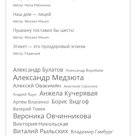
Автор: Нина Рябинина
Наш дом — лицей
Автор: Михаил Ильин
Пушкину поставил бы шесть!
Автор: Михаил Ильин
Этикет — это проздоровый эгоизм
Автор: Редакция
Александр Булатов
Александр Воробьёв
Александр Медзюта
Алексей Овакимян
Анастасия Сорокина
Анжела Кучерявая
Андрей Яцун
Борис Видгоф
Артём Власенко
Валерий Томея
Вероника Овчинникова
Виктория Никольская
Виталий Рыльских
Владимир Гамбург