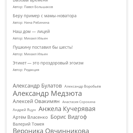
Автор: Павел Большаков
Беру пример с мамы-новатора
Автор: Нина Рябинина
Наш дом — лицей
Автор: Михаил Ильин
Пушкину поставил бы шесть!
Автор: Михаил Ильин
Этикет — это проздоровый эгоизм
Автор: Редакция
Александр Булатов
Александр Воробьёв
Александр Медзюта
Алексей Овакимян
Анастасия Сорокина
Анжела Кучерявая
Андрей Яцун
Борис Видгоф
Артём Власенко
Валерий Томея
Вероника Овчинникова