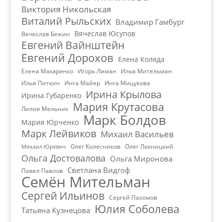
Виктория Никольская
Виталий Рыльских
Владимир Гамбург
Вячеслав Юсупов
Вячеслав Бежин
Евгений Вайнштейн
Евгений Дорохов
Елена Коляда
Елена Макаренко
Игорь Лиман
Илья Мительман
Илья Питкин
Инга Майер
Инга Мицукова
Ирина Крылова
Ирина Губаренко
Мария Крутасова
Лилия Мельник
Марк Болдов
Мария Юрченко
Марк Лейвиков
Михаил Васильев
Олег Колесников
Олег Лакницкий
Михаил Юревич
Ольга Достовалова
Ольга Миронова
Светлана Видгоф
Павел Павлов
Семён Мительман
Сергей Ильинов
Сергей Пахомов
Юлия Соболева
Татьяна Кузнецова