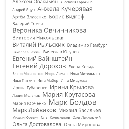
Алексей Овакимян
Анастасия Сорокина
Анжела Кучерявая
Андрей Яцун
Борис Видгоф
Артём Власенко
Валерий Томея
Вероника Овчинникова
Виктория Никольская
Виталий Рыльских
Владимир Гамбург
Вячеслав Юсупов
Вячеслав Бежин
Евгений Вайнштейн
Евгений Дорохов
Елена Коляда
Елена Макаренко
Игорь Лиман
Илья Мительман
Илья Питкин
Инга Майер
Инга Мицукова
Ирина Крылова
Ирина Губаренко
Мария Крутасова
Лилия Мельник
Марк Болдов
Мария Юрченко
Марк Лейвиков
Михаил Васильев
Олег Колесников
Олег Лакницкий
Михаил Юревич
Ольга Достовалова
Ольга Миронова