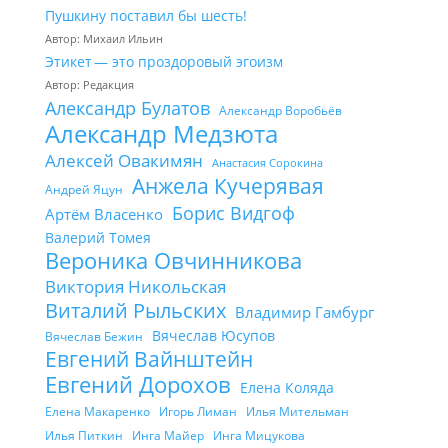
Пушкину поставил бы шесть!
Автор: Михаил Ильин
Этикет — это проздоровый эгоизм
Автор: Редакция
Александр Булатов
Александр Воробьёв
Александр Медзюта
Алексей Овакимян
Анастасия Сорокина
Анжела Кучерявая
Андрей Яцун
Борис Видгоф
Артём Власенко
Валерий Томея
Вероника Овчинникова
Виктория Никольская
Виталий Рыльских
Владимир Гамбург
Вячеслав Юсупов
Вячеслав Бежин
Евгений Вайнштейн
Евгений Дорохов
Елена Коляда
Елена Макаренко
Игорь Лиман
Илья Мительман
Илья Питкин
Инга Майер
Инга Мицукова