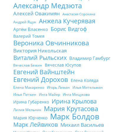
Александр Медзюта
Алексей Овакимян
Анастасия Сорокина
Анжела Кучерявая
Андрей Яцун
Борис Видгоф
Артём Власенко
Валерий Томея
Вероника Овчинникова
Виктория Никольская
Виталий Рыльских
Владимир Гамбург
Вячеслав Юсупов
Вячеслав Бежин
Евгений Вайнштейн
Евгений Дорохов
Елена Коляда
Елена Макаренко
Игорь Лиман
Илья Мительман
Илья Питкин
Инга Майер
Инга Мицукова
Ирина Крылова
Ирина Губаренко
Мария Крутасова
Лилия Мельник
Марк Болдов
Мария Юрченко
Марк Лейвиков
Михаил Васильев