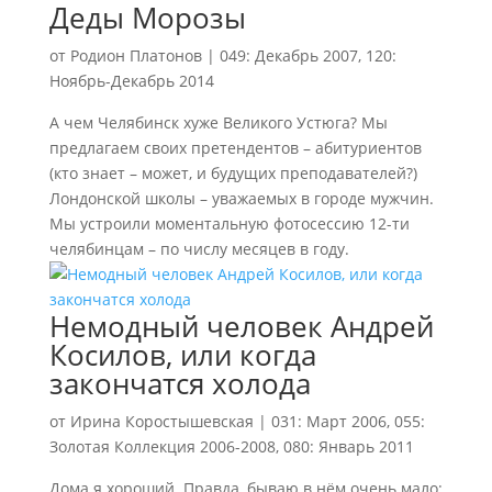
Деды Морозы
от
Родион Платонов
|
049: Декабрь 2007
,
120:
Ноябрь-Декабрь 2014
А чем Челябинск хуже Великого Устюга? Мы
предлагаем своих претендентов – абитуриентов
(кто знает – может, и будущих преподавателей?)
Лондонской школы – уважаемых в городе мужчин.
Мы устроили моментальную фотосессию 12-ти
челябинцам – по числу месяцев в году.
Немодный человек Андрей
Косилов, или когда
закончатся холода
от
Ирина Коростышевская
|
031: Март 2006
,
055:
Золотая Коллекция 2006-2008
,
080: Январь 2011
Дома я хороший. Правда, бываю в нём очень мало: