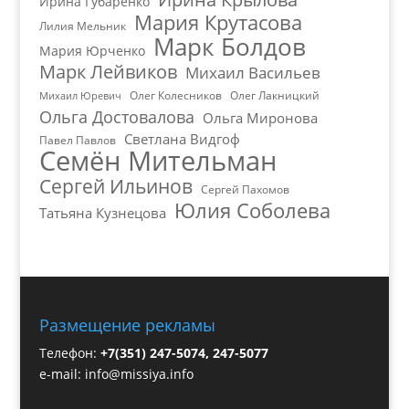
Ирина Губаренко
Мария Крутасова
Лилия Мельник
Марк Болдов
Мария Юрченко
Марк Лейвиков
Михаил Васильев
Олег Колесников
Олег Лакницкий
Михаил Юревич
Ольга Достовалова
Ольга Миронова
Светлана Видгоф
Павел Павлов
Семён Мительман
Сергей Ильинов
Сергей Пахомов
Юлия Соболева
Татьяна Кузнецова
Размещение рекламы
Телефон:
+7(351) 247-5074, 247-5077
e-mail:
info@missiya.info