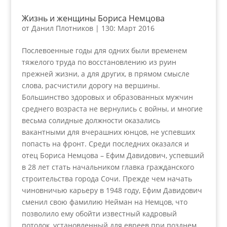
Жизнь и женщины Бориса Немцова
от
Данил Плотников
|
130: Март 2016
Послевоенные годы для одних были временем
тяжелого труда по восстановлению из руин
прежней жизни, а для других, в прямом смысле
слова, расчистили дорогу на вершины.
Большинство здоровых и образованных мужчин
среднего возраста не вернулись с войны, и многие
весьма солидные должности оказались
вакантными для вчерашних юнцов, не успевших
попасть на фронт. Среди последних оказался и
отец Бориса Немцова – Ефим Давидович, успевший
в 28 лет стать начальником главка гражданского
строительства города Сочи. Прежде чем начать
чиновничью карьеру в 1948 году, Ефим Давидович
сменил свою фамилию Нейман на Немцов, что
позволило ему обойти известный кадровый
потолок, установленный для евреев при позднем