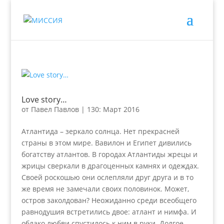
Love story…
от
Павел Павлов
|
130: Март 2016
Атлантида – зеркало солнца. Нет прекрасней
страны в этом мире. Вавилон и Египет дивились
богатству атлантов. В городах Атлантиды жрецы и
жрицы сверкали в драгоценных камнях и одеждах.
Своей роскошью они ослепляли друг друга и в то
же время не замечали своих половинок. Может,
остров заколдован? Неожиданно среди всеобщего
равнодушия встретились двое: атлант и нимфа. И
облако любви спустилось к ним в руки. Долгое