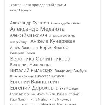
Этикет — это проздоровый эгоизм
Автор: Редакция
Александр Булатов
Александр Воробьёв
Александр Медзюта
Алексей Овакимян
Анастасия Сорокина
Анжела Кучерявая
Андрей Яцун
Борис Видгоф
Артём Власенко
Валерий Томея
Вероника Овчинникова
Виктория Никольская
Виталий Рыльских
Владимир Гамбург
Вячеслав Юсупов
Вячеслав Бежин
Евгений Вайнштейн
Евгений Дорохов
Елена Коляда
Елена Макаренко
Игорь Лиман
Илья Мительман
Илья Питкин
Инга Майер
Инга Мицукова
Ирина Крылова