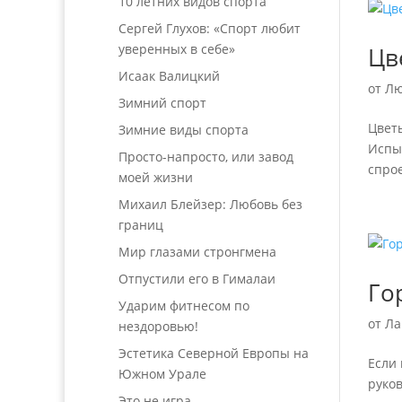
10 летних видов спорта
Сергей Глухов: «Спорт любит
уверенных в себе»
Цв
Исаак Валицкий
от
Лю
Зимний спорт
Цвет
Зимние виды спорта
Испыт
Просто-напросто, или завод
спрое
моей жизни
Михаил Блейзер: Любовь без
границ
Мир глазами стронгмена
Отпустили его в Гималаи
Го
Ударим фитнесом по
от
Ла
нездоровью!
Эстетика Северной Европы на
Если 
Южном Урале
руко
Это не игра