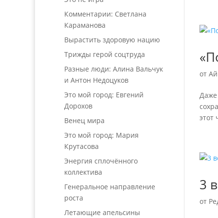
Комментарии: Светлана
Караманова
Вырастить здоровую нацию
«П
Трижды герой соцтруда
Разные люди: Алина Вальчук
от
Ай
и Антон Недоцуков
Это мой город: Евгений
Даже 
Дорохов
сохра
этот 
Венец мира
Это мой город: Мария
Крутасова
Энергия сплочённого
коллектива
3 
Генеральное направление
роста
от
Ре
Летающие апельсины