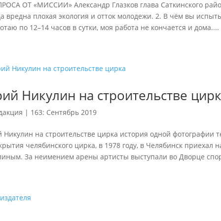
ПРОСА ОТ «МИССИИ» Александр Глазков глава Саткинского район
а вредна плохая экология и отток молодежи. 2. В чём вы испы
отаю по 12–14 часов в сутки, моя работа не кончается и дома....
ий Никулин на строительстве цир
дакция
|
163: Сентябрь 2019
Никулин на строительстве цирка история одной фотографии тек
крытия челябинского цирка, в 1978 году, в Челябинск приехал
линым. За неимением арены артисты выступали во Дворце спорт