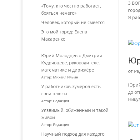
3 ВО
«Тому, кто честно работает,
город
бояться нечего»
Я раб
Человек, который не смеётся
Это мой город: Елена
Макаренко
Юрий Молодцев о Дмитрии
Юр
Кудрявцеве, руководителе,
математике и дирижёре
от
Ре
Автор: Михаил Ильин
Юрий 
У работников‑зумеров есть
до от
свои плюсы
Нику
Автор: Редакция
Уязвимый, обиженный и такой
живой
Автор: Редакция
Научный подход для каждого