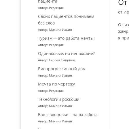
От
пациента
Автор: Редакция
от
Ир
Своих пациентов понимаем
без слов
От и
Автор: Михаил Ильин
жанра
я при
Туризм — это работа мечты!
Автор: Редакция
Одинаковые, но непохожие?
Автор: Сергей Смирнов
Биопрогрессивный дом
Автор: Михаил Ильин
Мечта по чертежу
Автор: Редакция
Технологии роскоши
Автор: Михаил Ильин
Ваше здоровье – наша забота
Автор: Михаил Ильин