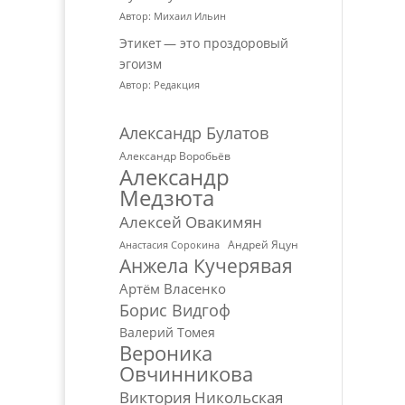
Автор: Михаил Ильин
Этикет — это проздоровый
эгоизм
Автор: Редакция
Александр Булатов
Александр Воробьёв
Александр
Медзюта
Алексей Овакимян
Андрей Яцун
Анастасия Сорокина
Анжела Кучерявая
Артём Власенко
Борис Видгоф
Валерий Томея
Вероника
Овчинникова
Виктория Никольская