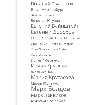
Виталий Рыльских
Владимир Гамбург
Вячеслав Бежин
Вячеслав Юсупов
Евгений Вайнштейн
Евгений Дорохов
Елена Коляда
Елена Макаренко
Игорь Лиман
Илья Мительман
Илья Питкин
Инга Майер
Инга Мицукова
Ирина Губаренко
Ирина Крылова
Лилия Мельник
Мария Крутасова
Мария Юрченко
Марк Болдов
Марк Лейвиков
Михаил Васильев