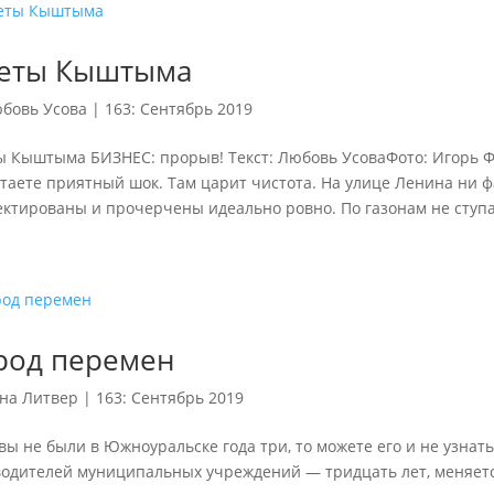
еты Кыштыма
бовь Усова
|
163: Сентябрь 2019
ы Кыштыма БИЗНЕС: прорыв! Текст: Любовь УсоваФото: Игорь 
аете приятный шок. Там царит чистота. На улице Ленина ни фа
ктированы и прочерчены идеально ровно. По газонам не ступае
род перемен
на Литвер
|
163: Сентябрь 2019
вы не были в Южноуральске года три, то можете его и не узнать
водителей муниципальных учреждений — тридцать лет, меняетс