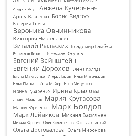
Алексей Овакимян
Анастасия Сорокина
Анжела Кучерявая
Андрей Яцун
Борис Видгоф
Артём Власенко
Валерий Томея
Вероника Овчинникова
Виктория Никольская
Виталий Рыльских
Владимир Гамбург
Вячеслав Юсупов
Вячеслав Бежин
Евгений Вайнштейн
Евгений Дорохов
Елена Коляда
Елена Макаренко
Игорь Лиман
Илья Мительман
Илья Питкин
Инга Майер
Инга Мицукова
Ирина Крылова
Ирина Губаренко
Мария Крутасова
Лилия Мельник
Марк Болдов
Мария Юрченко
Марк Лейвиков
Михаил Васильев
Олег Колесников
Олег Лакницкий
Михаил Юревич
Ольга Достовалова
Ольга Миронова