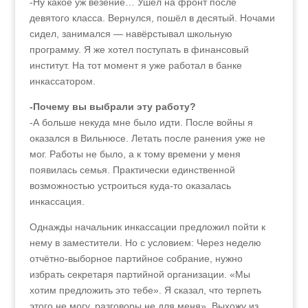
-Ну какое уж везение… Ушёл на фронт после
девятого класса. Вернулся, пошёл в десятый. Ночами
сидел, занимался — навёрстывал школьную
программу. Я же хотел поступать в финансовый
институт. На тот момент я уже работал в банке
инкассатором.
-Почему вы выбрали эту работу?
-А больше некуда мне было идти. После войны я
оказался в Вильнюсе. Летать после ранения уже не
мог. Работы не было, а к тому времени у меня
появилась семья. Практически единственной
возможностью устроиться куда-то оказалась
инкассация.
Однажды начальник инкассации предложил пойти к
нему в заместители. Но с условием: Через неделю
отчётно-выборное партийное собрание, нужно
избрать секретаря партийной организации. «Мы
хотим предложить это тебе». Я сказал, что терпеть
этого не могу, разговоры не для меня». Выхожу из