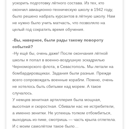
ускорить подготовку лётного состава. Из тех, кто
окончил авиационно-техническую школу в 1942 году,
было решено набрать курсантов в лётную школу. Нам
не нужно было учить матчасть, что позволяло на
целый год сократить время обучения.
-Вы, наверное, были рады такому повороту
событий?
-Ну ещё бы, очень даже! После окончания лётной
школы я попал в военно-воздушную эскадрилью
Черноморского флота, в Севастополь. Мы летали на
бомбардировщиках. Задания были разные. Прежде
всего сопровождать военные корабли. Помню, очень
не хотелось быть сбитыми над морем. А такое
случалось.
У немцев зенитная артиллерия была мощная,
высотная и скоростная. Сбивали нас не истребители,
а именно зенитки. Не успеешь толком отбомбиться,
выходишь из пике, смотришь — часть крыла отлетела.
И с моим самолётом такое было…