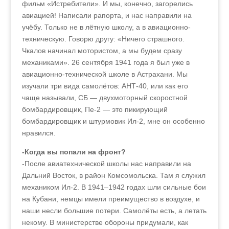
фильм «Истребители». И мы, конечно, загорелись
авиацией! Написали рапорта, и нас направили на
учёбу. Только не в лётную школу, а в авиационно-
техническую. Говорю другу: «Ничего страшного.
Чкалов начинал мотористом, а мы будем сразу
механиками». 26 сентября 1941 года я был уже в
авиационно-технической школе в Астрахани. Мы
изучали три вида самолётов: АНТ-40, или как его
чаще называли, СБ — двухмоторный скоростной
бомбардировщик, Пе-2 — это пикирующий
бомбардировщик и штурмовик Ил-2, мне он особенно
нравился.
-Когда вы попали на фронт?
-После авиатехнической школы нас направили на
Дальний Восток, в район Комсомольска. Там я служил
механиком Ил-2. В 1941–1942 годах шли сильные бои
на Кубани, немцы имели преимущество в воздухе, и
наши несли большие потери. Самолёты есть, а летать
некому. В министерстве обороны придумали, как