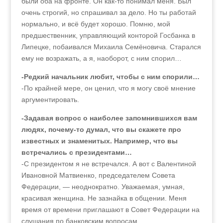
были оба на фронте. Он как-то понимал меня. Был
очень строгий, но спрашивал за дело. Но ты работай
нормально, и всё будет хорошо. Помню, мой
предшественник, управляющий конторой Госбанка в
Липецке, побаивался Михаила Семёновича. Старался
ему не возражать, а я, наоборот, с ним спорил…
-Редкий начальник любит, чтобы с ним спорили…
-По крайней мере, он ценил, что я могу своё мнение
аргументировать.
-Задавая вопрос о наиболее запомнившихся вам
людях, почему-то думал, что вы скажете про
известных и знаменитых. Например, что вы
встречались с президентами…
-С президентом я не встречался. А вот с Валентиной
Ивановной Матвиенко, председателем Совета
Федерации, — неоднократно. Уважаемая, умная,
красивая женщина. Не зазнайка в общении. Меня
время от времени приглашают в Совет Федерации на
слушания по банковским вопросам.