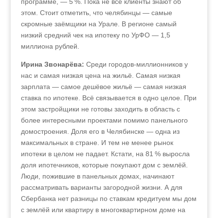
программе, — 5 %. Пока не все клиенты знают об
этом. Cтоит отметить, что челябинцы — самые
скромные заёмщики на Урале. В регионе самый
низкий средний чек на ипотеку по УрФО — 1,5
миллиона рублей.
Ирина Звонарёва:
Среди городов‑миллионников у
нас и самая низкая цена на жильё. Самая низкая
зарплата — самое дешёвое жильё — самая низкая
ставка по ипотеке. Всё связывается в одно целое. При
этом застройщики не готовы заходить в область с
более интересными проектами помимо панельного
домостроения. Доля его в Челябинске — одна из
максимальных в стране. И тем не менее рынок
ипотеки в целом не падает. Кстати, на 81 % выросла
доля ипотечников, которые покупают дом с землёй.
Люди, пожившие в панельных домах, начинают
рассматривать варианты загородной жизни. А для
Сбербанка нет разницы по ставкам кредитуем мы дом
с землёй или квартиру в многоквартирном доме на