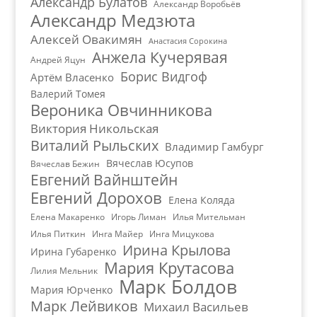
Александр Булатов
Александр Воробьёв
Александр Медзюта
Алексей Овакимян
Анастасия Сорокина
Анжела Кучерявая
Андрей Яцун
Борис Видгоф
Артём Власенко
Валерий Томея
Вероника Овчинникова
Виктория Никольская
Виталий Рыльских
Владимир Гамбург
Вячеслав Юсупов
Вячеслав Бежин
Евгений Вайнштейн
Евгений Дорохов
Елена Коляда
Елена Макаренко
Игорь Лиман
Илья Мительман
Илья Питкин
Инга Майер
Инга Мицукова
Ирина Крылова
Ирина Губаренко
Мария Крутасова
Лилия Мельник
Марк Болдов
Мария Юрченко
Марк Лейвиков
Михаил Васильев