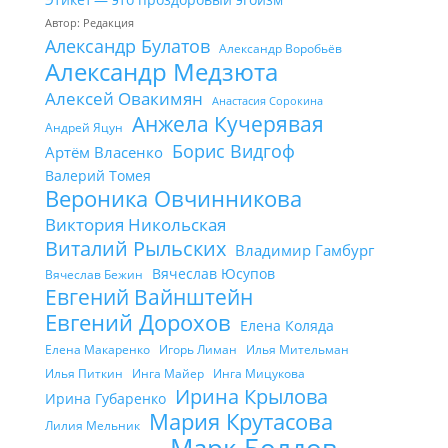
Автор: Редакция
Александр Булатов
Александр Воробьёв
Александр Медзюта
Алексей Овакимян
Анастасия Сорокина
Анжела Кучерявая
Андрей Яцун
Борис Видгоф
Артём Власенко
Валерий Томея
Вероника Овчинникова
Виктория Никольская
Виталий Рыльских
Владимир Гамбург
Вячеслав Юсупов
Вячеслав Бежин
Евгений Вайнштейн
Евгений Дорохов
Елена Коляда
Елена Макаренко
Игорь Лиман
Илья Мительман
Илья Питкин
Инга Майер
Инга Мицукова
Ирина Крылова
Ирина Губаренко
Мария Крутасова
Лилия Мельник