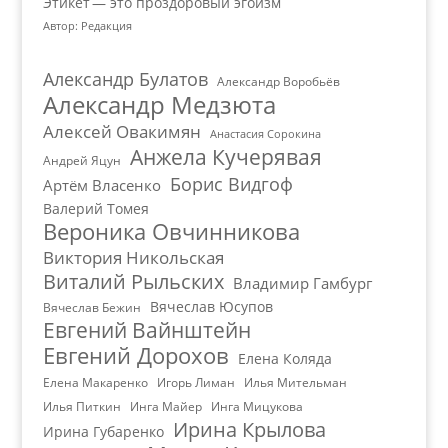
Этикет — это проздоровый эгоизм
Автор: Редакция
Александр Булатов
Александр Воробьёв
Александр Медзюта
Алексей Овакимян
Анастасия Сорокина
Анжела Кучерявая
Андрей Яцун
Борис Видгоф
Артём Власенко
Валерий Томея
Вероника Овчинникова
Виктория Никольская
Виталий Рыльских
Владимир Гамбург
Вячеслав Юсупов
Вячеслав Бежин
Евгений Вайнштейн
Евгений Дорохов
Елена Коляда
Елена Макаренко
Игорь Лиман
Илья Мительман
Илья Питкин
Инга Майер
Инга Мицукова
Ирина Крылова
Ирина Губаренко