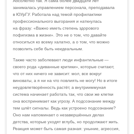
Абсолютно так. Я сама более двадцати лет
занималась управлением персонала, преподавала
в ЮУрГУ. Работала над темой профилактики
профессионального выгорания и наткнулась
на фразу: «Важно иметь степень здорового
пофигизма в жизни». Это не о том, что давайте
относиться ко всему халатно, а о том, что можно
позволить себе быть неидеальным.
Также часто заболевают люди инфантильные —
своего рода «диванные критики», которые считают,
что от них ничего не зависит: мол, все вокруг
виноваты, а я ни на что повлиять не могу! Но в итоге
неудовлетворённость растёт, а внутрииммуная
система начинает работать так, что свои же клетки
она воспринимает как угрозу. А подсознание между
тем шлёт сигналы. Ведь как устроено подсознание?
Оно нам напоминает о незавершённых делах
детства, которые уходят вглубь, но продолжают жить.
Реакция может быть самая разная: уныние, агрессия,